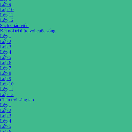
Lớp 9
Lớp 10
Lớp 11
Lớp 12
Sách Giáo viên
Kết nối tri thức với cuộc sống
Lớp 1
Lớp 2
Lớp 3
Lớp 4
Lớp 5
Lớp 6
Lớp 7
Lớp 8
Lớp 9
Lớp 10
Lớp 11
Lớp 12
Chân trời sáng tạo
Lớp 1
Lớp 2
Lớp 3
Lớp 4
Lớp 5
Lớp 6