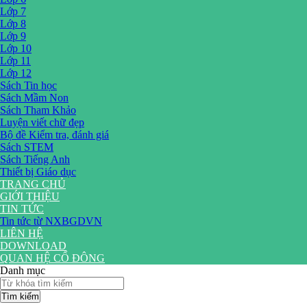
Lớp 7
Lớp 8
Lớp 9
Lớp 10
Lớp 11
Lớp 12
Sách Tin học
Sách Mầm Non
Sách Tham Khảo
Luyện viết chữ đẹp
Bộ đề Kiểm tra, đánh giá
Sách STEM
Sách Tiếng Anh
Thiết bị Giáo dục
TRANG CHỦ
GIỚI THIỆU
TIN TỨC
Tin tức từ NXBGDVN
LIÊN HỆ
DOWNLOAD
QUAN HỆ CỔ ĐÔNG
Danh mục
Tìm kiếm