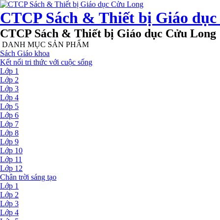
CTCP Sách & Thiết bị Giáo dụ
CTCP Sách & Thiết bị Giáo dục Cửu Long
DANH MỤC SẢN PHẨM
Sách Giáo khoa
Kết nối tri thức với cuộc sống
Lớp 1
Lớp 2
Lớp 3
Lớp 4
Lớp 5
Lớp 6
Lớp 7
Lớp 8
Lớp 9
Lớp 10
Lớp 11
Lớp 12
Chân trời sáng tạo
Lớp 1
Lớp 2
Lớp 3
Lớp 4