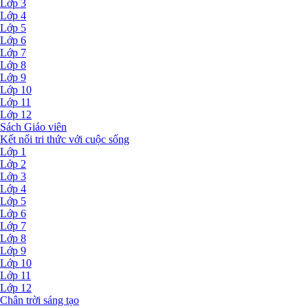
Lớp 3
Lớp 4
Lớp 5
Lớp 6
Lớp 7
Lớp 8
Lớp 9
Lớp 10
Lớp 11
Lớp 12
Sách Giáo viên
Kết nối tri thức với cuộc sống
Lớp 1
Lớp 2
Lớp 3
Lớp 4
Lớp 5
Lớp 6
Lớp 7
Lớp 8
Lớp 9
Lớp 10
Lớp 11
Lớp 12
Chân trời sáng tạo