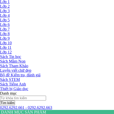
Lớp 1
Lớp 2
Lớp 3
Lớp 4
Lớp 5
Lớp 6
Lớp 7
Lớp 8
Lớp 9
Lớp 10
Lớp 11
Lớp 12
Sách Tin học
Sách Mầm Non
Sách Tham Khảo
Luyện viết chữ đẹp
Bộ đề Kiểm tra, đánh giá
Sách STEM
Sách Tiếng Anh
Thiết bị Giáo dục
Danh mục
Tìm kiếm
0292.6292.661 - 0292.6292.663
DANH MỤC SẢN PHẨM