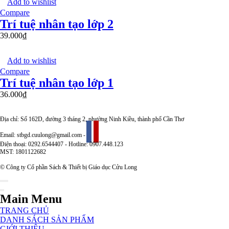
Add to wishlist
Compare
Trí tuệ nhân tạo lớp 2
39.000
₫
Add to wishlist
Compare
Trí tuệ nhân tạo lớp 1
36.000
₫
Địa chỉ: Số 162D, đường 3 tháng 2, phường Ninh Kiều, thành phố Cần Thơ
Email: stbgd.cuulong@gmail.com -
Điện thoại: 0292.6544407 - Hotline: 0907.448.123
MST: 1801122682
© Công ty Cổ phần Sách & Thiết bị Giáo dục Cửu Long
Main Menu
TRANG CHỦ
DANH SÁCH SẢN PHẨM
GIỚI THIỆU