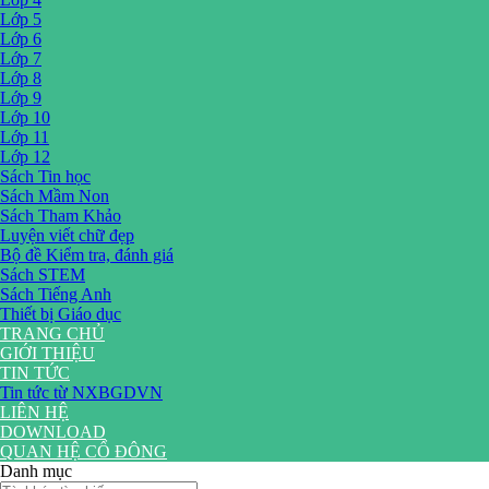
Lớp 5
Lớp 6
Lớp 7
Lớp 8
Lớp 9
Lớp 10
Lớp 11
Lớp 12
Sách Tin học
Sách Mầm Non
Sách Tham Khảo
Luyện viết chữ đẹp
Bộ đề Kiểm tra, đánh giá
Sách STEM
Sách Tiếng Anh
Thiết bị Giáo dục
TRANG CHỦ
GIỚI THIỆU
TIN TỨC
Tin tức từ NXBGDVN
LIÊN HỆ
DOWNLOAD
QUAN HỆ CỔ ĐÔNG
Danh mục