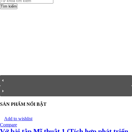
Tìm kiếm
SẢN PHẨM NỔI BẬT
Add to wishlist
Compare
Vở bài tập Mĩ thuật 1 (Tích hợp phát triển