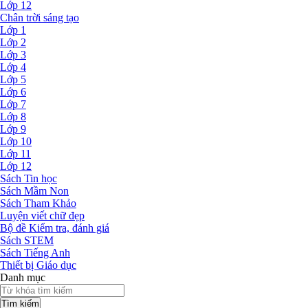
Lớp 12
Chân trời sáng tạo
Lớp 1
Lớp 2
Lớp 3
Lớp 4
Lớp 5
Lớp 6
Lớp 7
Lớp 8
Lớp 9
Lớp 10
Lớp 11
Lớp 12
Sách Tin học
Sách Mầm Non
Sách Tham Khảo
Luyện viết chữ đẹp
Bộ đề Kiểm tra, đánh giá
Sách STEM
Sách Tiếng Anh
Thiết bị Giáo dục
Danh mục
Tìm kiếm