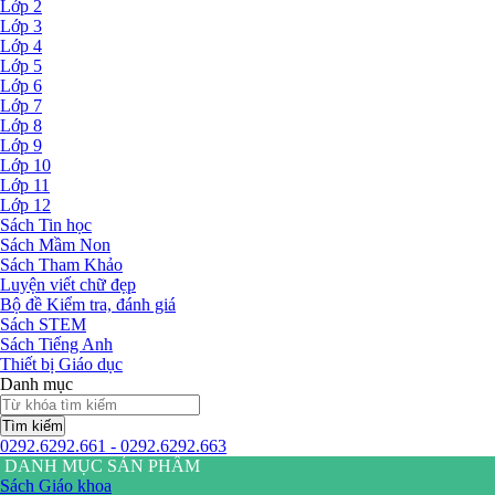
Lớp 2
Lớp 3
Lớp 4
Lớp 5
Lớp 6
Lớp 7
Lớp 8
Lớp 9
Lớp 10
Lớp 11
Lớp 12
Sách Tin học
Sách Mầm Non
Sách Tham Khảo
Luyện viết chữ đẹp
Bộ đề Kiểm tra, đánh giá
Sách STEM
Sách Tiếng Anh
Thiết bị Giáo dục
Danh mục
Tìm kiếm
0292.6292.661 - 0292.6292.663
DANH MỤC SẢN PHẨM
Sách Giáo khoa