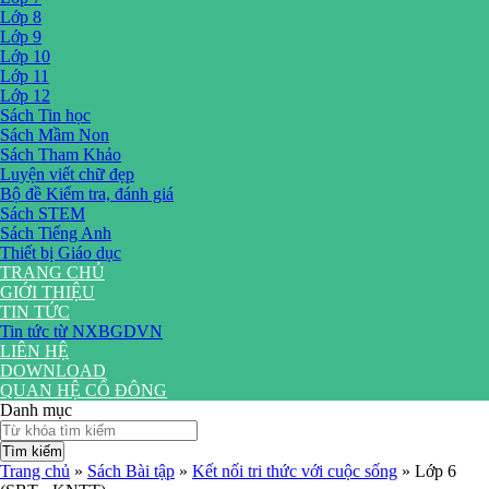
Lớp 8
Lớp 9
Lớp 10
Lớp 11
Lớp 12
Sách Tin học
Sách Mầm Non
Sách Tham Khảo
Luyện viết chữ đẹp
Bộ đề Kiểm tra, đánh giá
Sách STEM
Sách Tiếng Anh
Thiết bị Giáo dục
TRANG CHỦ
GIỚI THIỆU
TIN TỨC
Tin tức từ NXBGDVN
LIÊN HỆ
DOWNLOAD
QUAN HỆ CỔ ĐÔNG
Danh mục
Tìm kiếm
Trang chủ
»
Sách Bài tập
»
Kết nối tri thức với cuộc sống
»
Lớp 6