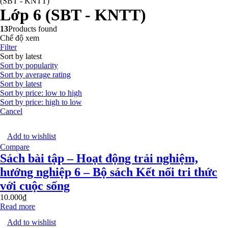
(SBT - KNTT)
Lớp 6 (SBT - KNTT)
13
Products found
Chế độ xem
Filter
Sort by latest
Sort by popularity
Sort by average rating
Sort by latest
Sort by price: low to high
Sort by price: high to low
Cancel
Add to wishlist
Compare
Sách bài tập – Hoạt động trải nghiệm,
hướng nghiệp 6 – Bộ sách Kết nối tri thức
với cuộc sống
10.000
₫
Read more
Add to wishlist