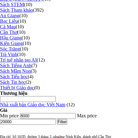
Sách STEM
(10)
Sách Tham khảo
(392)
An Giang
(10)
Bạc Liêu
(10)
Cà Mau
(10)
Cần Thơ
(10)
Hậu Giang
(10)
Kiên Giang
(10)
Sóc Trăng
(10)
Trà Vinh
(10)
Trí tuệ nhân tạo AI
(12)
Sách Tiếng Anh
(7)
Sách Mầm Non
(3)
Sách Tiểu học
(4)
Sách Tin học
(2)
Thiết bị Giáo dục
(0)
Thương hiệu
Nhà xuất bản Giáo dục Việt Nam
(12)
Giá
Min price
Max price
Filter
Địa chỉ: Số 162D, đường 3 tháng 2, phường Ninh Kiều, thành phố Cần Thơ