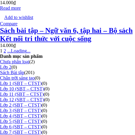
14.000
₫
Read more
Add to wishlist
Compare
Sách bài tập – Ngữ văn 6, tập hai – Bộ sách
Kết nối tri thức với cuộc sống
14.000
₫
1
2
.
.
.
Loading
.
.
.
Danh mục sản phẩm
Chưa phân loại
(2)
Lớp 2
(0)
Sách Bài tập
(201)
Chân trời sáng tạo
(0)
Lớp 1 (SBT – CTST)
(0)
Lớp 10 (SBT – CTST)
(0)
Lớp 11 (SBT – CTST)
(0)
Lớp 12 (SBT – CTST)
(0)
Lớp 2 (SBT – CTST)
(0)
Lớp 3 (SBT – CTST)
(0)
Lớp 4 (SBT – CTST)
(0)
Lớp 5 (SBT – CTST)
(0)
Lớp 6 (SBT – CTST)
(0)
Lớp 7 (SBT – CTST)
(0)