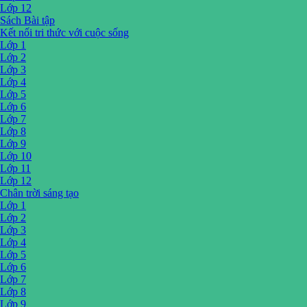
Lớp 12
Sách Bài tập
Kết nối tri thức với cuộc sống
Lớp 1
Lớp 2
Lớp 3
Lớp 4
Lớp 5
Lớp 6
Lớp 7
Lớp 8
Lớp 9
Lớp 10
Lớp 11
Lớp 12
Chân trời sáng tạo
Lớp 1
Lớp 2
Lớp 3
Lớp 4
Lớp 5
Lớp 6
Lớp 7
Lớp 8
Lớp 9