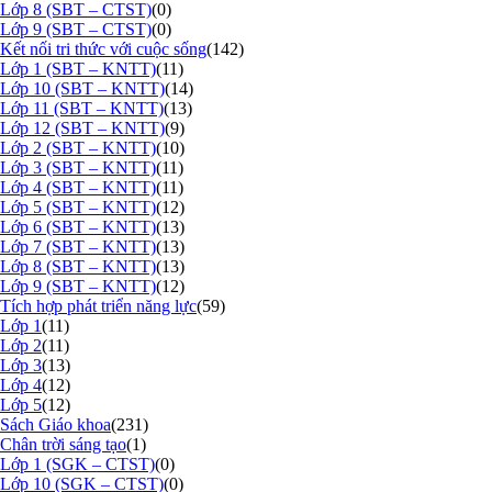
Lớp 8 (SBT – CTST)
(0)
Lớp 9 (SBT – CTST)
(0)
Kết nối tri thức với cuộc sống
(142)
Lớp 1 (SBT – KNTT)
(11)
Lớp 10 (SBT – KNTT)
(14)
Lớp 11 (SBT – KNTT)
(13)
Lớp 12 (SBT – KNTT)
(9)
Lớp 2 (SBT – KNTT)
(10)
Lớp 3 (SBT – KNTT)
(11)
Lớp 4 (SBT – KNTT)
(11)
Lớp 5 (SBT – KNTT)
(12)
Lớp 6 (SBT – KNTT)
(13)
Lớp 7 (SBT – KNTT)
(13)
Lớp 8 (SBT – KNTT)
(13)
Lớp 9 (SBT – KNTT)
(12)
Tích hợp phát triển năng lực
(59)
Lớp 1
(11)
Lớp 2
(11)
Lớp 3
(13)
Lớp 4
(12)
Lớp 5
(12)
Sách Giáo khoa
(231)
Chân trời sáng tạo
(1)
Lớp 1 (SGK – CTST)
(0)
Lớp 10 (SGK – CTST)
(0)