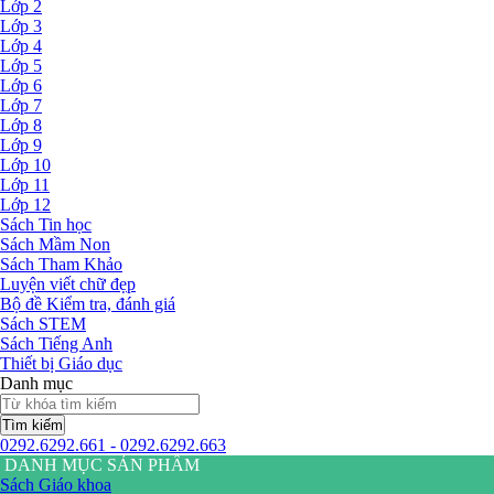
Lớp 2
Lớp 3
Lớp 4
Lớp 5
Lớp 6
Lớp 7
Lớp 8
Lớp 9
Lớp 10
Lớp 11
Lớp 12
Sách Tin học
Sách Mầm Non
Sách Tham Khảo
Luyện viết chữ đẹp
Bộ đề Kiểm tra, đánh giá
Sách STEM
Sách Tiếng Anh
Thiết bị Giáo dục
Danh mục
Tìm kiếm
0292.6292.661 - 0292.6292.663
DANH MỤC SẢN PHẨM
Sách Giáo khoa