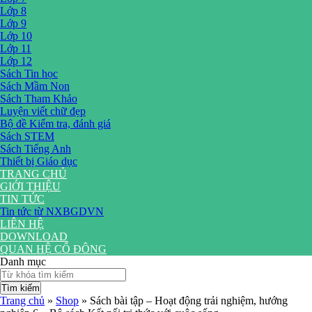
Lớp 8
Lớp 9
Lớp 10
Lớp 11
Lớp 12
Sách Tin học
Sách Mầm Non
Sách Tham Khảo
Luyện viết chữ đẹp
Bộ đề Kiểm tra, đánh giá
Sách STEM
Sách Tiếng Anh
Thiết bị Giáo dục
TRANG CHỦ
GIỚI THIỆU
TIN TỨC
Tin tức từ NXBGDVN
LIÊN HỆ
DOWNLOAD
QUAN HỆ CỔ ĐÔNG
Danh mục
Tìm kiếm
Trang chủ
»
Shop
»
Sách bài tập – Hoạt động trải nghiệm, hướng