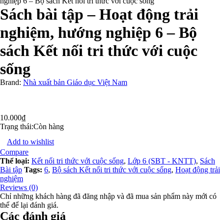
nghiệp 6 – Bộ sách Kết nối tri thức với cuộc sống
Sách bài tập – Hoạt động trải
nghiệm, hướng nghiệp 6 – Bộ
sách Kết nối tri thức với cuộc
sống
Brand:
Nhà xuất bản Giáo dục Việt Nam
10.000
₫
Trạng thái:
Còn hàng
Add to wishlist
Compare
Thể loại:
Kết nối tri thức với cuộc sống
,
Lớp 6 (SBT - KNTT)
,
Sách
Bài tập
Tags:
6
,
Bộ sách Kết nối tri thức với cuộc sống
,
Hoạt động trải
nghiệm
Reviews (0)
Chỉ những khách hàng đã đăng nhập và đã mua sản phẩm này mới có
thể để lại đánh giá.
Các đánh giá