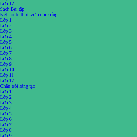
Lớp 12
Sách Bài tập
Kết nối tri thức với cuộc sống
Lớp 1
Lớp 2
Lớp 3
Lớp 4
Lớp 5
Lớp 6
Lớp 7
Lớp 8
Lớp 9
Lớp 10
Lớp 11
Lớp 12
Chân trời sáng tạo
Lớp 1
Lớp 2
Lớp 3
Lớp 4
Lớp 5
Lớp 6
Lớp 7
Lớp 8
Lớp 9