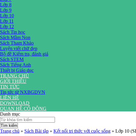
Lớp 8
Lớp 9
Lớp 10
Lớp 11
Lớp 12
Sách Tin học
Sách Mầm Non
Sách Tham Khảo
Luyện viết chữ đẹp
Bộ đề Kiểm tra, đánh giá
Sách STEM
Sách Tiếng Anh
Thiết bị Giáo dục
TRANG CHỦ
GIỚI THIỆU
TIN TỨC
Tin tức từ NXBGDVN
LIÊN HỆ
DOWNLOAD
QUAN HỆ CỔ ĐÔNG
Danh mục
Tìm kiếm
Trang chủ
»
Sách Bài tập
»
Kết nối tri thức với cuộc sống
»
Lớp 10 (