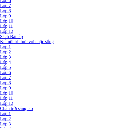
Lớp 6
Lớp 7
Lớp 8
Lớp 9
Lớp 10
Lớp 11
Lớp 12
Sách Bài tập
Kết nối tri thức với cuộc sống
Lớp 1
Lớp 2
Lớp 3
Lớp 4
Lớp 5
Lớp 6
Lớp 7
Lớp 8
Lớp 9
Lớp 10
Lớp 11
Lớp 12
Chân trời sáng tạo
Lớp 1
Lớp 2
Lớp 3