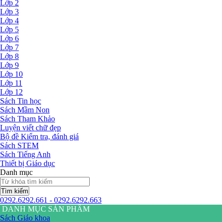
Lớp 2
Lớp 3
Lớp 4
Lớp 5
Lớp 6
Lớp 7
Lớp 8
Lớp 9
Lớp 10
Lớp 11
Lớp 12
Sách Tin học
Sách Mầm Non
Sách Tham Khảo
Luyện viết chữ đẹp
Bộ đề Kiểm tra, đánh giá
Sách STEM
Sách Tiếng Anh
Thiết bị Giáo dục
Danh mục
Tìm kiếm
0292.6292.661 - 0292.6292.663
DANH MỤC SẢN PHẨM
Sách Giáo khoa