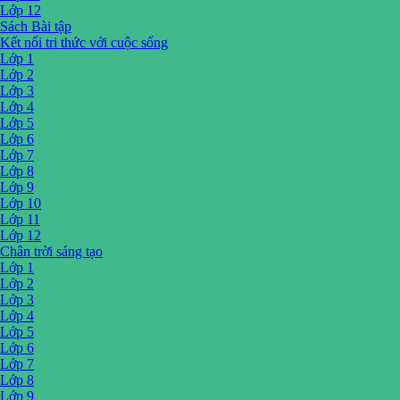
Lớp 12
Sách Bài tập
Kết nối tri thức với cuộc sống
Lớp 1
Lớp 2
Lớp 3
Lớp 4
Lớp 5
Lớp 6
Lớp 7
Lớp 8
Lớp 9
Lớp 10
Lớp 11
Lớp 12
Chân trời sáng tạo
Lớp 1
Lớp 2
Lớp 3
Lớp 4
Lớp 5
Lớp 6
Lớp 7
Lớp 8
Lớp 9