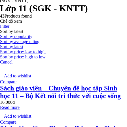
(SGK - KNTT)
Lớp 11 (SGK - KNTT)
43
Products found
Chế độ xem
Filter
Sort by latest
Sort by popularity
Sort by average rating
Sort by latest
Sort by price: low to high
Sort by price: high to low
Cancel
Add to wishlist
Compare
Sách giáo viên – Chuyên đề học tập Sinh
học 11 – Bộ Kết nối tri thức với cuộc sống
16.000
₫
Read more
Add to wishlist
Compare