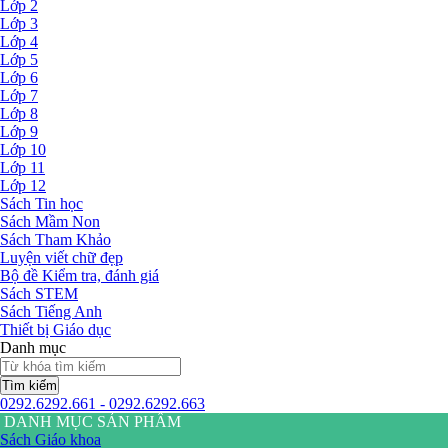
Lớp 2
Lớp 3
Lớp 4
Lớp 5
Lớp 6
Lớp 7
Lớp 8
Lớp 9
Lớp 10
Lớp 11
Lớp 12
Sách Tin học
Sách Mầm Non
Sách Tham Khảo
Luyện viết chữ đẹp
Bộ đề Kiểm tra, đánh giá
Sách STEM
Sách Tiếng Anh
Thiết bị Giáo dục
Danh mục
Tìm kiếm
0292.6292.661 - 0292.6292.663
DANH MỤC SẢN PHẨM
Sách Giáo khoa