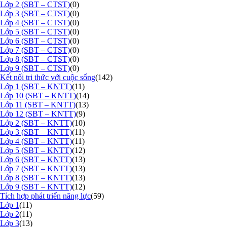
Lớp 2 (SBT – CTST)
(0)
Lớp 3 (SBT – CTST)
(0)
Lớp 4 (SBT – CTST)
(0)
Lớp 5 (SBT – CTST)
(0)
Lớp 6 (SBT – CTST)
(0)
Lớp 7 (SBT – CTST)
(0)
Lớp 8 (SBT – CTST)
(0)
Lớp 9 (SBT – CTST)
(0)
Kết nối tri thức với cuộc sống
(142)
Lớp 1 (SBT – KNTT)
(11)
Lớp 10 (SBT – KNTT)
(14)
Lớp 11 (SBT – KNTT)
(13)
Lớp 12 (SBT – KNTT)
(9)
Lớp 2 (SBT – KNTT)
(10)
Lớp 3 (SBT – KNTT)
(11)
Lớp 4 (SBT – KNTT)
(11)
Lớp 5 (SBT – KNTT)
(12)
Lớp 6 (SBT – KNTT)
(13)
Lớp 7 (SBT – KNTT)
(13)
Lớp 8 (SBT – KNTT)
(13)
Lớp 9 (SBT – KNTT)
(12)
Tích hợp phát triển năng lực
(59)
Lớp 1
(11)
Lớp 2
(11)
Lớp 3
(13)