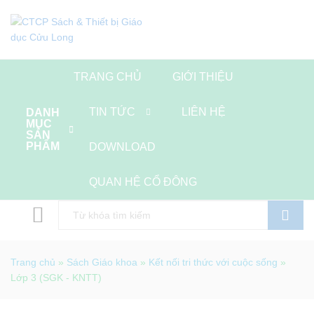
TRANG CHỦ
GIỚI THIỆU
TIN TỨC
LIÊN HỆ
DANH
MỤC
SẢN
PHẨM
DOWNLOAD
QUAN HỆ CỔ ĐÔNG
Tìm kiếm
Trang chủ
»
Sách Giáo khoa
»
Kết nối tri thức với cuộc sống
»
Lớp 3 (SGK - KNTT)