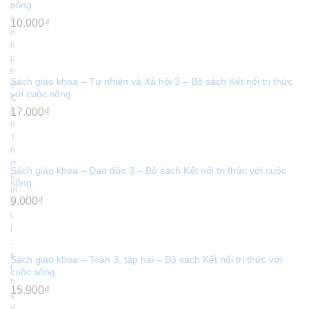
sống
h
à
10.000
₫
n
h
p
h
Sách giáo khoa – Tự nhiên và Xã hội 3 – Bộ sách Kết nối tri thức
ố
với cuộc sống
C
17.000
ầ
₫
n
T
h
ơ
Sách giáo khoa – Đạo đức 3 – Bộ sách Kết nối tri thức với cuộc
E
sống
m
9.000
₫
a
i
l
:
s
Sách giáo khoa – Toán 3, tập hai – Bộ sách Kết nối tri thức với
t
cuộc sống
b
15.900
₫
g
d