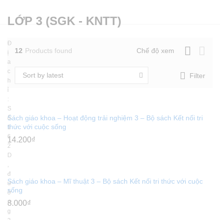
LỚP 3 (SGK - KNTT)
Đ
12
Products found
Chế độ xem
ị
a
c
Sort by latest
Filter
h
ỉ
:
S
x
Sách giáo khoa – Hoạt động trải nghiệm 3 – Bộ sách Kết nối tri
ố
thức với cuộc sống
1
ce
6
14.200
₫
2
D
,
đ
Sách giáo khoa – Mĩ thuật 3 – Bộ sách Kết nối tri thức với cuộc
ư
sống
ờ
n
8.000
₫
g