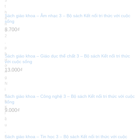
3
t
h
Sách giáo khoa – Âm nhạc 3 – Bộ sách Kết nối tri thức với cuộc
á
sống
n
8.700
₫
g
2
,
p
h
Sách giáo khoa – Giáo dục thể chất 3 – Bộ sách Kết nối tri thức
ư
với cuộc sống
ờ
13.000
₫
n
g
N
i
n
Sách giáo khoa – Công nghệ 3 – Bộ sách Kết nối tri thức với cuộc
h
sống
K
9.000
₫
i
ề
u
,
Sách giáo khoa – Tin học 3 – Bộ sách Kết nối tri thức với cuộc
t