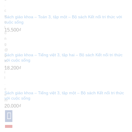
.
c
u
Sách giáo khoa – Toán 3, tập một – Bộ sách Kết nối tri thức với
cuộc sống
u
l
15.500
₫
o
n
g
@
Sách giáo khoa – Tiếng việt 3, tập hai – Bộ sách Kết nối tri thức
g
với cuộc sống
m
a
18.200
₫
i
l
.
c
Sách giáo khoa – Tiếng việt 3, tập một – Bộ sách Kết nối tri thức
o
với cuộc sống
m
20.000
₫
-