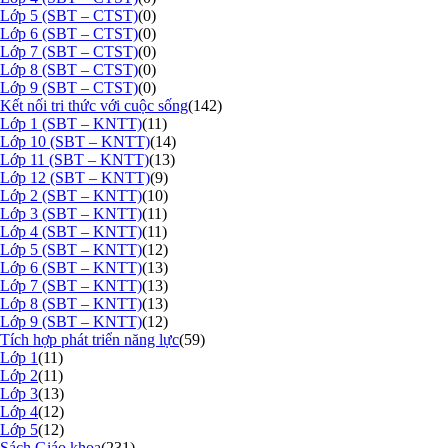
Lớp 5 (SBT – CTST)
(0)
Lớp 6 (SBT – CTST)
(0)
Lớp 7 (SBT – CTST)
(0)
Lớp 8 (SBT – CTST)
(0)
Lớp 9 (SBT – CTST)
(0)
Kết nối tri thức với cuộc sống
(142)
Lớp 1 (SBT – KNTT)
(11)
Lớp 10 (SBT – KNTT)
(14)
Lớp 11 (SBT – KNTT)
(13)
Lớp 12 (SBT – KNTT)
(9)
Lớp 2 (SBT – KNTT)
(10)
Lớp 3 (SBT – KNTT)
(11)
Lớp 4 (SBT – KNTT)
(11)
Lớp 5 (SBT – KNTT)
(12)
Lớp 6 (SBT – KNTT)
(13)
Lớp 7 (SBT – KNTT)
(13)
Lớp 8 (SBT – KNTT)
(13)
Lớp 9 (SBT – KNTT)
(12)
Tích hợp phát triển năng lực
(59)
Lớp 1
(11)
Lớp 2
(11)
Lớp 3
(13)
Lớp 4
(12)
Lớp 5
(12)
Sách Giáo khoa
(231)