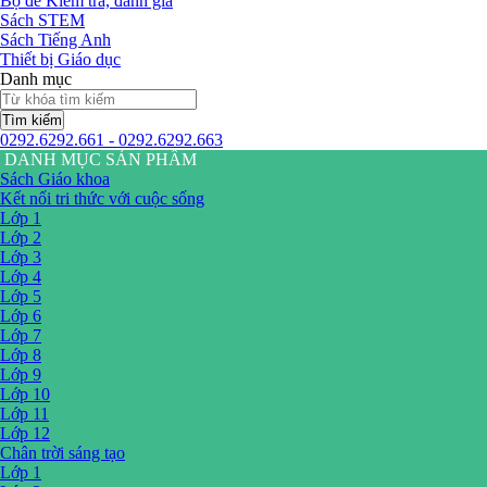
Bộ đề Kiểm tra, đánh giá
Sách STEM
Sách Tiếng Anh
Thiết bị Giáo dục
Danh mục
Tìm kiếm
0292.6292.661 - 0292.6292.663
DANH MỤC SẢN PHẨM
Sách Giáo khoa
Kết nối tri thức với cuộc sống
Lớp 1
Lớp 2
Lớp 3
Lớp 4
Lớp 5
Lớp 6
Lớp 7
Lớp 8
Lớp 9
Lớp 10
Lớp 11
Lớp 12
Chân trời sáng tạo
Lớp 1