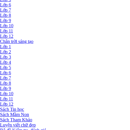
Lớp 6
Lớp 7
Lớp 8
Lớp 9
Lớp 10
Lớp 11
Lớp 12
Chân trời sáng tạo
Lớp 1
Lớp 2
Lớp 3
Lớp 4
Lớp 5
Lớp 6
Lớp 7
Lớp 8
Lớp 9
Lớp 10
Lớp 11
Lớp 12
Sách Tin học
Sách Mầm Non
Sách Tham Khảo
Luyện viết chữ đẹp