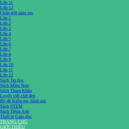
Lớp 11
Lớp 12
Chân trời sáng tạo
Lớp 1
Lớp 2
Lớp 3
Lớp 4
Lớp 5
Lớp 6
Lớp 7
Lớp 8
Lớp 9
Lớp 10
Lớp 11
Lớp 12
Sách Tin học
Sách Mầm Non
Sách Tham Khảo
Luyện viết chữ đẹp
Bộ đề Kiểm tra, đánh giá
Sách STEM
Sách Tiếng Anh
Thiết bị Giáo dục
TRANG CHỦ
GIỚI THIỆU