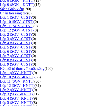
Lớp 8 (SGK – KNTT)
(13)
Lớp 9 (SGK – KNTT)
(15)
Sách Giáo viên
(190)
Chân trời sáng tạo
(0)
Lớp 1 (SGV -CTST)
(0)
Lớp 10 (SGV -CTST)
(0)
Lớp 11 (SGV -CTST)
(0)
Lớp 12 (SGV -CTST)
(0)
Lớp 2 (SGV -CTST)
(0)
Lớp 3 (SGV -CTST)
(0)
Lớp 4 (SGV -CTST)
(0)
Lớp 5 (SGV -CTST)
(0)
Lớp 6 (SGV -CTST)
(0)
Lớp 7 (SGV -CTST)
(0)
Lớp 8 (SGV -CTST)
(0)
Lớp 9 (SGV -CTST)
(0)
Kết nối tri thức với cuộc sống
(190)
Lớp 1 (SGV -KNTT)
(9)
Lớp 10 (SGV -KNTT)
(35)
Lớp 11 (SGV -KNTT)
(30)
Lớp 12 (SGV -KNTT)
(31)
Lớp 2 (SGV -KNTT)
(9)
Lớp 3 (SGV -KNTT)
(11)
Lớp 4 (SGV -KNTT)
(9)
Lớp 5 (SGV -KNTT)
(8)