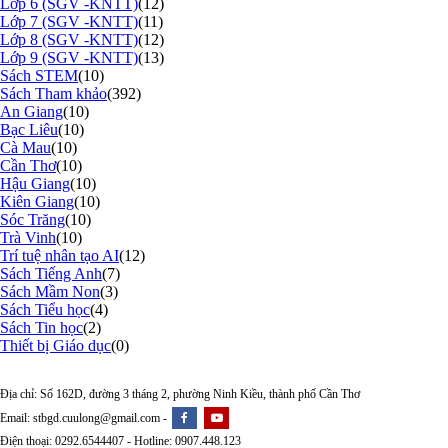
Lớp 6 (SGV -KNTT)
(12)
Lớp 7 (SGV -KNTT)
(11)
Lớp 8 (SGV -KNTT)
(12)
Lớp 9 (SGV -KNTT)
(13)
Sách STEM
(10)
Sách Tham khảo
(392)
An Giang
(10)
Bạc Liêu
(10)
Cà Mau
(10)
Cần Thơ
(10)
Hậu Giang
(10)
Kiên Giang
(10)
Sóc Trăng
(10)
Trà Vinh
(10)
Trí tuệ nhân tạo AI
(12)
Sách Tiếng Anh
(7)
Sách Mầm Non
(3)
Sách Tiểu học
(4)
Sách Tin học
(2)
Thiết bị Giáo dục
(0)
Địa chỉ: Số 162D, đường 3 tháng 2, phường Ninh Kiều, thành phố Cần Thơ
Email: stbgd.cuulong@gmail.com -
Điện thoại: 0292.6544407 - Hotline: 0907.448.123