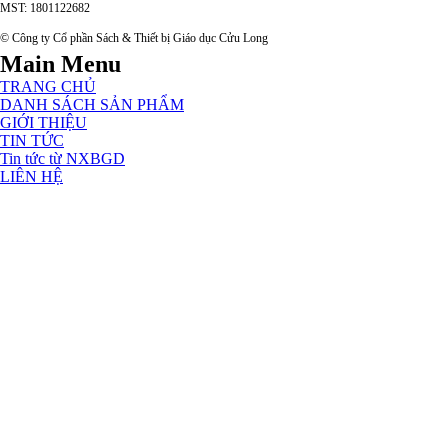
MST: 1801122682
© Công ty Cổ phần Sách & Thiết bị Giáo dục Cửu Long
Main Menu
TRANG CHỦ
DANH SÁCH SẢN PHẨM
GIỚI THIỆU
TIN TỨC
Tin tức từ NXBGD
LIÊN HỆ