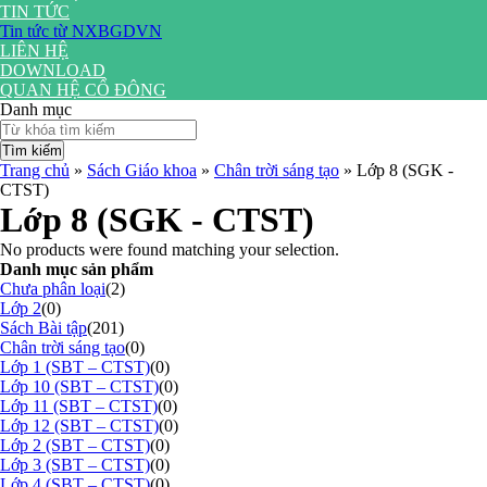
TIN TỨC
Tin tức từ NXBGDVN
LIÊN HỆ
DOWNLOAD
QUAN HỆ CỔ ĐÔNG
Danh mục
Tìm kiếm
Trang chủ
»
Sách Giáo khoa
»
Chân trời sáng tạo
»
Lớp 8 (SGK -
CTST)
Lớp 8 (SGK - CTST)
No products were found matching your selection.
Danh mục sản phẩm
Chưa phân loại
(2)
Lớp 2
(0)
Sách Bài tập
(201)
Chân trời sáng tạo
(0)
Lớp 1 (SBT – CTST)
(0)
Lớp 10 (SBT – CTST)
(0)
Lớp 11 (SBT – CTST)
(0)
Lớp 12 (SBT – CTST)
(0)
Lớp 2 (SBT – CTST)
(0)
Lớp 3 (SBT – CTST)
(0)
Lớp 4 (SBT – CTST)
(0)