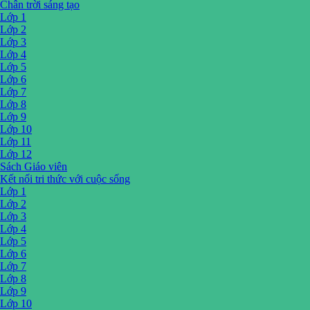
Chân trời sáng tạo
Lớp 1
Lớp 2
Lớp 3
Lớp 4
Lớp 5
Lớp 6
Lớp 7
Lớp 8
Lớp 9
Lớp 10
Lớp 11
Lớp 12
Sách Giáo viên
Kết nối tri thức với cuộc sống
Lớp 1
Lớp 2
Lớp 3
Lớp 4
Lớp 5
Lớp 6
Lớp 7
Lớp 8
Lớp 9
Lớp 10