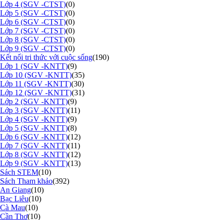
Lớp 4 (SGV -CTST)
(0)
Lớp 5 (SGV -CTST)
(0)
Lớp 6 (SGV -CTST)
(0)
Lớp 7 (SGV -CTST)
(0)
Lớp 8 (SGV -CTST)
(0)
Lớp 9 (SGV -CTST)
(0)
Kết nối tri thức với cuộc sống
(190)
Lớp 1 (SGV -KNTT)
(9)
Lớp 10 (SGV -KNTT)
(35)
Lớp 11 (SGV -KNTT)
(30)
Lớp 12 (SGV -KNTT)
(31)
Lớp 2 (SGV -KNTT)
(9)
Lớp 3 (SGV -KNTT)
(11)
Lớp 4 (SGV -KNTT)
(9)
Lớp 5 (SGV -KNTT)
(8)
Lớp 6 (SGV -KNTT)
(12)
Lớp 7 (SGV -KNTT)
(11)
Lớp 8 (SGV -KNTT)
(12)
Lớp 9 (SGV -KNTT)
(13)
Sách STEM
(10)
Sách Tham khảo
(392)
An Giang
(10)
Bạc Liêu
(10)
Cà Mau
(10)
Cần Thơ
(10)