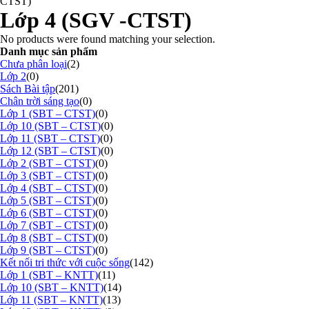
CTST)
Lớp 4 (SGV -CTST)
No products were found matching your selection.
Danh mục sản phẩm
Chưa phân loại
(2)
Lớp 2
(0)
Sách Bài tập
(201)
Chân trời sáng tạo
(0)
Lớp 1 (SBT – CTST)
(0)
Lớp 10 (SBT – CTST)
(0)
Lớp 11 (SBT – CTST)
(0)
Lớp 12 (SBT – CTST)
(0)
Lớp 2 (SBT – CTST)
(0)
Lớp 3 (SBT – CTST)
(0)
Lớp 4 (SBT – CTST)
(0)
Lớp 5 (SBT – CTST)
(0)
Lớp 6 (SBT – CTST)
(0)
Lớp 7 (SBT – CTST)
(0)
Lớp 8 (SBT – CTST)
(0)
Lớp 9 (SBT – CTST)
(0)
Kết nối tri thức với cuộc sống
(142)
Lớp 1 (SBT – KNTT)
(11)
Lớp 10 (SBT – KNTT)
(14)
Lớp 11 (SBT – KNTT)
(13)