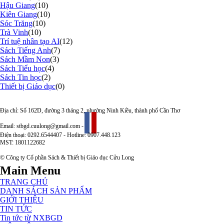
Hậu Giang
(10)
Kiên Giang
(10)
Sóc Trăng
(10)
Trà Vinh
(10)
Trí tuệ nhân tạo AI
(12)
Sách Tiếng Anh
(7)
Sách Mầm Non
(3)
Sách Tiểu học
(4)
Sách Tin học
(2)
Thiết bị Giáo dục
(0)
Địa chỉ: Số 162D, đường 3 tháng 2, phường Ninh Kiều, thành phố Cần Thơ
Email: stbgd.cuulong@gmail.com -
Điện thoại: 0292.6544407 - Hotline: 0907.448.123
MST: 1801122682
© Công ty Cổ phần Sách & Thiết bị Giáo dục Cửu Long
Main Menu
TRANG CHỦ
DANH SÁCH SẢN PHẨM
GIỚI THIỆU
TIN TỨC
Tin tức từ NXBGD