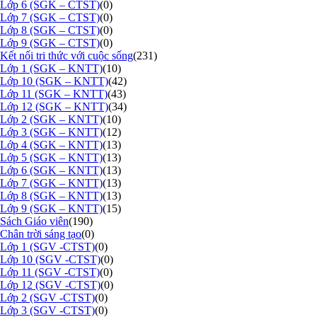
Lớp 6 (SGK – CTST)
(0)
Lớp 7 (SGK – CTST)
(0)
Lớp 8 (SGK – CTST)
(0)
Lớp 9 (SGK – CTST)
(0)
Kết nối tri thức với cuộc sống
(231)
Lớp 1 (SGK – KNTT)
(10)
Lớp 10 (SGK – KNTT)
(42)
Lớp 11 (SGK – KNTT)
(43)
Lớp 12 (SGK – KNTT)
(34)
Lớp 2 (SGK – KNTT)
(10)
Lớp 3 (SGK – KNTT)
(12)
Lớp 4 (SGK – KNTT)
(13)
Lớp 5 (SGK – KNTT)
(13)
Lớp 6 (SGK – KNTT)
(13)
Lớp 7 (SGK – KNTT)
(13)
Lớp 8 (SGK – KNTT)
(13)
Lớp 9 (SGK – KNTT)
(15)
Sách Giáo viên
(190)
Chân trời sáng tạo
(0)
Lớp 1 (SGV -CTST)
(0)
Lớp 10 (SGV -CTST)
(0)
Lớp 11 (SGV -CTST)
(0)
Lớp 12 (SGV -CTST)
(0)
Lớp 2 (SGV -CTST)
(0)
Lớp 3 (SGV -CTST)
(0)