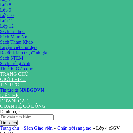
Lớp 8
Lớp 9
Lớp 10
Lớp 11
Lớp 12
Sách Tin học
Sách Mầm Non
Sách Tham Khảo
Luyện viết chữ đẹp
Bộ đề Kiểm tra, đánh giá
Sách STEM
Sách Tiếng Anh
Thiết bị Giáo dục
TRANG CHỦ
GIỚI THIỆU
TIN TỨC
Tin tức từ NXBGDVN
LIÊN HỆ
DOWNLOAD
QUAN HỆ CỔ ĐÔNG
Danh mục
Tìm kiếm
Trang chủ
»
Sách Giáo viên
»
Chân trời sáng tạo
»
Lớp 4 (SGV -