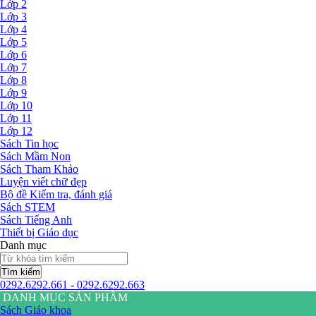
Lớp 2
Lớp 3
Lớp 4
Lớp 5
Lớp 6
Lớp 7
Lớp 8
Lớp 9
Lớp 10
Lớp 11
Lớp 12
Sách Tin học
Sách Mầm Non
Sách Tham Khảo
Luyện viết chữ đẹp
Bộ đề Kiểm tra, đánh giá
Sách STEM
Sách Tiếng Anh
Thiết bị Giáo dục
Danh mục
Tìm kiếm
0292.6292.661 - 0292.6292.663
DANH MỤC SẢN PHẨM
Sách Giáo khoa