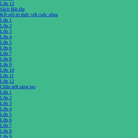
Lớp 12
Sách Bài tập
Kết nối tri thức với cuộc sống
Lớp 1
Lớp 2
Lớp 3
Lớp 4
Lớp 5
Lớp 6
Lớp 7
Lớp 8
Lớp 9
Lớp 10
Lớp 11
Lớp 12
Chân trời sáng tạo
Lớp 1
Lớp 2
Lớp 3
Lớp 4
Lớp 5
Lớp 6
Lớp 7
Lớp 8
Lớp 9