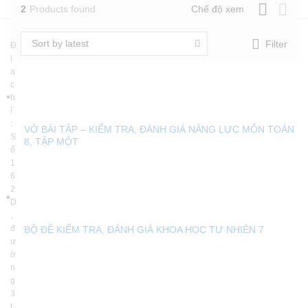
2
Products found
Chế độ xem
Sort by latest
Filter
Đ
ị
a
c
h
ỉ
:
VỞ BÀI TẬP – KIỂM TRA, ĐÁNH GIÁ NĂNG LỰC MÔN TOÁN
S
8, TẬP MỘT
ố
1
6
2
D
,
đ
BỘ ĐỀ KIỂM TRA, ĐÁNH GIÁ KHOA HỌC TỰ NHIÊN 7
ư
ờ
n
g
3
t