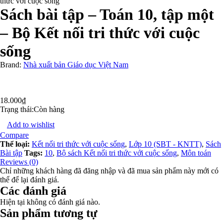
thức với cuộc sống
Sách bài tập – Toán 10, tập một
– Bộ Kết nối tri thức với cuộc
sống
Brand:
Nhà xuất bản Giáo dục Việt Nam
18.000
₫
Trạng thái:
Còn hàng
Add to wishlist
Compare
Thể loại:
Kết nối tri thức với cuộc sống
,
Lớp 10 (SBT - KNTT)
,
Sách
Bài tập
Tags:
10
,
Bộ sách Kết nối tri thức với cuộc sống
,
Môn toán
Reviews (0)
Chỉ những khách hàng đã đăng nhập và đã mua sản phẩm này mới có
thể để lại đánh giá.
Các đánh giá
Hiện tại không có đánh giá nào.
Sản phẩm tương tự