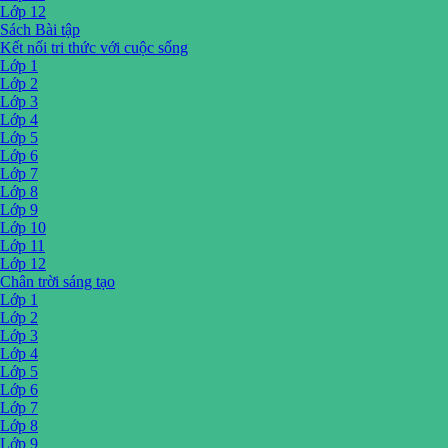
Lớp 12
Sách Bài tập
Kết nối tri thức với cuộc sống
Lớp 1
Lớp 2
Lớp 3
Lớp 4
Lớp 5
Lớp 6
Lớp 7
Lớp 8
Lớp 9
Lớp 10
Lớp 11
Lớp 12
Chân trời sáng tạo
Lớp 1
Lớp 2
Lớp 3
Lớp 4
Lớp 5
Lớp 6
Lớp 7
Lớp 8
Lớp 9