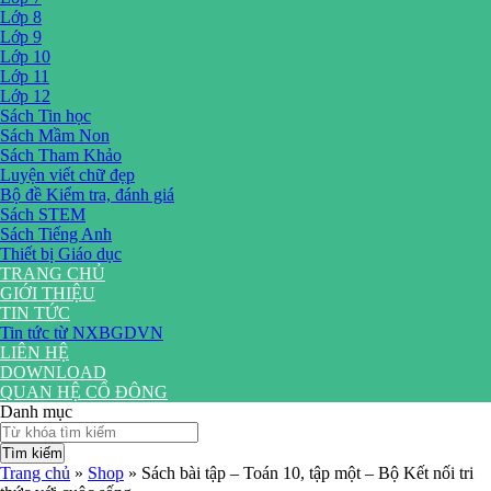
Lớp 8
Lớp 9
Lớp 10
Lớp 11
Lớp 12
Sách Tin học
Sách Mầm Non
Sách Tham Khảo
Luyện viết chữ đẹp
Bộ đề Kiểm tra, đánh giá
Sách STEM
Sách Tiếng Anh
Thiết bị Giáo dục
TRANG CHỦ
GIỚI THIỆU
TIN TỨC
Tin tức từ NXBGDVN
LIÊN HỆ
DOWNLOAD
QUAN HỆ CỔ ĐÔNG
Danh mục
Tìm kiếm
Trang chủ
»
Shop
»
Sách bài tập – Toán 10, tập một – Bộ Kết nối tri