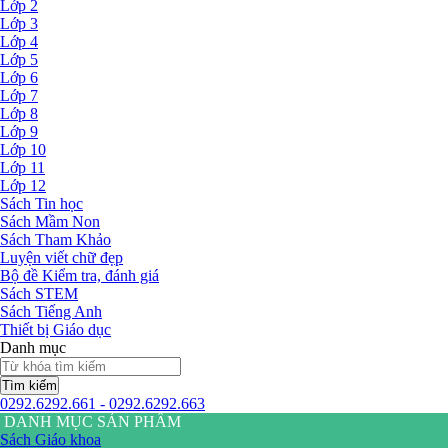
Lớp 2
Lớp 3
Lớp 4
Lớp 5
Lớp 6
Lớp 7
Lớp 8
Lớp 9
Lớp 10
Lớp 11
Lớp 12
Sách Tin học
Sách Mầm Non
Sách Tham Khảo
Luyện viết chữ đẹp
Bộ đề Kiểm tra, đánh giá
Sách STEM
Sách Tiếng Anh
Thiết bị Giáo dục
Danh mục
Tìm kiếm
0292.6292.661 - 0292.6292.663
DANH MỤC SẢN PHẨM
Sách Giáo khoa