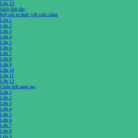
Lớp 12
Sách Bài tập
Kết nối tri thức với cuộc sống
Lớp 1
Lớp 2
Lớp 3
Lớp 4
Lớp 5
Lớp 6
Lớp 7
Lớp 8
Lớp 9
Lớp 10
Lớp 11
Lớp 12
Chân trời sáng tạo
Lớp 1
Lớp 2
Lớp 3
Lớp 4
Lớp 5
Lớp 6
Lớp 7
Lớp 8
Lớp 9