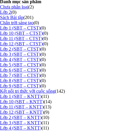
Danh mục sản phẩm
Chưa phân loại
(2)
Lớp 2
(0)
Sách Bài tập
(201)
Chân trời sáng tạo
(0)
Lớp 1 (SBT – CTST)
(0)
Lớp 10 (SBT – CTST)
(0)
Lớp 11 (SBT – CTST)
(0)
Lớp 12 (SBT – CTST)
(0)
Lớp 2 (SBT – CTST)
(0)
Lớp 3 (SBT – CTST)
(0)
Lớp 4 (SBT – CTST)
(0)
Lớp 5 (SBT – CTST)
(0)
Lớp 6 (SBT – CTST)
(0)
Lớp 7 (SBT – CTST)
(0)
Lớp 8 (SBT – CTST)
(0)
Lớp 9 (SBT – CTST)
(0)
Kết nối tri thức với cuộc sống
(142)
Lớp 1 (SBT – KNTT)
(11)
Lớp 10 (SBT – KNTT)
(14)
Lớp 11 (SBT – KNTT)
(13)
Lớp 12 (SBT – KNTT)
(9)
Lớp 2 (SBT – KNTT)
(10)
Lớp 3 (SBT – KNTT)
(11)
Lớp 4 (SBT – KNTT)
(11)