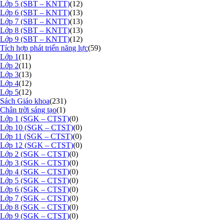
Lớp 5 (SBT – KNTT)
(12)
Lớp 6 (SBT – KNTT)
(13)
Lớp 7 (SBT – KNTT)
(13)
Lớp 8 (SBT – KNTT)
(13)
Lớp 9 (SBT – KNTT)
(12)
Tích hợp phát triển năng lực
(59)
Lớp 1
(11)
Lớp 2
(11)
Lớp 3
(13)
Lớp 4
(12)
Lớp 5
(12)
Sách Giáo khoa
(231)
Chân trời sáng tạo
(1)
Lớp 1 (SGK – CTST)
(0)
Lớp 10 (SGK – CTST)
(0)
Lớp 11 (SGK – CTST)
(0)
Lớp 12 (SGK – CTST)
(0)
Lớp 2 (SGK – CTST)
(0)
Lớp 3 (SGK – CTST)
(0)
Lớp 4 (SGK – CTST)
(0)
Lớp 5 (SGK – CTST)
(0)
Lớp 6 (SGK – CTST)
(0)
Lớp 7 (SGK – CTST)
(0)
Lớp 8 (SGK – CTST)
(0)
Lớp 9 (SGK – CTST)
(0)