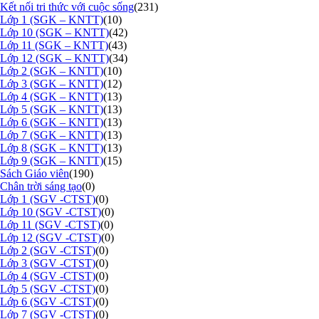
Kết nối tri thức với cuộc sống
(231)
Lớp 1 (SGK – KNTT)
(10)
Lớp 10 (SGK – KNTT)
(42)
Lớp 11 (SGK – KNTT)
(43)
Lớp 12 (SGK – KNTT)
(34)
Lớp 2 (SGK – KNTT)
(10)
Lớp 3 (SGK – KNTT)
(12)
Lớp 4 (SGK – KNTT)
(13)
Lớp 5 (SGK – KNTT)
(13)
Lớp 6 (SGK – KNTT)
(13)
Lớp 7 (SGK – KNTT)
(13)
Lớp 8 (SGK – KNTT)
(13)
Lớp 9 (SGK – KNTT)
(15)
Sách Giáo viên
(190)
Chân trời sáng tạo
(0)
Lớp 1 (SGV -CTST)
(0)
Lớp 10 (SGV -CTST)
(0)
Lớp 11 (SGV -CTST)
(0)
Lớp 12 (SGV -CTST)
(0)
Lớp 2 (SGV -CTST)
(0)
Lớp 3 (SGV -CTST)
(0)
Lớp 4 (SGV -CTST)
(0)
Lớp 5 (SGV -CTST)
(0)
Lớp 6 (SGV -CTST)
(0)
Lớp 7 (SGV -CTST)
(0)