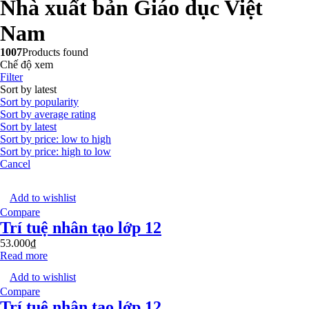
Nhà xuất bản Giáo dục Việt
Nam
1007
Products found
Chế độ xem
Filter
Sort by latest
Sort by popularity
Sort by average rating
Sort by latest
Sort by price: low to high
Sort by price: high to low
Cancel
Add to wishlist
Compare
Trí tuệ nhân tạo lớp 12
53.000
₫
Read more
Add to wishlist
Compare
Trí tuệ nhân tạo lớp 12