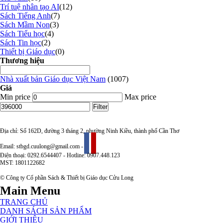
Trí tuệ nhân tạo AI
(12)
Sách Tiếng Anh
(7)
Sách Mầm Non
(3)
Sách Tiểu học
(4)
Sách Tin học
(2)
Thiết bị Giáo dục
(0)
Thương hiệu
Nhà xuất bản Giáo dục Việt Nam
(1007)
Giá
Min price
Max price
Filter
Địa chỉ: Số 162D, đường 3 tháng 2, phường Ninh Kiều, thành phố Cần Thơ
Email: stbgd.cuulong@gmail.com -
Điện thoại: 0292.6544407 - Hotline: 0907.448.123
MST: 1801122682
© Công ty Cổ phần Sách & Thiết bị Giáo dục Cửu Long
Main Menu
TRANG CHỦ
DANH SÁCH SẢN PHẨM
GIỚI THIỆU