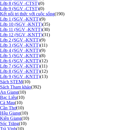
Lớp 8 (SGV -CTST)
(0)
Lớp 9 (SGV -CTST)
(0)
Kết nối tri thức với cuộc sống
(190)
Lớp 1 (SGV -KNTT)
(9)
Lớp 10 (SGV -KNTT)
(35)
Lớp 11 (SGV -KNTT)
(30)
Lớp 12 (SGV -KNTT)
(31)
Lớp 2 (SGV -KNTT)
(9)
Lớp 3 (SGV -KNTT)
(11)
Lớp 4 (SGV -KNTT)
(9)
Lớp 5 (SGV -KNTT)
(8)
Lớp 6 (SGV -KNTT)
(12)
Lớp 7 (SGV -KNTT)
(11)
Lớp 8 (SGV -KNTT)
(12)
Lớp 9 (SGV -KNTT)
(13)
Sách STEM
(10)
Sách Tham khảo
(392)
An Giang
(10)
Bạc Liêu
(10)
Cà Mau
(10)
Cần Thơ
(10)
Hậu Giang
(10)
Kiên Giang
(10)
Sóc Trăng
(10)
Trà Vinh
(10)