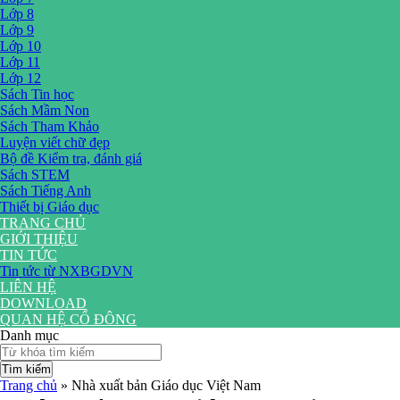
Lớp 8
Lớp 9
Lớp 10
Lớp 11
Lớp 12
Sách Tin học
Sách Mầm Non
Sách Tham Khảo
Luyện viết chữ đẹp
Bộ đề Kiểm tra, đánh giá
Sách STEM
Sách Tiếng Anh
Thiết bị Giáo dục
TRANG CHỦ
GIỚI THIỆU
TIN TỨC
Tin tức từ NXBGDVN
LIÊN HỆ
DOWNLOAD
QUAN HỆ CỔ ĐÔNG
Danh mục
Tìm kiếm
Trang chủ
»
Nhà xuất bản Giáo dục Việt Nam