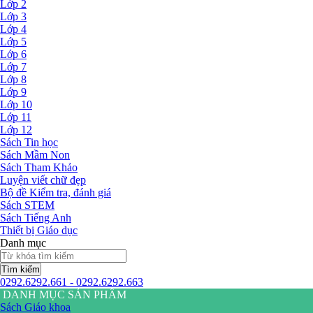
Lớp 2
Lớp 3
Lớp 4
Lớp 5
Lớp 6
Lớp 7
Lớp 8
Lớp 9
Lớp 10
Lớp 11
Lớp 12
Sách Tin học
Sách Mầm Non
Sách Tham Khảo
Luyện viết chữ đẹp
Bộ đề Kiểm tra, đánh giá
Sách STEM
Sách Tiếng Anh
Thiết bị Giáo dục
Danh mục
Tìm kiếm
0292.6292.661 - 0292.6292.663
DANH MỤC SẢN PHẨM
Sách Giáo khoa