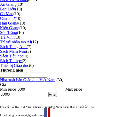
An Giang
(10)
Bạc Liêu
(10)
Cà Mau
(10)
Cần Thơ
(10)
Hậu Giang
(10)
Kiên Giang
(10)
Sóc Trăng
(10)
Trà Vinh
(10)
Trí tuệ nhân tạo AI
(12)
Sách Tiếng Anh
(7)
Sách Mầm Non
(3)
Sách Tiểu học
(4)
Sách Tin học
(2)
Thiết bị Giáo dục
(0)
Thương hiệu
Nhà xuất bản Giáo dục Việt Nam
(30)
Giá
Min price
Max price
Filter
Địa chỉ: Số 162D, đường 3 tháng 2, phường Ninh Kiều, thành phố Cần Thơ
Email: stbgd.cuulong@gmail.com -