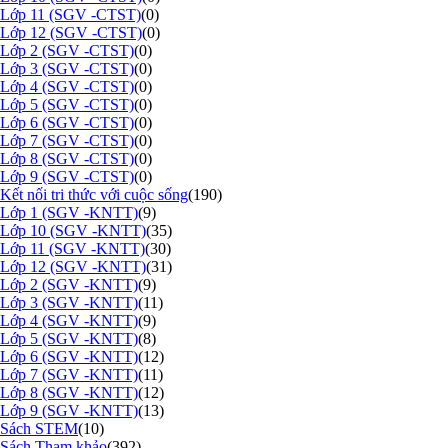
Lớp 11 (SGV -CTST)
(0)
Lớp 12 (SGV -CTST)
(0)
Lớp 2 (SGV -CTST)
(0)
Lớp 3 (SGV -CTST)
(0)
Lớp 4 (SGV -CTST)
(0)
Lớp 5 (SGV -CTST)
(0)
Lớp 6 (SGV -CTST)
(0)
Lớp 7 (SGV -CTST)
(0)
Lớp 8 (SGV -CTST)
(0)
Lớp 9 (SGV -CTST)
(0)
Kết nối tri thức với cuộc sống
(190)
Lớp 1 (SGV -KNTT)
(9)
Lớp 10 (SGV -KNTT)
(35)
Lớp 11 (SGV -KNTT)
(30)
Lớp 12 (SGV -KNTT)
(31)
Lớp 2 (SGV -KNTT)
(9)
Lớp 3 (SGV -KNTT)
(11)
Lớp 4 (SGV -KNTT)
(9)
Lớp 5 (SGV -KNTT)
(8)
Lớp 6 (SGV -KNTT)
(12)
Lớp 7 (SGV -KNTT)
(11)
Lớp 8 (SGV -KNTT)
(12)
Lớp 9 (SGV -KNTT)
(13)
Sách STEM
(10)
Sách Tham khảo
(392)