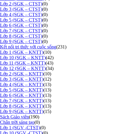
Lớp 2 (SGK – CTST)
(0)
Lớp 3 (SGK – CTST)
(0)
Lớp 4 (SGK – CTST)
(0)
Lớp 5 (SGK – CTST)
(0)
Lớp 6 (SGK – CTST)
(0)
Lớp 7 (SGK – CTST)
(0)
Lớp 8 (SGK – CTST)
(0)
Lớp 9 (SGK – CTST)
(0)
Kết nối tri thức với cuộc sống
(231)
Lớp 1 (SGK – KNTT)
(10)
Lớp 10 (SGK – KNTT)
(42)
Lớp 11 (SGK – KNTT)
(43)
Lớp 12 (SGK – KNTT)
(34)
Lớp 2 (SGK – KNTT)
(10)
Lớp 3 (SGK – KNTT)
(12)
Lớp 4 (SGK – KNTT)
(13)
Lớp 5 (SGK – KNTT)
(13)
Lớp 6 (SGK – KNTT)
(13)
Lớp 7 (SGK – KNTT)
(13)
Lớp 8 (SGK – KNTT)
(13)
Lớp 9 (SGK – KNTT)
(15)
Sách Giáo viên
(190)
Chân trời sáng tạo
(0)
Lớp 1 (SGV -CTST)
(0)
Lớp 10 (SGV -CTST)
(0)