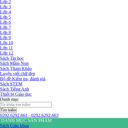
Lớp 2
Lớp 3
Lớp 4
Lớp 5
Lớp 6
Lớp 7
Lớp 8
Lớp 9
Lớp 10
Lớp 11
Lớp 12
Sách Tin học
Sách Mầm Non
Sách Tham Khảo
Luyện viết chữ đẹp
Bộ đề Kiểm tra, đánh giá
Sách STEM
Sách Tiếng Anh
Thiết bị Giáo dục
Danh mục
Tìm kiếm
0292.6292.661 - 0292.6292.663
DANH MỤC SẢN PHẨM
Sách Giáo khoa