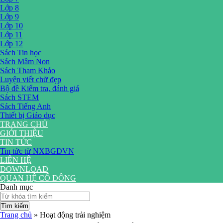
Lớp 8
Lớp 9
Lớp 10
Lớp 11
Lớp 12
Sách Tin học
Sách Mầm Non
Sách Tham Khảo
Luyện viết chữ đẹp
Bộ đề Kiểm tra, đánh giá
Sách STEM
Sách Tiếng Anh
Thiết bị Giáo dục
TRANG CHỦ
GIỚI THIỆU
TIN TỨC
Tin tức từ NXBGDVN
LIÊN HỆ
DOWNLOAD
QUAN HỆ CỔ ĐÔNG
Danh mục
Tìm kiếm
Trang chủ
»
Hoạt động trải nghiệm