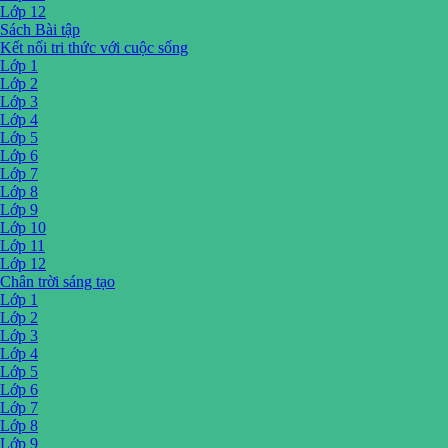
Lớp 12
Sách Bài tập
Kết nối tri thức với cuộc sống
Lớp 1
Lớp 2
Lớp 3
Lớp 4
Lớp 5
Lớp 6
Lớp 7
Lớp 8
Lớp 9
Lớp 10
Lớp 11
Lớp 12
Chân trời sáng tạo
Lớp 1
Lớp 2
Lớp 3
Lớp 4
Lớp 5
Lớp 6
Lớp 7
Lớp 8
Lớp 9