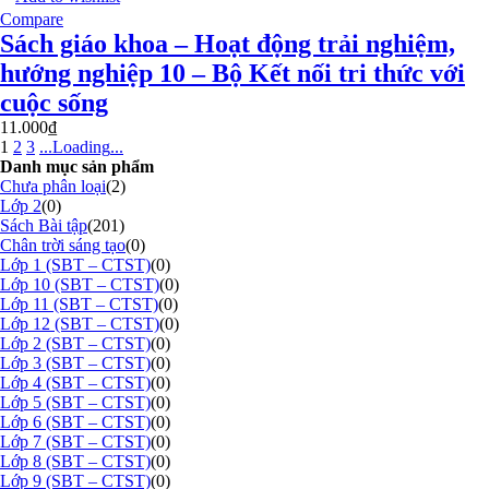
Compare
Sách giáo khoa – Hoạt động trải nghiệm,
hướng nghiệp 10 – Bộ Kết nối tri thức với
cuộc sống
11.000
₫
1
2
3
.
.
.
Loading
.
.
.
Danh mục sản phẩm
Chưa phân loại
(2)
Lớp 2
(0)
Sách Bài tập
(201)
Chân trời sáng tạo
(0)
Lớp 1 (SBT – CTST)
(0)
Lớp 10 (SBT – CTST)
(0)
Lớp 11 (SBT – CTST)
(0)
Lớp 12 (SBT – CTST)
(0)
Lớp 2 (SBT – CTST)
(0)
Lớp 3 (SBT – CTST)
(0)
Lớp 4 (SBT – CTST)
(0)
Lớp 5 (SBT – CTST)
(0)
Lớp 6 (SBT – CTST)
(0)
Lớp 7 (SBT – CTST)
(0)
Lớp 8 (SBT – CTST)
(0)
Lớp 9 (SBT – CTST)
(0)