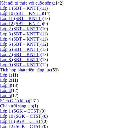
Kết nối tri thức với cuộc sống
(142)
Lớp 1 (SBT – KNTT)
(11)
Lớp 10 (SBT – KNTT)
(14)
Lớp 11 (SBT – KNTT)
(13)
Lớp 12 (SBT – KNTT)
(9)
Lớp 2 (SBT – KNTT)
(10)
Lớp 3 (SBT – KNTT)
(11)
Lớp 4 (SBT – KNTT)
(11)
Lớp 5 (SBT – KNTT)
(12)
Lớp 6 (SBT – KNTT)
(13)
Lớp 7 (SBT – KNTT)
(13)
Lớp 8 (SBT – KNTT)
(13)
Lớp 9 (SBT – KNTT)
(12)
Tích hợp phát triển năng lực
(59)
Lớp 1
(11)
Lớp 2
(11)
Lớp 3
(13)
Lớp 4
(12)
Lớp 5
(12)
Sách Giáo khoa
(231)
Chân trời sáng tạo
(1)
Lớp 1 (SGK – CTST)
(0)
Lớp 10 (SGK – CTST)
(0)
Lớp 11 (SGK – CTST)
(0)
Lớp 12 (SGK – CTST)
(0)