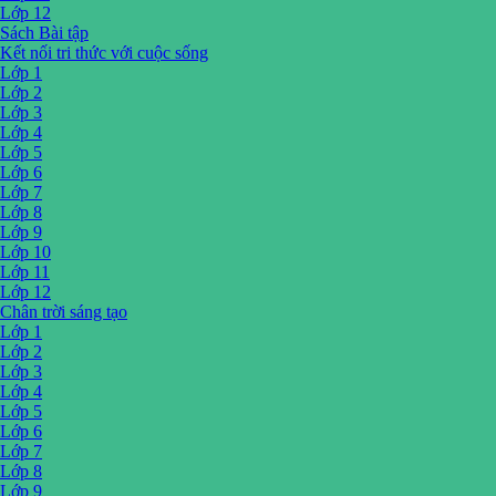
Lớp 12
Sách Bài tập
Kết nối tri thức với cuộc sống
Lớp 1
Lớp 2
Lớp 3
Lớp 4
Lớp 5
Lớp 6
Lớp 7
Lớp 8
Lớp 9
Lớp 10
Lớp 11
Lớp 12
Chân trời sáng tạo
Lớp 1
Lớp 2
Lớp 3
Lớp 4
Lớp 5
Lớp 6
Lớp 7
Lớp 8
Lớp 9