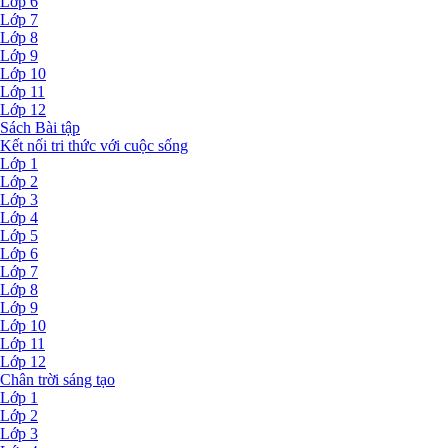
Lớp 6
Lớp 7
Lớp 8
Lớp 9
Lớp 10
Lớp 11
Lớp 12
Sách Bài tập
Kết nối tri thức với cuộc sống
Lớp 1
Lớp 2
Lớp 3
Lớp 4
Lớp 5
Lớp 6
Lớp 7
Lớp 8
Lớp 9
Lớp 10
Lớp 11
Lớp 12
Chân trời sáng tạo
Lớp 1
Lớp 2
Lớp 3