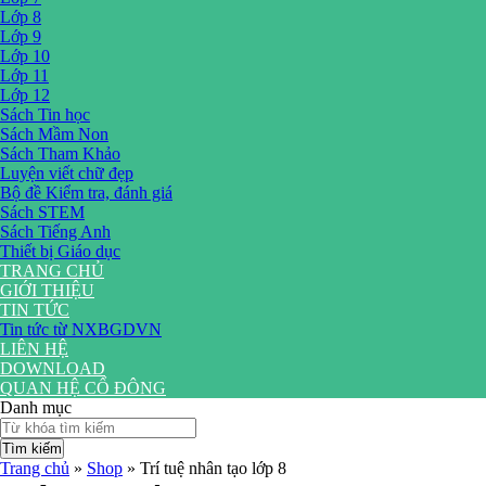
Lớp 8
Lớp 9
Lớp 10
Lớp 11
Lớp 12
Sách Tin học
Sách Mầm Non
Sách Tham Khảo
Luyện viết chữ đẹp
Bộ đề Kiểm tra, đánh giá
Sách STEM
Sách Tiếng Anh
Thiết bị Giáo dục
TRANG CHỦ
GIỚI THIỆU
TIN TỨC
Tin tức từ NXBGDVN
LIÊN HỆ
DOWNLOAD
QUAN HỆ CỔ ĐÔNG
Danh mục
Tìm kiếm
Trang chủ
»
Shop
»
Trí tuệ nhân tạo lớp 8