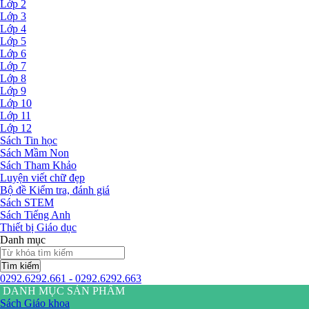
Lớp 2
Lớp 3
Lớp 4
Lớp 5
Lớp 6
Lớp 7
Lớp 8
Lớp 9
Lớp 10
Lớp 11
Lớp 12
Sách Tin học
Sách Mầm Non
Sách Tham Khảo
Luyện viết chữ đẹp
Bộ đề Kiểm tra, đánh giá
Sách STEM
Sách Tiếng Anh
Thiết bị Giáo dục
Danh mục
Tìm kiếm
0292.6292.661 - 0292.6292.663
DANH MỤC SẢN PHẨM
Sách Giáo khoa