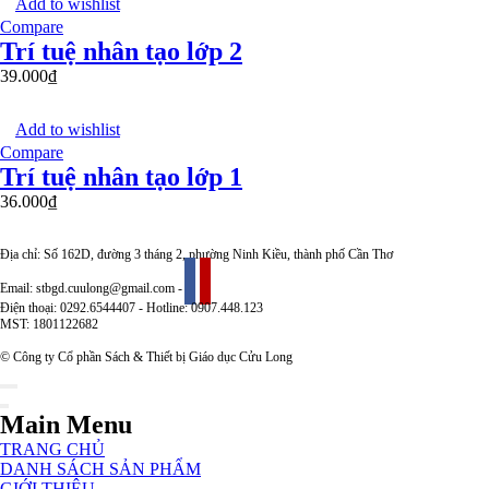
Add to wishlist
Compare
Trí tuệ nhân tạo lớp 2
39.000
₫
Add to wishlist
Compare
Trí tuệ nhân tạo lớp 1
36.000
₫
Địa chỉ: Số 162D, đường 3 tháng 2, phường Ninh Kiều, thành phố Cần Thơ
Email: stbgd.cuulong@gmail.com -
Điện thoại: 0292.6544407 - Hotline: 0907.448.123
MST: 1801122682
© Công ty Cổ phần Sách & Thiết bị Giáo dục Cửu Long
Main Menu
TRANG CHỦ
DANH SÁCH SẢN PHẨM
GIỚI THIỆU