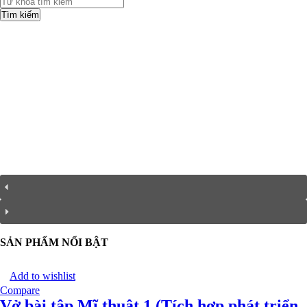
Tìm kiếm
SẢN PHẨM NỔI BẬT
Add to wishlist
Compare
Vở bài tập Mĩ thuật 1 (Tích hợp phát triển