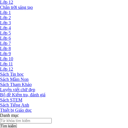
Lớp 12
Chân trời sáng tạo
Lớp 1
Lớp 2
Lớp 3
Lớp 4
Lớp 5
Lớp 6
Lớp 7
Lớp 8
Lớp 9
Lớp 10
Lớp 11
Lớp 12
Sách Tin học
Sách Mầm Non
Sách Tham Khảo
Luyện viết chữ đẹp
Bộ đề Kiểm tra, đánh giá
Sách STEM
Sách Tiếng Anh
Thiết bị Giáo dục
Danh mục
Tìm kiếm