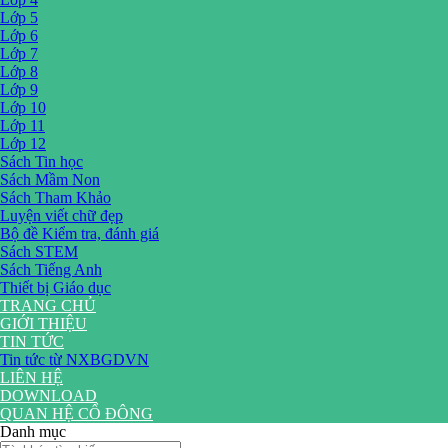
Lớp 5
Lớp 6
Lớp 7
Lớp 8
Lớp 9
Lớp 10
Lớp 11
Lớp 12
Sách Tin học
Sách Mầm Non
Sách Tham Khảo
Luyện viết chữ đẹp
Bộ đề Kiểm tra, đánh giá
Sách STEM
Sách Tiếng Anh
Thiết bị Giáo dục
TRANG CHỦ
GIỚI THIỆU
TIN TỨC
Tin tức từ NXBGDVN
LIÊN HỆ
DOWNLOAD
QUAN HỆ CỔ ĐÔNG
Danh mục