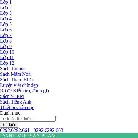
Lớp 1
Lớp 2
Lớp 3
Lớp 4
Lớp 5
Lớp 6
Lớp 7
Lớp 8
Lớp 9
Lớp 10
Lớp 11
Lớp 12
Sách Tin học
Sách Mầm Non
Sách Tham Khảo
Luyện viết chữ đẹp
Bộ đề Kiểm tra, đánh giá
Sách STEM
Sách Tiếng Anh
Thiết bị Giáo dục
Danh mục
Tìm kiếm
0292.6292.661 - 0292.6292.663
DANH MỤC SẢN PHẨM