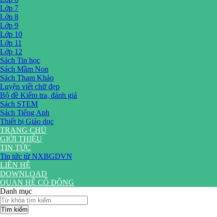
Lớp 7
Lớp 8
Lớp 9
Lớp 10
Lớp 11
Lớp 12
Sách Tin học
Sách Mầm Non
Sách Tham Khảo
Luyện viết chữ đẹp
Bộ đề Kiểm tra, đánh giá
Sách STEM
Sách Tiếng Anh
Thiết bị Giáo dục
TRANG CHỦ
GIỚI THIỆU
TIN TỨC
Tin tức từ NXBGDVN
LIÊN HỆ
DOWNLOAD
QUAN HỆ CỔ ĐÔNG
Danh mục
Tìm kiếm