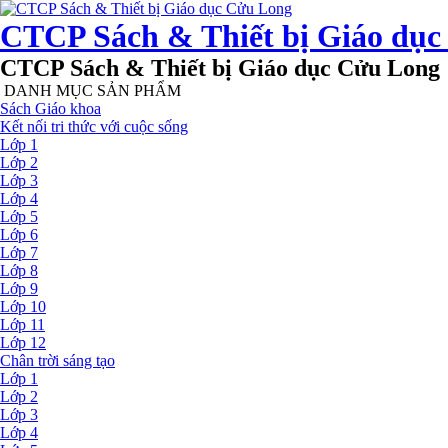
CTCP Sách & Thiết bị Giáo dụ
CTCP Sách & Thiết bị Giáo dục Cửu Long
DANH MỤC SẢN PHẨM
Sách Giáo khoa
Kết nối tri thức với cuộc sống
Lớp 1
Lớp 2
Lớp 3
Lớp 4
Lớp 5
Lớp 6
Lớp 7
Lớp 8
Lớp 9
Lớp 10
Lớp 11
Lớp 12
Chân trời sáng tạo
Lớp 1
Lớp 2
Lớp 3
Lớp 4