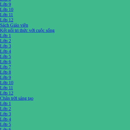
Lớp 9
Lớp 10
Lớp 11
Lớp 12
Sách Giáo viên
Kết nối tri thức với cuộc sống
Lớp 1
Lớp 2
Lớp 3
Lớp 4
Lớp 5
Lớp 6
Lớp 7
Lớp 8
Lớp 9
Lớp 10
Lớp 11
Lớp 12
Chân trời sáng tạo
Lớp 1
Lớp 2
Lớp 3
Lớp 4
Lớp 5
Lớp 6