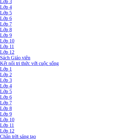
Lớp 3
Lớp 4
Lớp 5
Lớp 6
Lớp 7
Lớp 8
Lớp 9
Lớp 10
Lớp 11
Lớp 12
Sách Giáo viên
Kết nối tri thức với cuộc sống
Lớp 1
Lớp 2
Lớp 3
Lớp 4
Lớp 5
Lớp 6
Lớp 7
Lớp 8
Lớp 9
Lớp 10
Lớp 11
Lớp 12
Chân trời sáng tạo