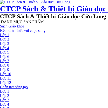
CTCP Sách & Thiết bị Giáo dụ
CTCP Sách & Thiết bị Giáo dục Cửu Long
DANH MỤC SẢN PHẨM
Sách Giáo khoa
Kết nối tri thức với cuộc sống
Lớp 1
Lớp 2
Lớp 3
Lớp 4
Lớp 5
Lớp 6
Lớp 7
Lớp 8
Lớp 9
Lớp 10
Lớp 11
Lớp 12
Chân trời sáng tạo
Lớp 1
Lớp 2
Lớp 3
Lớp 4