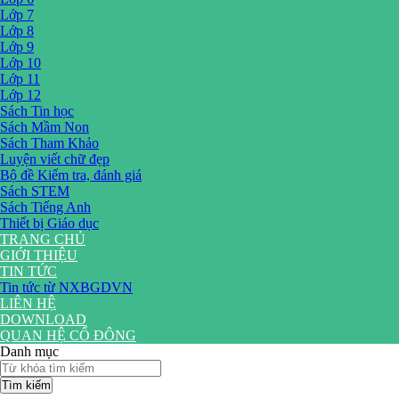
Lớp 7
Lớp 8
Lớp 9
Lớp 10
Lớp 11
Lớp 12
Sách Tin học
Sách Mầm Non
Sách Tham Khảo
Luyện viết chữ đẹp
Bộ đề Kiểm tra, đánh giá
Sách STEM
Sách Tiếng Anh
Thiết bị Giáo dục
TRANG CHỦ
GIỚI THIỆU
TIN TỨC
Tin tức từ NXBGDVN
LIÊN HỆ
DOWNLOAD
QUAN HỆ CỔ ĐÔNG
Danh mục
Tìm kiếm