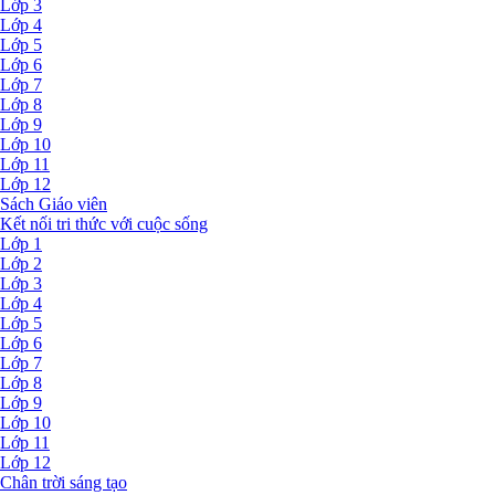
Lớp 3
Lớp 4
Lớp 5
Lớp 6
Lớp 7
Lớp 8
Lớp 9
Lớp 10
Lớp 11
Lớp 12
Sách Giáo viên
Kết nối tri thức với cuộc sống
Lớp 1
Lớp 2
Lớp 3
Lớp 4
Lớp 5
Lớp 6
Lớp 7
Lớp 8
Lớp 9
Lớp 10
Lớp 11
Lớp 12
Chân trời sáng tạo