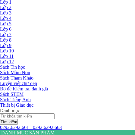
Lớp 1
Lớp 2
Lớp 3
Lớp 4
Lớp 5
Lớp 6
Lớp 7
Lớp 8
Lớp 9
Lớp 10
Lớp 11
Lớp 12
Sách Tin học
Sách Mầm Non
Sách Tham Khảo
Luyện viết chữ đẹp
Bộ đề Kiểm tra, đánh giá
Sách STEM
Sách Tiếng Anh
Thiết bị Giáo dục
Danh mục
Tìm kiếm
0292.6292.661 - 0292.6292.663
DANH MỤC SẢN PHẨM