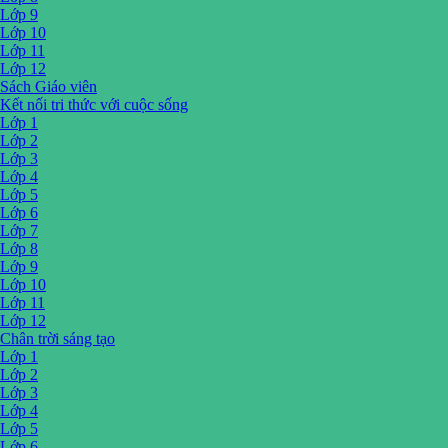
Lớp 9
Lớp 10
Lớp 11
Lớp 12
Sách Giáo viên
Kết nối tri thức với cuộc sống
Lớp 1
Lớp 2
Lớp 3
Lớp 4
Lớp 5
Lớp 6
Lớp 7
Lớp 8
Lớp 9
Lớp 10
Lớp 11
Lớp 12
Chân trời sáng tạo
Lớp 1
Lớp 2
Lớp 3
Lớp 4
Lớp 5
Lớp 6