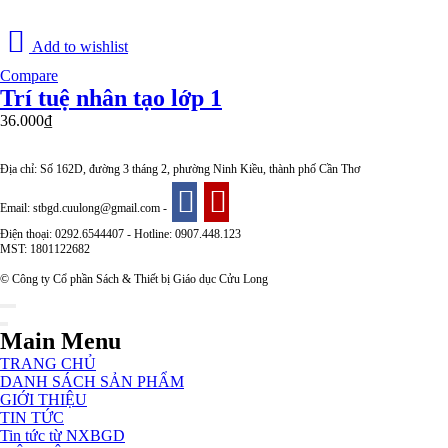
Add to wishlist
Compare
Trí tuệ nhân tạo lớp 1
36.000
₫
Địa chỉ: Số 162D, đường 3 tháng 2, phường Ninh Kiều, thành phố Cần Thơ
Email: stbgd.cuulong@gmail.com -
Điện thoại: 0292.6544407 - Hotline: 0907.448.123
MST: 1801122682
© Công ty Cổ phần Sách & Thiết bị Giáo dục Cửu Long
Main Menu
TRANG CHỦ
DANH SÁCH SẢN PHẨM
GIỚI THIỆU
TIN TỨC
Tin tức từ NXBGD