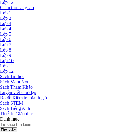
Lớp 12
Chân trời sáng tạo
Lớp 1
Lớp 2
Lớp 3
Lớp 4
Lớp 5
Lớp 6
Lớp 7
Lớp 8
Lớp 9
Lớp 10
Lớp 11
Lớp 12
Sách Tin học
Sách Mầm Non
Sách Tham Khảo
Luyện viết chữ đẹp
Bộ đề Kiểm tra, đánh giá
Sách STEM
Sách Tiếng Anh
Thiết bị Giáo dục
Danh mục
Tìm kiếm