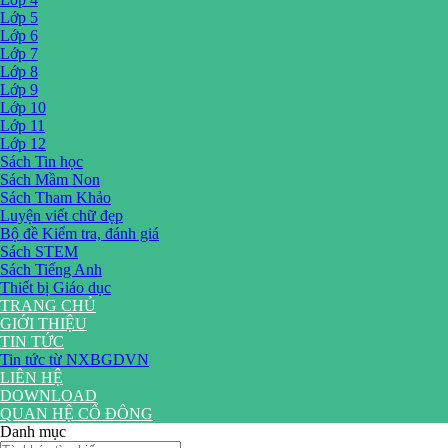
Lớp 5
Lớp 6
Lớp 7
Lớp 8
Lớp 9
Lớp 10
Lớp 11
Lớp 12
Sách Tin học
Sách Mầm Non
Sách Tham Khảo
Luyện viết chữ đẹp
Bộ đề Kiểm tra, đánh giá
Sách STEM
Sách Tiếng Anh
Thiết bị Giáo dục
TRANG CHỦ
GIỚI THIỆU
TIN TỨC
Tin tức từ NXBGDVN
LIÊN HỆ
DOWNLOAD
QUAN HỆ CỔ ĐÔNG
Danh mục