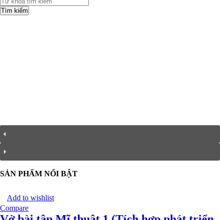
Tìm kiếm
SẢN PHẨM NỔI BẬT
Add to wishlist
Compare
Vở bài tập Mĩ thuật 1 (Tích hợp phát triển