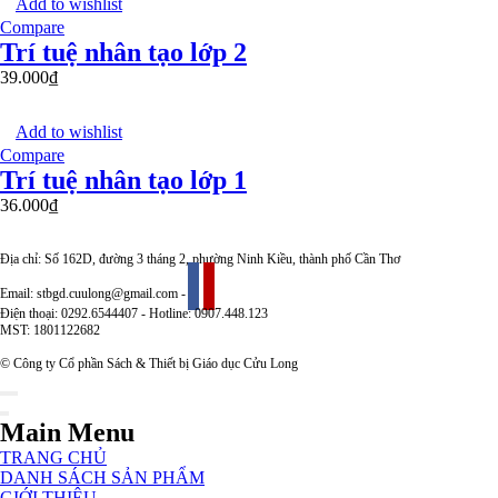
Add to wishlist
Compare
Trí tuệ nhân tạo lớp 2
39.000
₫
Add to wishlist
Compare
Trí tuệ nhân tạo lớp 1
36.000
₫
Địa chỉ: Số 162D, đường 3 tháng 2, phường Ninh Kiều, thành phố Cần Thơ
Email: stbgd.cuulong@gmail.com -
Điện thoại: 0292.6544407 - Hotline: 0907.448.123
MST: 1801122682
© Công ty Cổ phần Sách & Thiết bị Giáo dục Cửu Long
Main Menu
TRANG CHỦ
DANH SÁCH SẢN PHẨM
GIỚI THIỆU