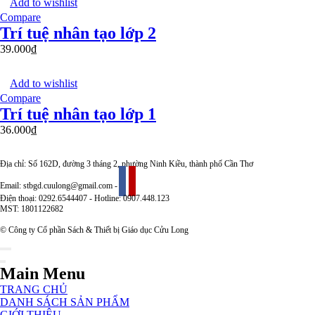
Add to wishlist
Compare
Trí tuệ nhân tạo lớp 2
39.000
₫
Add to wishlist
Compare
Trí tuệ nhân tạo lớp 1
36.000
₫
Địa chỉ: Số 162D, đường 3 tháng 2, phường Ninh Kiều, thành phố Cần Thơ
Email: stbgd.cuulong@gmail.com -
Điện thoại: 0292.6544407 - Hotline: 0907.448.123
MST: 1801122682
© Công ty Cổ phần Sách & Thiết bị Giáo dục Cửu Long
Main Menu
TRANG CHỦ
DANH SÁCH SẢN PHẨM
GIỚI THIỆU