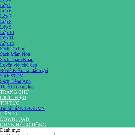
Lớp 5
Lớp 6
Lớp 7
Lớp 8
Lớp 9
Lớp 10
Lớp 11
Lớp 12
Sách Tin học
Sách Mầm Non
Sách Tham Khảo
Luyện viết chữ đẹp
Bộ đề Kiểm tra, đánh giá
Sách STEM
Sách Tiếng Anh
Thiết bị Giáo dục
TRANG CHỦ
GIỚI THIỆU
TIN TỨC
Tin tức từ NXBGDVN
LIÊN HỆ
DOWNLOAD
QUAN HỆ CỔ ĐÔNG
Danh mục