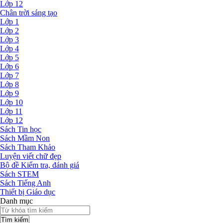
Lớp 12
Chân trời sáng tạo
Lớp 1
Lớp 2
Lớp 3
Lớp 4
Lớp 5
Lớp 6
Lớp 7
Lớp 8
Lớp 9
Lớp 10
Lớp 11
Lớp 12
Sách Tin học
Sách Mầm Non
Sách Tham Khảo
Luyện viết chữ đẹp
Bộ đề Kiểm tra, đánh giá
Sách STEM
Sách Tiếng Anh
Thiết bị Giáo dục
Danh mục
Tìm kiếm