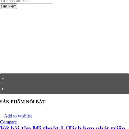
Tìm kiếm
SẢN PHẨM NỔI BẬT
Add to wishlist
Compare
Vở bài tập Mĩ thuật 1 (Tích hợp phát triển