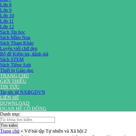
Lớp 8
Lớp 9
Lớp 10
Lớp 11
Lớp 12
Sách Tin học
Sách Mầm Non
Sách Tham Khảo
Luyện viết chữ đẹp
Bộ đề Kiểm tra, đánh giá
Sách STEM
Sách Tiếng Anh
Thiết bị Giáo dục
TRANG CHỦ
GIỚI THIỆU
TIN TỨC
Tin tức từ NXBGDVN
LIÊN HỆ
DOWNLOAD
QUAN HỆ CỔ ĐÔNG
Danh mục
Tìm kiếm
Trang chủ
»
Vở bài tập Tự nhiên và Xã hội 2