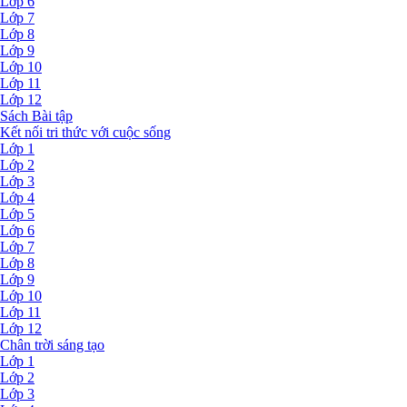
Lớp 6
Lớp 7
Lớp 8
Lớp 9
Lớp 10
Lớp 11
Lớp 12
Sách Bài tập
Kết nối tri thức với cuộc sống
Lớp 1
Lớp 2
Lớp 3
Lớp 4
Lớp 5
Lớp 6
Lớp 7
Lớp 8
Lớp 9
Lớp 10
Lớp 11
Lớp 12
Chân trời sáng tạo
Lớp 1
Lớp 2
Lớp 3