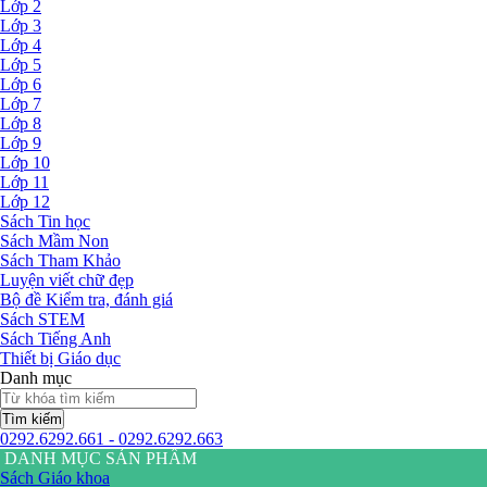
Lớp 2
Lớp 3
Lớp 4
Lớp 5
Lớp 6
Lớp 7
Lớp 8
Lớp 9
Lớp 10
Lớp 11
Lớp 12
Sách Tin học
Sách Mầm Non
Sách Tham Khảo
Luyện viết chữ đẹp
Bộ đề Kiểm tra, đánh giá
Sách STEM
Sách Tiếng Anh
Thiết bị Giáo dục
Danh mục
Tìm kiếm
0292.6292.661 - 0292.6292.663
DANH MỤC SẢN PHẨM
Sách Giáo khoa