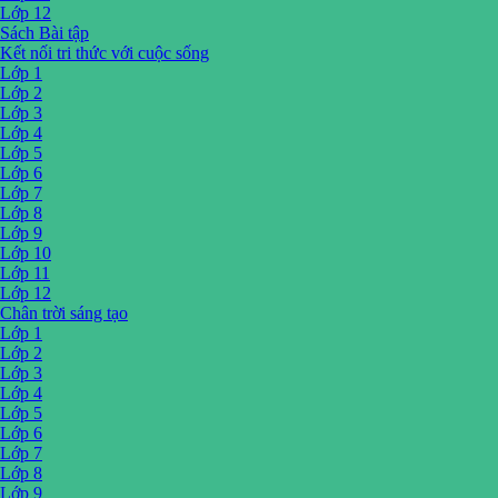
Lớp 12
Sách Bài tập
Kết nối tri thức với cuộc sống
Lớp 1
Lớp 2
Lớp 3
Lớp 4
Lớp 5
Lớp 6
Lớp 7
Lớp 8
Lớp 9
Lớp 10
Lớp 11
Lớp 12
Chân trời sáng tạo
Lớp 1
Lớp 2
Lớp 3
Lớp 4
Lớp 5
Lớp 6
Lớp 7
Lớp 8
Lớp 9