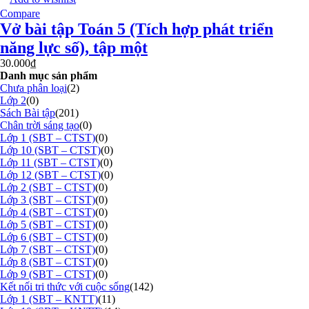
Compare
Vở bài tập Toán 5 (Tích hợp phát triển
năng lực số), tập một
30.000
₫
Danh mục sản phẩm
Chưa phân loại
(2)
Lớp 2
(0)
Sách Bài tập
(201)
Chân trời sáng tạo
(0)
Lớp 1 (SBT – CTST)
(0)
Lớp 10 (SBT – CTST)
(0)
Lớp 11 (SBT – CTST)
(0)
Lớp 12 (SBT – CTST)
(0)
Lớp 2 (SBT – CTST)
(0)
Lớp 3 (SBT – CTST)
(0)
Lớp 4 (SBT – CTST)
(0)
Lớp 5 (SBT – CTST)
(0)
Lớp 6 (SBT – CTST)
(0)
Lớp 7 (SBT – CTST)
(0)
Lớp 8 (SBT – CTST)
(0)
Lớp 9 (SBT – CTST)
(0)
Kết nối tri thức với cuộc sống
(142)
Lớp 1 (SBT – KNTT)
(11)