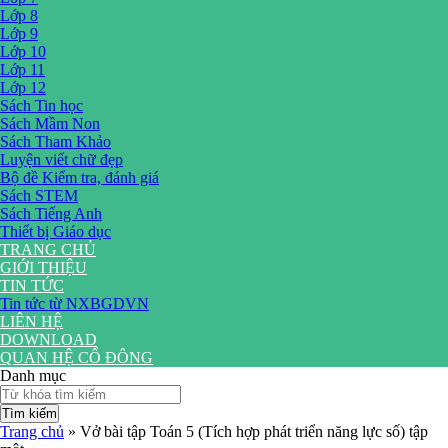
Lớp 8
Lớp 9
Lớp 10
Lớp 11
Lớp 12
Sách Tin học
Sách Mầm Non
Sách Tham Khảo
Luyện viết chữ đẹp
Bộ đề Kiểm tra, đánh giá
Sách STEM
Sách Tiếng Anh
Thiết bị Giáo dục
TRANG CHỦ
GIỚI THIỆU
TIN TỨC
Tin tức từ NXBGDVN
LIÊN HỆ
DOWNLOAD
QUAN HỆ CỔ ĐÔNG
Danh mục
Tìm kiếm
Trang chủ
»
Vở bài tập Toán 5 (Tích hợp phát triển năng lực số) tập