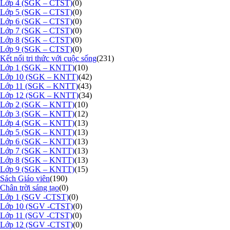
Lớp 4 (SGK – CTST)
(0)
Lớp 5 (SGK – CTST)
(0)
Lớp 6 (SGK – CTST)
(0)
Lớp 7 (SGK – CTST)
(0)
Lớp 8 (SGK – CTST)
(0)
Lớp 9 (SGK – CTST)
(0)
Kết nối tri thức với cuộc sống
(231)
Lớp 1 (SGK – KNTT)
(10)
Lớp 10 (SGK – KNTT)
(42)
Lớp 11 (SGK – KNTT)
(43)
Lớp 12 (SGK – KNTT)
(34)
Lớp 2 (SGK – KNTT)
(10)
Lớp 3 (SGK – KNTT)
(12)
Lớp 4 (SGK – KNTT)
(13)
Lớp 5 (SGK – KNTT)
(13)
Lớp 6 (SGK – KNTT)
(13)
Lớp 7 (SGK – KNTT)
(13)
Lớp 8 (SGK – KNTT)
(13)
Lớp 9 (SGK – KNTT)
(15)
Sách Giáo viên
(190)
Chân trời sáng tạo
(0)
Lớp 1 (SGV -CTST)
(0)
Lớp 10 (SGV -CTST)
(0)
Lớp 11 (SGV -CTST)
(0)
Lớp 12 (SGV -CTST)
(0)