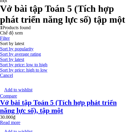
một
Vở bài tập Toán 5 (Tích hợp
phát triển năng lực số) tập một
1
Products found
Chế độ xem
Filter
Sort by latest
Sort by popularity
Sort by average rating
Sort by latest
Sort by price: low to high
Sort by price: high to low
Cancel
Add to wishlist
Compare
Vở bài tập Toán 5 (Tích hợp phát triển
năng lực số), tập một
30.000
₫
Read more
Add to wishlist