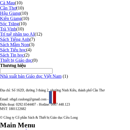
Cà Mau
(10)
Cần Thơ
(10)
Hậu Giang
(10)
Kiên Giang
(10)
Sóc Trăng
(10)
Trà Vinh
(10)
Trí tuệ nhân tạo AI
(12)
Sách Tiếng Anh
(7)
Sách Mầm Non
(3)
Sách Tiểu học
(4)
Sách Tin học
(2)
Thiết bị Giáo dục
(0)
Thương hiệu
Nhà xuất bản Giáo dục Việt Nam
(1)
Địa chỉ: Số 162D, đường 3 tháng 2, phường Ninh Kiều, thành phố Cần Thơ
Email: stbgd.cuulong@gmail.com -
Điện thoại: 0292.6544407 - Hotline: 0907.448.123
MST: 1801122682
© Công ty Cổ phần Sách & Thiết bị Giáo dục Cửu Long
Main Menu