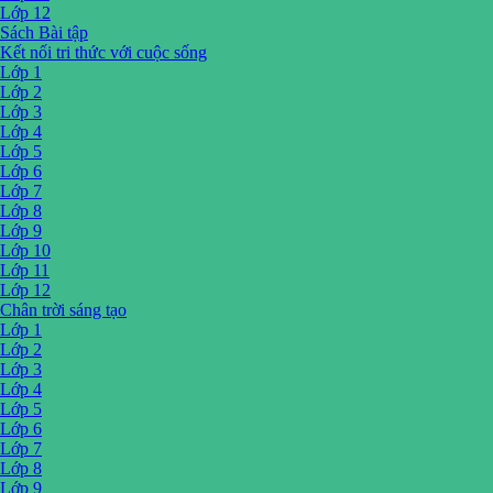
Lớp 12
Sách Bài tập
Kết nối tri thức với cuộc sống
Lớp 1
Lớp 2
Lớp 3
Lớp 4
Lớp 5
Lớp 6
Lớp 7
Lớp 8
Lớp 9
Lớp 10
Lớp 11
Lớp 12
Chân trời sáng tạo
Lớp 1
Lớp 2
Lớp 3
Lớp 4
Lớp 5
Lớp 6
Lớp 7
Lớp 8
Lớp 9