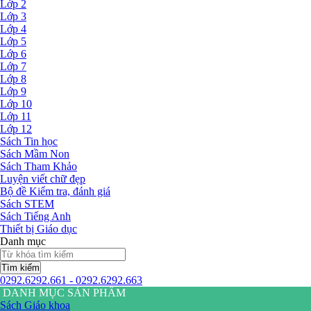
Lớp 2
Lớp 3
Lớp 4
Lớp 5
Lớp 6
Lớp 7
Lớp 8
Lớp 9
Lớp 10
Lớp 11
Lớp 12
Sách Tin học
Sách Mầm Non
Sách Tham Khảo
Luyện viết chữ đẹp
Bộ đề Kiểm tra, đánh giá
Sách STEM
Sách Tiếng Anh
Thiết bị Giáo dục
Danh mục
Tìm kiếm
0292.6292.661 - 0292.6292.663
DANH MỤC SẢN PHẨM
Sách Giáo khoa