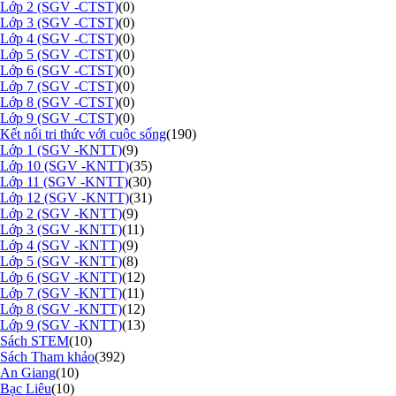
Lớp 2 (SGV -CTST)
(0)
Lớp 3 (SGV -CTST)
(0)
Lớp 4 (SGV -CTST)
(0)
Lớp 5 (SGV -CTST)
(0)
Lớp 6 (SGV -CTST)
(0)
Lớp 7 (SGV -CTST)
(0)
Lớp 8 (SGV -CTST)
(0)
Lớp 9 (SGV -CTST)
(0)
Kết nối tri thức với cuộc sống
(190)
Lớp 1 (SGV -KNTT)
(9)
Lớp 10 (SGV -KNTT)
(35)
Lớp 11 (SGV -KNTT)
(30)
Lớp 12 (SGV -KNTT)
(31)
Lớp 2 (SGV -KNTT)
(9)
Lớp 3 (SGV -KNTT)
(11)
Lớp 4 (SGV -KNTT)
(9)
Lớp 5 (SGV -KNTT)
(8)
Lớp 6 (SGV -KNTT)
(12)
Lớp 7 (SGV -KNTT)
(11)
Lớp 8 (SGV -KNTT)
(12)
Lớp 9 (SGV -KNTT)
(13)
Sách STEM
(10)
Sách Tham khảo
(392)
An Giang
(10)
Bạc Liêu
(10)