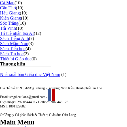
Cà Mau
(10)
Cần Thơ
(10)
Hậu Giang
(10)
Kiên Giang
(10)
Sóc Trăng
(10)
Trà Vinh
(10)
Trí tuệ nhân tạo AI
(12)
Sách Tiếng Anh
(7)
Sách Mầm Non
(3)
Sách Tiểu học
(4)
Sách Tin học
(2)
Thiết bị Giáo dục
(0)
Thương hiệu
Nhà xuất bản Giáo dục Việt Nam
(1)
Địa chỉ: Số 162D, đường 3 tháng 2, phường Ninh Kiều, thành phố Cần Thơ
Email: stbgd.cuulong@gmail.com -
Điện thoại: 0292.6544407 - Hotline: 0907.448.123
MST: 1801122682
© Công ty Cổ phần Sách & Thiết bị Giáo dục Cửu Long
Main Menu