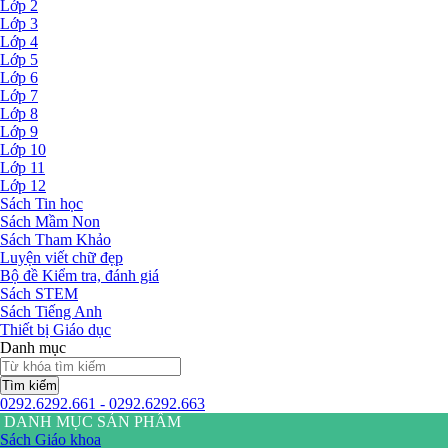
Lớp 2
Lớp 3
Lớp 4
Lớp 5
Lớp 6
Lớp 7
Lớp 8
Lớp 9
Lớp 10
Lớp 11
Lớp 12
Sách Tin học
Sách Mầm Non
Sách Tham Khảo
Luyện viết chữ đẹp
Bộ đề Kiểm tra, đánh giá
Sách STEM
Sách Tiếng Anh
Thiết bị Giáo dục
Danh mục
Tìm kiếm
0292.6292.661 - 0292.6292.663
DANH MỤC SẢN PHẨM
Sách Giáo khoa