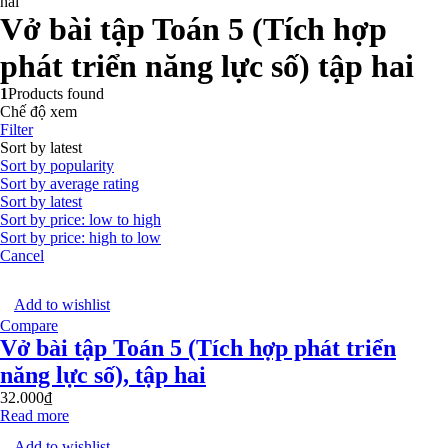
hai
Vở bài tập Toán 5 (Tích hợp
phát triển năng lực số) tập hai
1
Products found
Chế độ xem
Filter
Sort by latest
Sort by popularity
Sort by average rating
Sort by latest
Sort by price: low to high
Sort by price: high to low
Cancel
Add to wishlist
Compare
Vở bài tập Toán 5 (Tích hợp phát triển
năng lực số), tập hai
32.000
₫
Read more
Add to wishlist