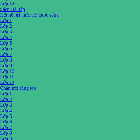
Lớp 12
Sách Bài tập
Kết nối tri thức với cuộc sống
Lớp 1
Lớp 2
Lớp 3
Lớp 4
Lớp 5
Lớp 6
Lớp 7
Lớp 8
Lớp 9
Lớp 10
Lớp 11
Lớp 12
Chân trời sáng tạo
Lớp 1
Lớp 2
Lớp 3
Lớp 4
Lớp 5
Lớp 6
Lớp 7
Lớp 8
Lớp 9