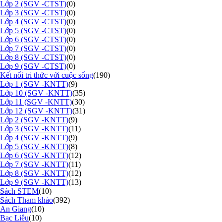
Lớp 2 (SGV -CTST)
(0)
Lớp 3 (SGV -CTST)
(0)
Lớp 4 (SGV -CTST)
(0)
Lớp 5 (SGV -CTST)
(0)
Lớp 6 (SGV -CTST)
(0)
Lớp 7 (SGV -CTST)
(0)
Lớp 8 (SGV -CTST)
(0)
Lớp 9 (SGV -CTST)
(0)
Kết nối tri thức với cuộc sống
(190)
Lớp 1 (SGV -KNTT)
(9)
Lớp 10 (SGV -KNTT)
(35)
Lớp 11 (SGV -KNTT)
(30)
Lớp 12 (SGV -KNTT)
(31)
Lớp 2 (SGV -KNTT)
(9)
Lớp 3 (SGV -KNTT)
(11)
Lớp 4 (SGV -KNTT)
(9)
Lớp 5 (SGV -KNTT)
(8)
Lớp 6 (SGV -KNTT)
(12)
Lớp 7 (SGV -KNTT)
(11)
Lớp 8 (SGV -KNTT)
(12)
Lớp 9 (SGV -KNTT)
(13)
Sách STEM
(10)
Sách Tham khảo
(392)
An Giang
(10)
Bạc Liêu
(10)