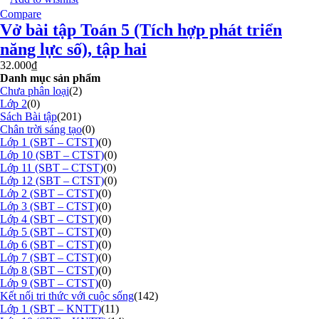
Compare
Vở bài tập Toán 5 (Tích hợp phát triển
năng lực số), tập hai
32.000
₫
Danh mục sản phẩm
Chưa phân loại
(2)
Lớp 2
(0)
Sách Bài tập
(201)
Chân trời sáng tạo
(0)
Lớp 1 (SBT – CTST)
(0)
Lớp 10 (SBT – CTST)
(0)
Lớp 11 (SBT – CTST)
(0)
Lớp 12 (SBT – CTST)
(0)
Lớp 2 (SBT – CTST)
(0)
Lớp 3 (SBT – CTST)
(0)
Lớp 4 (SBT – CTST)
(0)
Lớp 5 (SBT – CTST)
(0)
Lớp 6 (SBT – CTST)
(0)
Lớp 7 (SBT – CTST)
(0)
Lớp 8 (SBT – CTST)
(0)
Lớp 9 (SBT – CTST)
(0)
Kết nối tri thức với cuộc sống
(142)
Lớp 1 (SBT – KNTT)
(11)