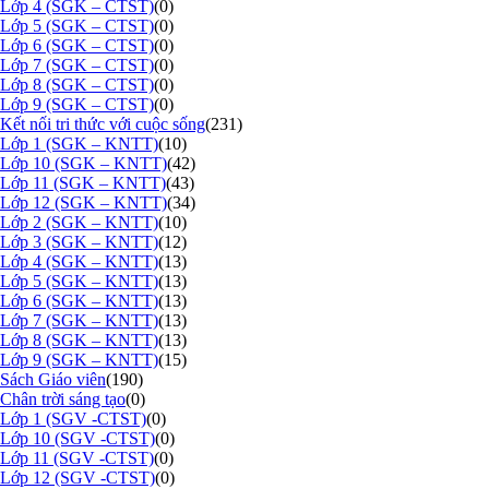
Lớp 4 (SGK – CTST)
(0)
Lớp 5 (SGK – CTST)
(0)
Lớp 6 (SGK – CTST)
(0)
Lớp 7 (SGK – CTST)
(0)
Lớp 8 (SGK – CTST)
(0)
Lớp 9 (SGK – CTST)
(0)
Kết nối tri thức với cuộc sống
(231)
Lớp 1 (SGK – KNTT)
(10)
Lớp 10 (SGK – KNTT)
(42)
Lớp 11 (SGK – KNTT)
(43)
Lớp 12 (SGK – KNTT)
(34)
Lớp 2 (SGK – KNTT)
(10)
Lớp 3 (SGK – KNTT)
(12)
Lớp 4 (SGK – KNTT)
(13)
Lớp 5 (SGK – KNTT)
(13)
Lớp 6 (SGK – KNTT)
(13)
Lớp 7 (SGK – KNTT)
(13)
Lớp 8 (SGK – KNTT)
(13)
Lớp 9 (SGK – KNTT)
(15)
Sách Giáo viên
(190)
Chân trời sáng tạo
(0)
Lớp 1 (SGV -CTST)
(0)
Lớp 10 (SGV -CTST)
(0)
Lớp 11 (SGV -CTST)
(0)
Lớp 12 (SGV -CTST)
(0)