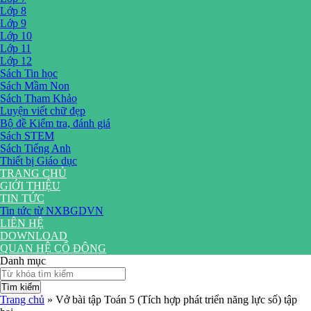
Lớp 8
Lớp 9
Lớp 10
Lớp 11
Lớp 12
Sách Tin học
Sách Mầm Non
Sách Tham Khảo
Luyện viết chữ đẹp
Bộ đề Kiểm tra, đánh giá
Sách STEM
Sách Tiếng Anh
Thiết bị Giáo dục
TRANG CHỦ
GIỚI THIỆU
TIN TỨC
Tin tức từ NXBGDVN
LIÊN HỆ
DOWNLOAD
QUAN HỆ CỔ ĐÔNG
Danh mục
Tìm kiếm
Trang chủ
»
Vở bài tập Toán 5 (Tích hợp phát triển năng lực số) tập