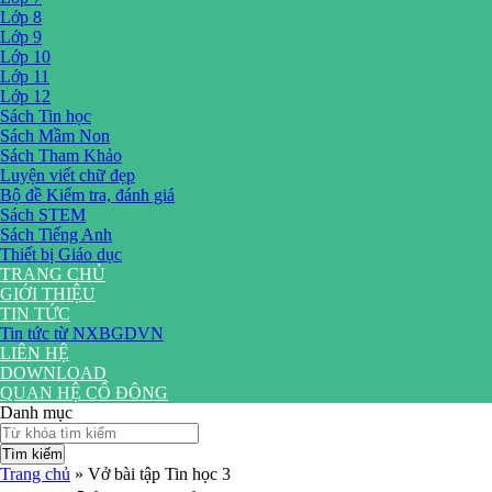
Lớp 8
Lớp 9
Lớp 10
Lớp 11
Lớp 12
Sách Tin học
Sách Mầm Non
Sách Tham Khảo
Luyện viết chữ đẹp
Bộ đề Kiểm tra, đánh giá
Sách STEM
Sách Tiếng Anh
Thiết bị Giáo dục
TRANG CHỦ
GIỚI THIỆU
TIN TỨC
Tin tức từ NXBGDVN
LIÊN HỆ
DOWNLOAD
QUAN HỆ CỔ ĐÔNG
Danh mục
Tìm kiếm
Trang chủ
»
Vở bài tập Tin học 3