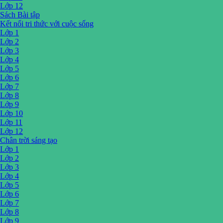
Lớp 12
Sách Bài tập
Kết nối tri thức với cuộc sống
Lớp 1
Lớp 2
Lớp 3
Lớp 4
Lớp 5
Lớp 6
Lớp 7
Lớp 8
Lớp 9
Lớp 10
Lớp 11
Lớp 12
Chân trời sáng tạo
Lớp 1
Lớp 2
Lớp 3
Lớp 4
Lớp 5
Lớp 6
Lớp 7
Lớp 8
Lớp 9