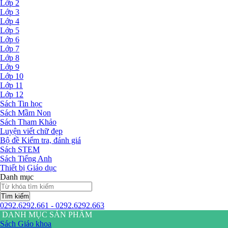
Lớp 2
Lớp 3
Lớp 4
Lớp 5
Lớp 6
Lớp 7
Lớp 8
Lớp 9
Lớp 10
Lớp 11
Lớp 12
Sách Tin học
Sách Mầm Non
Sách Tham Khảo
Luyện viết chữ đẹp
Bộ đề Kiểm tra, đánh giá
Sách STEM
Sách Tiếng Anh
Thiết bị Giáo dục
Danh mục
Tìm kiếm
0292.6292.661 - 0292.6292.663
DANH MỤC SẢN PHẨM
Sách Giáo khoa