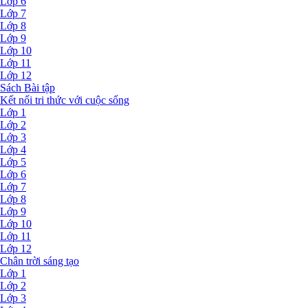
Lớp 6
Lớp 7
Lớp 8
Lớp 9
Lớp 10
Lớp 11
Lớp 12
Sách Bài tập
Kết nối tri thức với cuộc sống
Lớp 1
Lớp 2
Lớp 3
Lớp 4
Lớp 5
Lớp 6
Lớp 7
Lớp 8
Lớp 9
Lớp 10
Lớp 11
Lớp 12
Chân trời sáng tạo
Lớp 1
Lớp 2
Lớp 3