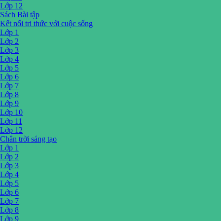
Lớp 12
Sách Bài tập
Kết nối tri thức với cuộc sống
Lớp 1
Lớp 2
Lớp 3
Lớp 4
Lớp 5
Lớp 6
Lớp 7
Lớp 8
Lớp 9
Lớp 10
Lớp 11
Lớp 12
Chân trời sáng tạo
Lớp 1
Lớp 2
Lớp 3
Lớp 4
Lớp 5
Lớp 6
Lớp 7
Lớp 8
Lớp 9