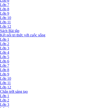
Lớp 6
Lớp 7
Lớp 8
Lớp 9
Lớp 10
Lớp 11
Lớp 12
Sách Bài tập
Kết nối tri thức với cuộc sống
Lớp 1
Lớp 2
Lớp 3
Lớp 4
Lớp 5
Lớp 6
Lớp 7
Lớp 8
Lớp 9
Lớp 10
Lớp 11
Lớp 12
Chân trời sáng tạo
Lớp 1
Lớp 2
Lớp 3