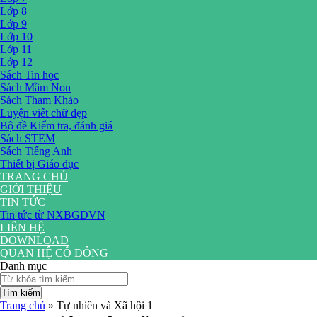
Lớp 8
Lớp 9
Lớp 10
Lớp 11
Lớp 12
Sách Tin học
Sách Mầm Non
Sách Tham Khảo
Luyện viết chữ đẹp
Bộ đề Kiểm tra, đánh giá
Sách STEM
Sách Tiếng Anh
Thiết bị Giáo dục
TRANG CHỦ
GIỚI THIỆU
TIN TỨC
Tin tức từ NXBGDVN
LIÊN HỆ
DOWNLOAD
QUAN HỆ CỔ ĐÔNG
Danh mục
Tìm kiếm
Trang chủ
»
Tự nhiên và Xã hội 1