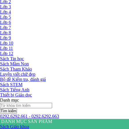
Lớp 2
Lớp 3
Lớp 4
Lớp 5
Lớp 6
Lớp 7
Lớp 8
Lớp 9
Lớp 10
Lớp 11
Lớp 12
Sách Tin học
Sách Mầm Non
Sách Tham Khảo
Luyện viết chữ đẹp
Bộ đề Kiểm tra, đánh giá
Sách STEM
Sách Tiếng Anh
Thiết bị Giáo dục
Danh mục
Tìm kiếm
0292.6292.661 - 0292.6292.663
DANH MỤC SẢN PHẨM
Sách Giáo khoa