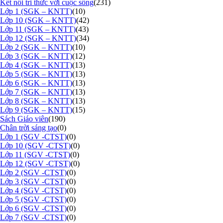
Kết nối tri thức với cuộc sống
(231)
Lớp 1 (SGK – KNTT)
(10)
Lớp 10 (SGK – KNTT)
(42)
Lớp 11 (SGK – KNTT)
(43)
Lớp 12 (SGK – KNTT)
(34)
Lớp 2 (SGK – KNTT)
(10)
Lớp 3 (SGK – KNTT)
(12)
Lớp 4 (SGK – KNTT)
(13)
Lớp 5 (SGK – KNTT)
(13)
Lớp 6 (SGK – KNTT)
(13)
Lớp 7 (SGK – KNTT)
(13)
Lớp 8 (SGK – KNTT)
(13)
Lớp 9 (SGK – KNTT)
(15)
Sách Giáo viên
(190)
Chân trời sáng tạo
(0)
Lớp 1 (SGV -CTST)
(0)
Lớp 10 (SGV -CTST)
(0)
Lớp 11 (SGV -CTST)
(0)
Lớp 12 (SGV -CTST)
(0)
Lớp 2 (SGV -CTST)
(0)
Lớp 3 (SGV -CTST)
(0)
Lớp 4 (SGV -CTST)
(0)
Lớp 5 (SGV -CTST)
(0)
Lớp 6 (SGV -CTST)
(0)
Lớp 7 (SGV -CTST)
(0)