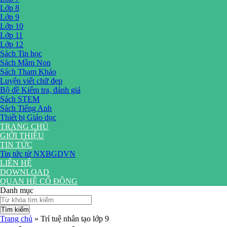
Lớp 8
Lớp 9
Lớp 10
Lớp 11
Lớp 12
Sách Tin học
Sách Mầm Non
Sách Tham Khảo
Luyện viết chữ đẹp
Bộ đề Kiểm tra, đánh giá
Sách STEM
Sách Tiếng Anh
Thiết bị Giáo dục
TRANG CHỦ
GIỚI THIỆU
TIN TỨC
Tin tức từ NXBGDVN
LIÊN HỆ
DOWNLOAD
QUAN HỆ CỔ ĐÔNG
Danh mục
Tìm kiếm
Trang chủ
»
Trí tuệ nhân tạo lớp 9