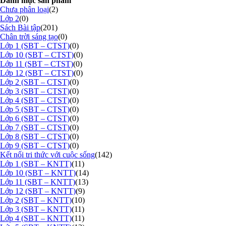
Danh mục sản phẩm
Chưa phân loại
(2)
Lớp 2
(0)
Sách Bài tập
(201)
Chân trời sáng tạo
(0)
Lớp 1 (SBT – CTST)
(0)
Lớp 10 (SBT – CTST)
(0)
Lớp 11 (SBT – CTST)
(0)
Lớp 12 (SBT – CTST)
(0)
Lớp 2 (SBT – CTST)
(0)
Lớp 3 (SBT – CTST)
(0)
Lớp 4 (SBT – CTST)
(0)
Lớp 5 (SBT – CTST)
(0)
Lớp 6 (SBT – CTST)
(0)
Lớp 7 (SBT – CTST)
(0)
Lớp 8 (SBT – CTST)
(0)
Lớp 9 (SBT – CTST)
(0)
Kết nối tri thức với cuộc sống
(142)
Lớp 1 (SBT – KNTT)
(11)
Lớp 10 (SBT – KNTT)
(14)
Lớp 11 (SBT – KNTT)
(13)
Lớp 12 (SBT – KNTT)
(9)
Lớp 2 (SBT – KNTT)
(10)
Lớp 3 (SBT – KNTT)
(11)
Lớp 4 (SBT – KNTT)
(11)