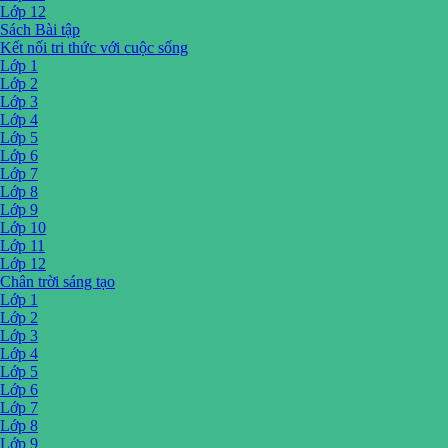
Lớp 12
Sách Bài tập
Kết nối tri thức với cuộc sống
Lớp 1
Lớp 2
Lớp 3
Lớp 4
Lớp 5
Lớp 6
Lớp 7
Lớp 8
Lớp 9
Lớp 10
Lớp 11
Lớp 12
Chân trời sáng tạo
Lớp 1
Lớp 2
Lớp 3
Lớp 4
Lớp 5
Lớp 6
Lớp 7
Lớp 8
Lớp 9