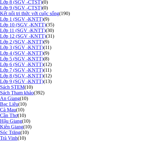
Lớp 8 (SGV -CTST)
(0)
Lớp 9 (SGV -CTST)
(0)
Kết nối tri thức với cuộc sống
(190)
Lớp 1 (SGV -KNTT)
(9)
Lớp 10 (SGV -KNTT)
(35)
Lớp 11 (SGV -KNTT)
(30)
Lớp 12 (SGV -KNTT)
(31)
Lớp 2 (SGV -KNTT)
(9)
Lớp 3 (SGV -KNTT)
(11)
Lớp 4 (SGV -KNTT)
(9)
Lớp 5 (SGV -KNTT)
(8)
Lớp 6 (SGV -KNTT)
(12)
Lớp 7 (SGV -KNTT)
(11)
Lớp 8 (SGV -KNTT)
(12)
Lớp 9 (SGV -KNTT)
(13)
Sách STEM
(10)
Sách Tham khảo
(392)
An Giang
(10)
Bạc Liêu
(10)
Cà Mau
(10)
Cần Thơ
(10)
Hậu Giang
(10)
Kiên Giang
(10)
Sóc Trăng
(10)
Trà Vinh
(10)