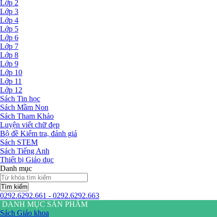
Lớp 2
Lớp 3
Lớp 4
Lớp 5
Lớp 6
Lớp 7
Lớp 8
Lớp 9
Lớp 10
Lớp 11
Lớp 12
Sách Tin học
Sách Mầm Non
Sách Tham Khảo
Luyện viết chữ đẹp
Bộ đề Kiểm tra, đánh giá
Sách STEM
Sách Tiếng Anh
Thiết bị Giáo dục
Danh mục
Tìm kiếm
0292.6292.661 - 0292.6292.663
DANH MỤC SẢN PHẨM
Sách Giáo khoa