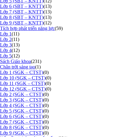
Lớp 5 (SBT – KNTT)
(12)
Lớp 6 (SBT – KNTT)
(13)
Lớp 7 (SBT – KNTT)
(13)
Lớp 8 (SBT – KNTT)
(13)
Lớp 9 (SBT – KNTT)
(12)
Tích hợp phát triển năng lực
(59)
Lớp 1
(11)
Lớp 2
(11)
Lớp 3
(13)
Lớp 4
(12)
Lớp 5
(12)
Sách Giáo khoa
(231)
Chân trời sáng tạo
(1)
Lớp 1 (SGK – CTST)
(0)
Lớp 10 (SGK – CTST)
(0)
Lớp 11 (SGK – CTST)
(0)
Lớp 12 (SGK – CTST)
(0)
Lớp 2 (SGK – CTST)
(0)
Lớp 3 (SGK – CTST)
(0)
Lớp 4 (SGK – CTST)
(0)
Lớp 5 (SGK – CTST)
(0)
Lớp 6 (SGK – CTST)
(0)
Lớp 7 (SGK – CTST)
(0)
Lớp 8 (SGK – CTST)
(0)
Lớp 9 (SGK – CTST)
(0)