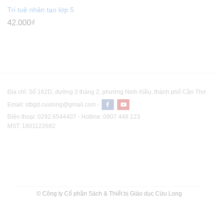
Trí tuệ nhân tạo lớp 5
42.000
₫
Địa chỉ: Số 162D, đường 3 tháng 2, phường Ninh Kiều, thành phố Cần Thơ
Email: stbgd.cuulong@gmail.com -
Điện thoại: 0292.6544407 - Hotline: 0907.448.123
MST: 1801122682
© Công ty Cổ phần Sách & Thiết bị Giáo dục Cửu Long