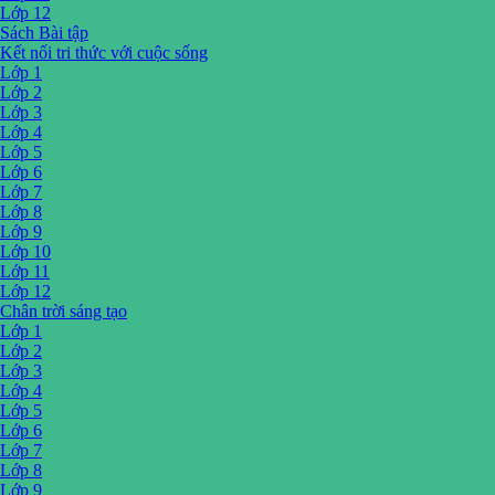
Lớp 12
Sách Bài tập
Kết nối tri thức với cuộc sống
Lớp 1
Lớp 2
Lớp 3
Lớp 4
Lớp 5
Lớp 6
Lớp 7
Lớp 8
Lớp 9
Lớp 10
Lớp 11
Lớp 12
Chân trời sáng tạo
Lớp 1
Lớp 2
Lớp 3
Lớp 4
Lớp 5
Lớp 6
Lớp 7
Lớp 8
Lớp 9