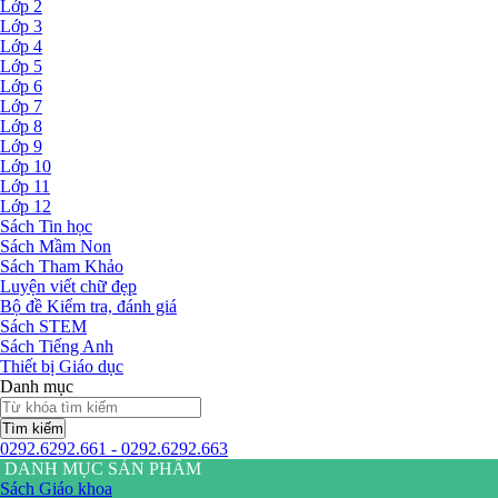
Lớp 2
Lớp 3
Lớp 4
Lớp 5
Lớp 6
Lớp 7
Lớp 8
Lớp 9
Lớp 10
Lớp 11
Lớp 12
Sách Tin học
Sách Mầm Non
Sách Tham Khảo
Luyện viết chữ đẹp
Bộ đề Kiểm tra, đánh giá
Sách STEM
Sách Tiếng Anh
Thiết bị Giáo dục
Danh mục
Tìm kiếm
0292.6292.661 - 0292.6292.663
DANH MỤC SẢN PHẨM
Sách Giáo khoa