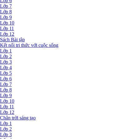
Lớp 6
Lớp 7
Lớp 8
Lớp 9
Lớp 10
Lớp 11
Lớp 12
Sách Bài tập
Kết nối tri thức với cuộc sống
Lớp 1
Lớp 2
Lớp 3
Lớp 4
Lớp 5
Lớp 6
Lớp 7
Lớp 8
Lớp 9
Lớp 10
Lớp 11
Lớp 12
Chân trời sáng tạo
Lớp 1
Lớp 2
Lớp 3