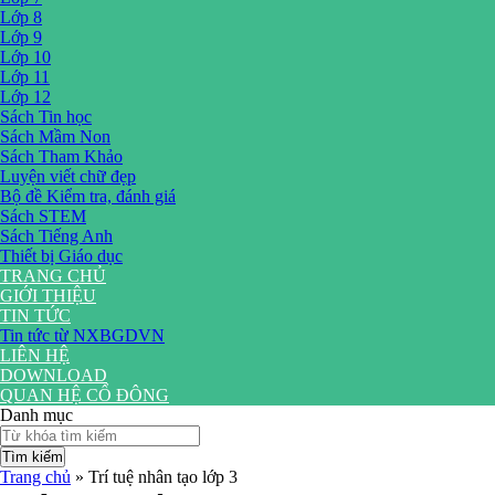
Lớp 8
Lớp 9
Lớp 10
Lớp 11
Lớp 12
Sách Tin học
Sách Mầm Non
Sách Tham Khảo
Luyện viết chữ đẹp
Bộ đề Kiểm tra, đánh giá
Sách STEM
Sách Tiếng Anh
Thiết bị Giáo dục
TRANG CHỦ
GIỚI THIỆU
TIN TỨC
Tin tức từ NXBGDVN
LIÊN HỆ
DOWNLOAD
QUAN HỆ CỔ ĐÔNG
Danh mục
Tìm kiếm
Trang chủ
»
Trí tuệ nhân tạo lớp 3