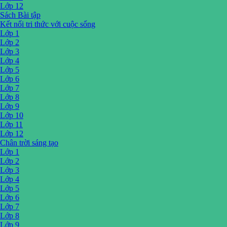
Lớp 12
Sách Bài tập
Kết nối tri thức với cuộc sống
Lớp 1
Lớp 2
Lớp 3
Lớp 4
Lớp 5
Lớp 6
Lớp 7
Lớp 8
Lớp 9
Lớp 10
Lớp 11
Lớp 12
Chân trời sáng tạo
Lớp 1
Lớp 2
Lớp 3
Lớp 4
Lớp 5
Lớp 6
Lớp 7
Lớp 8
Lớp 9