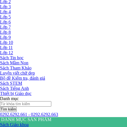
Lớp 2
Lớp 3
Lớp 4
Lớp 5
Lớp 6
Lớp 7
Lớp 8
Lớp 9
Lớp 10
Lớp 11
Lớp 12
Sách Tin học
Sách Mầm Non
Sách Tham Khảo
Luyện viết chữ đẹp
Bộ đề Kiểm tra, đánh giá
Sách STEM
Sách Tiếng Anh
Thiết bị Giáo dục
Danh mục
Tìm kiếm
0292.6292.661 - 0292.6292.663
DANH MỤC SẢN PHẨM
Sách Giáo khoa