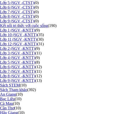
Lớp 5 (SGV -CTST)
(0)
Lớp 6 (SGV -CTST)
(0)
Lớp 7 (SGV -CTST)
(0)
Lớp 8 (SGV -CTST)
(0)
Lớp 9 (SGV -CTST)
(0)
Kết nối tri thức với cuộc sống
(190)
Lớp 1 (SGV -KNTT)
(9)
Lớp 10 (SGV -KNTT)
(35)
Lớp 11 (SGV -KNTT)
(30)
Lớp 12 (SGV -KNTT)
(31)
Lớp 2 (SGV -KNTT)
(9)
Lớp 3 (SGV -KNTT)
(11)
Lớp 4 (SGV -KNTT)
(9)
Lớp 5 (SGV -KNTT)
(8)
Lớp 6 (SGV -KNTT)
(12)
Lớp 7 (SGV -KNTT)
(11)
Lớp 8 (SGV -KNTT)
(12)
Lớp 9 (SGV -KNTT)
(13)
Sách STEM
(10)
Sách Tham khảo
(392)
An Giang
(10)
Bạc Liêu
(10)
Cà Mau
(10)
Cần Thơ
(10)
Hậu Giang
(10)