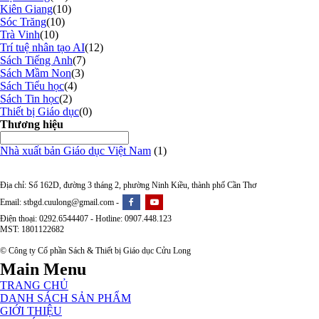
Kiên Giang
(10)
Sóc Trăng
(10)
Trà Vinh
(10)
Trí tuệ nhân tạo AI
(12)
Sách Tiếng Anh
(7)
Sách Mầm Non
(3)
Sách Tiểu học
(4)
Sách Tin học
(2)
Thiết bị Giáo dục
(0)
Thương hiệu
Nhà xuất bản Giáo dục Việt Nam
(1)
Địa chỉ: Số 162D, đường 3 tháng 2, phường Ninh Kiều, thành phố Cần Thơ
Email: stbgd.cuulong@gmail.com -
Điện thoại: 0292.6544407 - Hotline: 0907.448.123
MST: 1801122682
© Công ty Cổ phần Sách & Thiết bị Giáo dục Cửu Long
Main Menu
TRANG CHỦ
DANH SÁCH SẢN PHẨM
GIỚI THIỆU