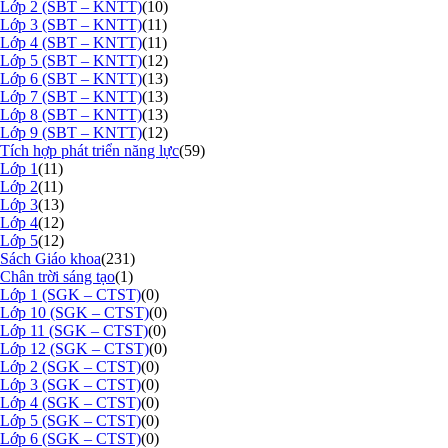
Lớp 2 (SBT – KNTT)
(10)
Lớp 3 (SBT – KNTT)
(11)
Lớp 4 (SBT – KNTT)
(11)
Lớp 5 (SBT – KNTT)
(12)
Lớp 6 (SBT – KNTT)
(13)
Lớp 7 (SBT – KNTT)
(13)
Lớp 8 (SBT – KNTT)
(13)
Lớp 9 (SBT – KNTT)
(12)
Tích hợp phát triển năng lực
(59)
Lớp 1
(11)
Lớp 2
(11)
Lớp 3
(13)
Lớp 4
(12)
Lớp 5
(12)
Sách Giáo khoa
(231)
Chân trời sáng tạo
(1)
Lớp 1 (SGK – CTST)
(0)
Lớp 10 (SGK – CTST)
(0)
Lớp 11 (SGK – CTST)
(0)
Lớp 12 (SGK – CTST)
(0)
Lớp 2 (SGK – CTST)
(0)
Lớp 3 (SGK – CTST)
(0)
Lớp 4 (SGK – CTST)
(0)
Lớp 5 (SGK – CTST)
(0)
Lớp 6 (SGK – CTST)
(0)