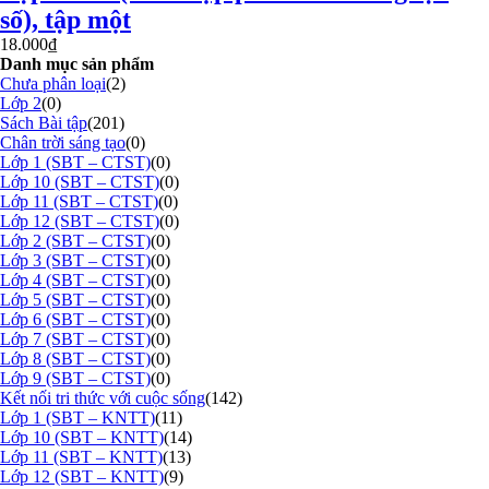
số), tập một
18.000
₫
Danh mục sản phẩm
Chưa phân loại
(2)
Lớp 2
(0)
Sách Bài tập
(201)
Chân trời sáng tạo
(0)
Lớp 1 (SBT – CTST)
(0)
Lớp 10 (SBT – CTST)
(0)
Lớp 11 (SBT – CTST)
(0)
Lớp 12 (SBT – CTST)
(0)
Lớp 2 (SBT – CTST)
(0)
Lớp 3 (SBT – CTST)
(0)
Lớp 4 (SBT – CTST)
(0)
Lớp 5 (SBT – CTST)
(0)
Lớp 6 (SBT – CTST)
(0)
Lớp 7 (SBT – CTST)
(0)
Lớp 8 (SBT – CTST)
(0)
Lớp 9 (SBT – CTST)
(0)
Kết nối tri thức với cuộc sống
(142)
Lớp 1 (SBT – KNTT)
(11)
Lớp 10 (SBT – KNTT)
(14)
Lớp 11 (SBT – KNTT)
(13)
Lớp 12 (SBT – KNTT)
(9)