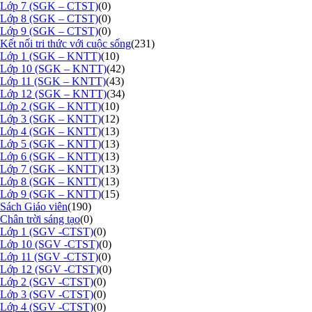
Lớp 7 (SGK – CTST)
(0)
Lớp 8 (SGK – CTST)
(0)
Lớp 9 (SGK – CTST)
(0)
Kết nối tri thức với cuộc sống
(231)
Lớp 1 (SGK – KNTT)
(10)
Lớp 10 (SGK – KNTT)
(42)
Lớp 11 (SGK – KNTT)
(43)
Lớp 12 (SGK – KNTT)
(34)
Lớp 2 (SGK – KNTT)
(10)
Lớp 3 (SGK – KNTT)
(12)
Lớp 4 (SGK – KNTT)
(13)
Lớp 5 (SGK – KNTT)
(13)
Lớp 6 (SGK – KNTT)
(13)
Lớp 7 (SGK – KNTT)
(13)
Lớp 8 (SGK – KNTT)
(13)
Lớp 9 (SGK – KNTT)
(15)
Sách Giáo viên
(190)
Chân trời sáng tạo
(0)
Lớp 1 (SGV -CTST)
(0)
Lớp 10 (SGV -CTST)
(0)
Lớp 11 (SGV -CTST)
(0)
Lớp 12 (SGV -CTST)
(0)
Lớp 2 (SGV -CTST)
(0)
Lớp 3 (SGV -CTST)
(0)
Lớp 4 (SGV -CTST)
(0)