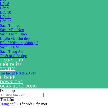
Lớp 8
Lớp 9
Lớp 10
Lớp 11
Lớp 12
Sách Tin học
Sách Mầm Non
Sách Tham Khảo
Luyện viết chữ đẹp
Bộ đề Kiểm tra, đánh giá
Sách STEM
Sách Tiếng Anh
Thiết bị Giáo dục
TRANG CHỦ
GIỚI THIỆU
TIN TỨC
Tin tức từ NXBGDVN
LIÊN HỆ
DOWNLOAD
QUAN HỆ CỔ ĐÔNG
Danh mục
Tìm kiếm
Trang chủ
»
Tập viết 1 tập một