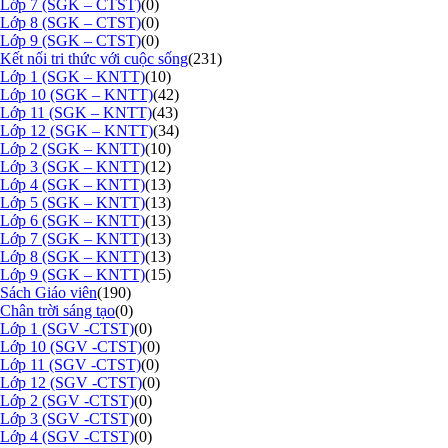
Lớp 7 (SGK – CTST)
(0)
Lớp 8 (SGK – CTST)
(0)
Lớp 9 (SGK – CTST)
(0)
Kết nối tri thức với cuộc sống
(231)
Lớp 1 (SGK – KNTT)
(10)
Lớp 10 (SGK – KNTT)
(42)
Lớp 11 (SGK – KNTT)
(43)
Lớp 12 (SGK – KNTT)
(34)
Lớp 2 (SGK – KNTT)
(10)
Lớp 3 (SGK – KNTT)
(12)
Lớp 4 (SGK – KNTT)
(13)
Lớp 5 (SGK – KNTT)
(13)
Lớp 6 (SGK – KNTT)
(13)
Lớp 7 (SGK – KNTT)
(13)
Lớp 8 (SGK – KNTT)
(13)
Lớp 9 (SGK – KNTT)
(15)
Sách Giáo viên
(190)
Chân trời sáng tạo
(0)
Lớp 1 (SGV -CTST)
(0)
Lớp 10 (SGV -CTST)
(0)
Lớp 11 (SGV -CTST)
(0)
Lớp 12 (SGV -CTST)
(0)
Lớp 2 (SGV -CTST)
(0)
Lớp 3 (SGV -CTST)
(0)
Lớp 4 (SGV -CTST)
(0)