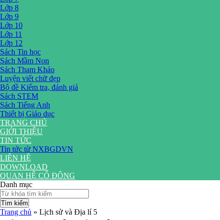
Lớp 8
Lớp 9
Lớp 10
Lớp 11
Lớp 12
Sách Tin học
Sách Mầm Non
Sách Tham Khảo
Luyện viết chữ đẹp
Bộ đề Kiểm tra, đánh giá
Sách STEM
Sách Tiếng Anh
Thiết bị Giáo dục
TRANG CHỦ
GIỚI THIỆU
TIN TỨC
Tin tức từ NXBGDVN
LIÊN HỆ
DOWNLOAD
QUAN HỆ CỔ ĐÔNG
Danh mục
Tìm kiếm
Trang chủ
»
Lịch sử và Địa lí 5