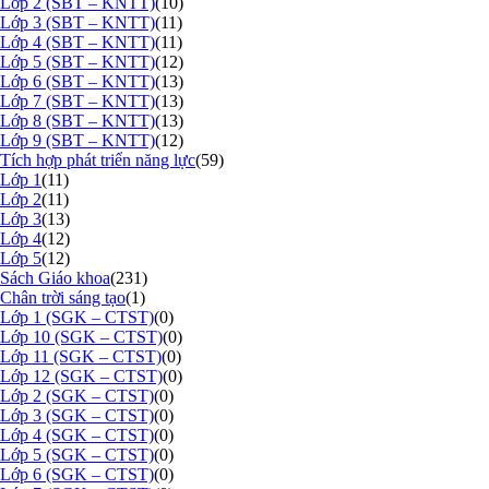
Lớp 2 (SBT – KNTT)
(10)
Lớp 3 (SBT – KNTT)
(11)
Lớp 4 (SBT – KNTT)
(11)
Lớp 5 (SBT – KNTT)
(12)
Lớp 6 (SBT – KNTT)
(13)
Lớp 7 (SBT – KNTT)
(13)
Lớp 8 (SBT – KNTT)
(13)
Lớp 9 (SBT – KNTT)
(12)
Tích hợp phát triển năng lực
(59)
Lớp 1
(11)
Lớp 2
(11)
Lớp 3
(13)
Lớp 4
(12)
Lớp 5
(12)
Sách Giáo khoa
(231)
Chân trời sáng tạo
(1)
Lớp 1 (SGK – CTST)
(0)
Lớp 10 (SGK – CTST)
(0)
Lớp 11 (SGK – CTST)
(0)
Lớp 12 (SGK – CTST)
(0)
Lớp 2 (SGK – CTST)
(0)
Lớp 3 (SGK – CTST)
(0)
Lớp 4 (SGK – CTST)
(0)
Lớp 5 (SGK – CTST)
(0)
Lớp 6 (SGK – CTST)
(0)