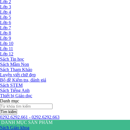
Lớp 2
Lớp 3
Lớp 4
Lớp 5
Lớp 6
Lớp 7
Lớp 8
Lớp 9
Lớp 10
Lớp 11
Lớp 12
Sách Tin học
Sách Mầm Non
Sách Tham Khảo
Luyện viết chữ đẹp
Bộ đề Kiểm tra, đánh giá
Sách STEM
Sách Tiếng Anh
Thiết bị Giáo dục
Danh mục
Tìm kiếm
0292.6292.661 - 0292.6292.663
DANH MỤC SẢN PHẨM
Sách Giáo khoa