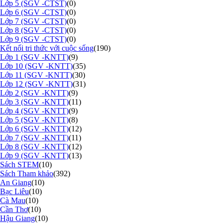
Lớp 5 (SGV -CTST)
(0)
Lớp 6 (SGV -CTST)
(0)
Lớp 7 (SGV -CTST)
(0)
Lớp 8 (SGV -CTST)
(0)
Lớp 9 (SGV -CTST)
(0)
Kết nối tri thức với cuộc sống
(190)
Lớp 1 (SGV -KNTT)
(9)
Lớp 10 (SGV -KNTT)
(35)
Lớp 11 (SGV -KNTT)
(30)
Lớp 12 (SGV -KNTT)
(31)
Lớp 2 (SGV -KNTT)
(9)
Lớp 3 (SGV -KNTT)
(11)
Lớp 4 (SGV -KNTT)
(9)
Lớp 5 (SGV -KNTT)
(8)
Lớp 6 (SGV -KNTT)
(12)
Lớp 7 (SGV -KNTT)
(11)
Lớp 8 (SGV -KNTT)
(12)
Lớp 9 (SGV -KNTT)
(13)
Sách STEM
(10)
Sách Tham khảo
(392)
An Giang
(10)
Bạc Liêu
(10)
Cà Mau
(10)
Cần Thơ
(10)
Hậu Giang
(10)