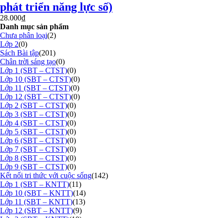
phát triển năng lực số)
28.000
₫
Danh mục sản phẩm
Chưa phân loại
(2)
Lớp 2
(0)
Sách Bài tập
(201)
Chân trời sáng tạo
(0)
Lớp 1 (SBT – CTST)
(0)
Lớp 10 (SBT – CTST)
(0)
Lớp 11 (SBT – CTST)
(0)
Lớp 12 (SBT – CTST)
(0)
Lớp 2 (SBT – CTST)
(0)
Lớp 3 (SBT – CTST)
(0)
Lớp 4 (SBT – CTST)
(0)
Lớp 5 (SBT – CTST)
(0)
Lớp 6 (SBT – CTST)
(0)
Lớp 7 (SBT – CTST)
(0)
Lớp 8 (SBT – CTST)
(0)
Lớp 9 (SBT – CTST)
(0)
Kết nối tri thức với cuộc sống
(142)
Lớp 1 (SBT – KNTT)
(11)
Lớp 10 (SBT – KNTT)
(14)
Lớp 11 (SBT – KNTT)
(13)
Lớp 12 (SBT – KNTT)
(9)