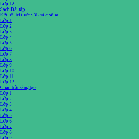
Lớp 12
Sách Bài tập
Kết nối tri thức với cuộc sống
Lớp 1
Lớp 2
Lớp 3
Lớp 4
Lớp 5
Lớp 6
Lớp 7
Lớp 8
Lớp 9
Lớp 10
Lớp 11
Lớp 12
Chân trời sáng tạo
Lớp 1
Lớp 2
Lớp 3
Lớp 4
Lớp 5
Lớp 6
Lớp 7
Lớp 8
Lớp 9