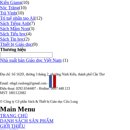
Kiên Giang
(10)
Sóc Trăng
(10)
Trà Vinh
(10)
Trí tuệ nhân tạo AI
(12)
Sách Tiếng Anh
(7)
Sách Mầm Non
(3)
Sách Tiểu học
(4)
Sách Tin học
(2)
Thiết bị Giáo dục
(0)
Thương hiệu
Nhà xuất bản Giáo dục Việt Nam
(1)
Địa chỉ: Số 162D, đường 3 tháng 2, phường Ninh Kiều, thành phố Cần Thơ
Email: stbgd.cuulong@gmail.com -
Điện thoại: 0292.6544407 - Hotline: 0907.448.123
MST: 1801122682
© Công ty Cổ phần Sách & Thiết bị Giáo dục Cửu Long
Main Menu
TRANG CHỦ
DANH SÁCH SẢN PHẨM
GIỚI THIỆU