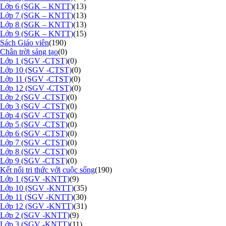
Lớp 6 (SGK – KNTT)
(13)
Lớp 7 (SGK – KNTT)
(13)
Lớp 8 (SGK – KNTT)
(13)
Lớp 9 (SGK – KNTT)
(15)
Sách Giáo viên
(190)
Chân trời sáng tạo
(0)
Lớp 1 (SGV -CTST)
(0)
Lớp 10 (SGV -CTST)
(0)
Lớp 11 (SGV -CTST)
(0)
Lớp 12 (SGV -CTST)
(0)
Lớp 2 (SGV -CTST)
(0)
Lớp 3 (SGV -CTST)
(0)
Lớp 4 (SGV -CTST)
(0)
Lớp 5 (SGV -CTST)
(0)
Lớp 6 (SGV -CTST)
(0)
Lớp 7 (SGV -CTST)
(0)
Lớp 8 (SGV -CTST)
(0)
Lớp 9 (SGV -CTST)
(0)
Kết nối tri thức với cuộc sống
(190)
Lớp 1 (SGV -KNTT)
(9)
Lớp 10 (SGV -KNTT)
(35)
Lớp 11 (SGV -KNTT)
(30)
Lớp 12 (SGV -KNTT)
(31)
Lớp 2 (SGV -KNTT)
(9)
Lớp 3 (SGV -KNTT)
(11)