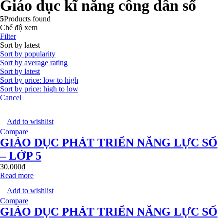
Giáo dục kĩ năng công dân số
5
Products found
Chế độ xem
Filter
Sort by latest
Sort by popularity
Sort by average rating
Sort by latest
Sort by price: low to high
Sort by price: high to low
Cancel
Add to wishlist
Compare
GIÁO DỤC PHÁT TRIỂN NĂNG LỰC SỐ
– LỚP 5
30.000
₫
Read more
Add to wishlist
Compare
GIÁO DỤC PHÁT TRIỂN NĂNG LỰC SỐ