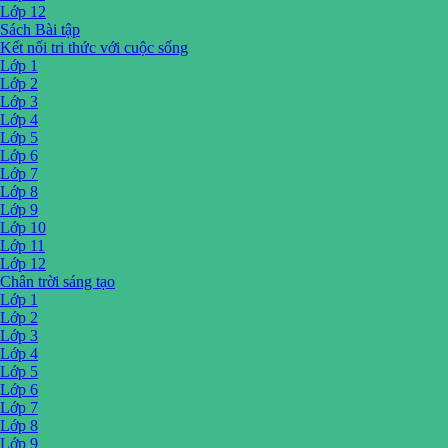
Lớp 12
Sách Bài tập
Kết nối tri thức với cuộc sống
Lớp 1
Lớp 2
Lớp 3
Lớp 4
Lớp 5
Lớp 6
Lớp 7
Lớp 8
Lớp 9
Lớp 10
Lớp 11
Lớp 12
Chân trời sáng tạo
Lớp 1
Lớp 2
Lớp 3
Lớp 4
Lớp 5
Lớp 6
Lớp 7
Lớp 8
Lớp 9