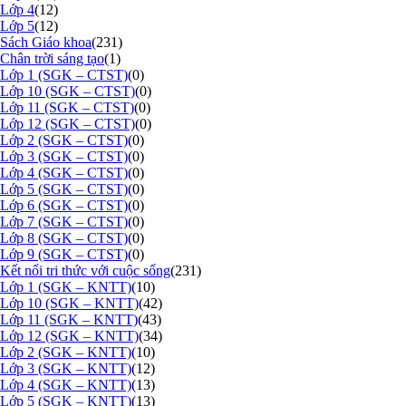
Lớp 4
(12)
Lớp 5
(12)
Sách Giáo khoa
(231)
Chân trời sáng tạo
(1)
Lớp 1 (SGK – CTST)
(0)
Lớp 10 (SGK – CTST)
(0)
Lớp 11 (SGK – CTST)
(0)
Lớp 12 (SGK – CTST)
(0)
Lớp 2 (SGK – CTST)
(0)
Lớp 3 (SGK – CTST)
(0)
Lớp 4 (SGK – CTST)
(0)
Lớp 5 (SGK – CTST)
(0)
Lớp 6 (SGK – CTST)
(0)
Lớp 7 (SGK – CTST)
(0)
Lớp 8 (SGK – CTST)
(0)
Lớp 9 (SGK – CTST)
(0)
Kết nối tri thức với cuộc sống
(231)
Lớp 1 (SGK – KNTT)
(10)
Lớp 10 (SGK – KNTT)
(42)
Lớp 11 (SGK – KNTT)
(43)
Lớp 12 (SGK – KNTT)
(34)
Lớp 2 (SGK – KNTT)
(10)
Lớp 3 (SGK – KNTT)
(12)
Lớp 4 (SGK – KNTT)
(13)
Lớp 5 (SGK – KNTT)
(13)