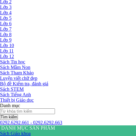
Lớp 2
Lớp 3
Lớp 4
Lớp 5
Lớp 6
Lớp 7
Lớp 8
Lớp 9
Lớp 10
Lớp 11
Lớp 12
Sách Tin học
Sách Mầm Non
Sách Tham Khảo
Luyện viết chữ đẹp
Bộ đề Kiểm tra, đánh giá
Sách STEM
Sách Tiếng Anh
Thiết bị Giáo dục
Danh mục
Tìm kiếm
0292.6292.661 - 0292.6292.663
DANH MỤC SẢN PHẨM
Sách Giáo khoa