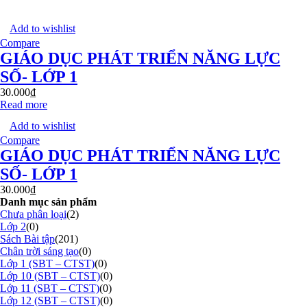
Add to wishlist
Compare
GIÁO DỤC PHÁT TRIỂN NĂNG LỰC
SỐ- LỚP 1
30.000
₫
Read more
Add to wishlist
Compare
GIÁO DỤC PHÁT TRIỂN NĂNG LỰC
SỐ- LỚP 1
30.000
₫
Danh mục sản phẩm
Chưa phân loại
(2)
Lớp 2
(0)
Sách Bài tập
(201)
Chân trời sáng tạo
(0)
Lớp 1 (SBT – CTST)
(0)
Lớp 10 (SBT – CTST)
(0)
Lớp 11 (SBT – CTST)
(0)
Lớp 12 (SBT – CTST)
(0)