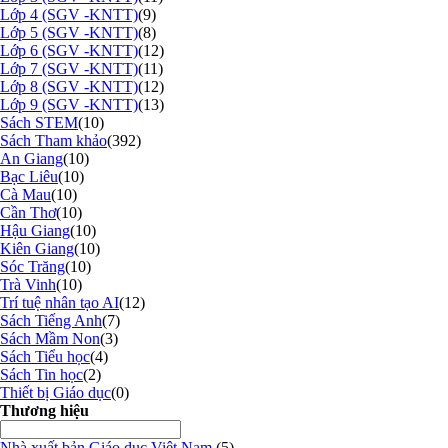
Lớp 4 (SGV -KNTT)
(9)
Lớp 5 (SGV -KNTT)
(8)
Lớp 6 (SGV -KNTT)
(12)
Lớp 7 (SGV -KNTT)
(11)
Lớp 8 (SGV -KNTT)
(12)
Lớp 9 (SGV -KNTT)
(13)
Sách STEM
(10)
Sách Tham khảo
(392)
An Giang
(10)
Bạc Liêu
(10)
Cà Mau
(10)
Cần Thơ
(10)
Hậu Giang
(10)
Kiên Giang
(10)
Sóc Trăng
(10)
Trà Vinh
(10)
Trí tuệ nhân tạo AI
(12)
Sách Tiếng Anh
(7)
Sách Mầm Non
(3)
Sách Tiểu học
(4)
Sách Tin học
(2)
Thiết bị Giáo dục
(0)
Thương hiệu
Nhà xuất bản Giáo dục Việt Nam
(5)