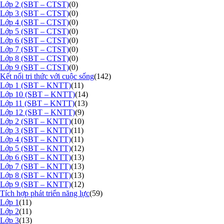
Lớp 2 (SBT – CTST)
(0)
Lớp 3 (SBT – CTST)
(0)
Lớp 4 (SBT – CTST)
(0)
Lớp 5 (SBT – CTST)
(0)
Lớp 6 (SBT – CTST)
(0)
Lớp 7 (SBT – CTST)
(0)
Lớp 8 (SBT – CTST)
(0)
Lớp 9 (SBT – CTST)
(0)
Kết nối tri thức với cuộc sống
(142)
Lớp 1 (SBT – KNTT)
(11)
Lớp 10 (SBT – KNTT)
(14)
Lớp 11 (SBT – KNTT)
(13)
Lớp 12 (SBT – KNTT)
(9)
Lớp 2 (SBT – KNTT)
(10)
Lớp 3 (SBT – KNTT)
(11)
Lớp 4 (SBT – KNTT)
(11)
Lớp 5 (SBT – KNTT)
(12)
Lớp 6 (SBT – KNTT)
(13)
Lớp 7 (SBT – KNTT)
(13)
Lớp 8 (SBT – KNTT)
(13)
Lớp 9 (SBT – KNTT)
(12)
Tích hợp phát triển năng lực
(59)
Lớp 1
(11)
Lớp 2
(11)
Lớp 3
(13)