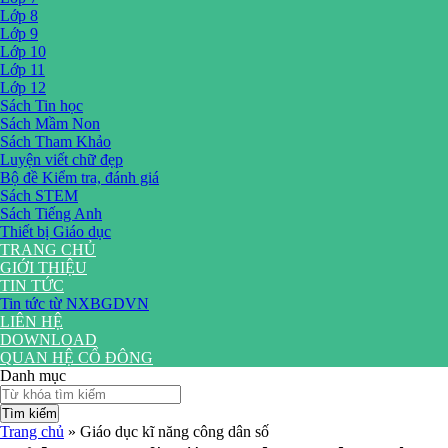
Lớp 8
Lớp 9
Lớp 10
Lớp 11
Lớp 12
Sách Tin học
Sách Mầm Non
Sách Tham Khảo
Luyện viết chữ đẹp
Bộ đề Kiểm tra, đánh giá
Sách STEM
Sách Tiếng Anh
Thiết bị Giáo dục
TRANG CHỦ
GIỚI THIỆU
TIN TỨC
Tin tức từ NXBGDVN
LIÊN HỆ
DOWNLOAD
QUAN HỆ CỔ ĐÔNG
Danh mục
Tìm kiếm
Trang chủ
»
Giáo dục kĩ năng công dân số