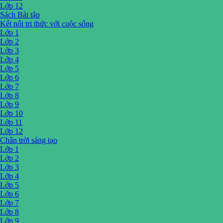
Lớp 12
Sách Bài tập
Kết nối tri thức với cuộc sống
Lớp 1
Lớp 2
Lớp 3
Lớp 4
Lớp 5
Lớp 6
Lớp 7
Lớp 8
Lớp 9
Lớp 10
Lớp 11
Lớp 12
Chân trời sáng tạo
Lớp 1
Lớp 2
Lớp 3
Lớp 4
Lớp 5
Lớp 6
Lớp 7
Lớp 8
Lớp 9