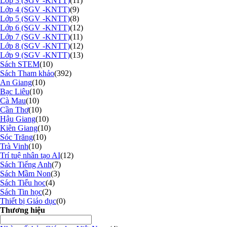
Lớp 3 (SGV -KNTT)
(11)
Lớp 4 (SGV -KNTT)
(9)
Lớp 5 (SGV -KNTT)
(8)
Lớp 6 (SGV -KNTT)
(12)
Lớp 7 (SGV -KNTT)
(11)
Lớp 8 (SGV -KNTT)
(12)
Lớp 9 (SGV -KNTT)
(13)
Sách STEM
(10)
Sách Tham khảo
(392)
An Giang
(10)
Bạc Liêu
(10)
Cà Mau
(10)
Cần Thơ
(10)
Hậu Giang
(10)
Kiên Giang
(10)
Sóc Trăng
(10)
Trà Vinh
(10)
Trí tuệ nhân tạo AI
(12)
Sách Tiếng Anh
(7)
Sách Mầm Non
(3)
Sách Tiểu học
(4)
Sách Tin học
(2)
Thiết bị Giáo dục
(0)
Thương hiệu