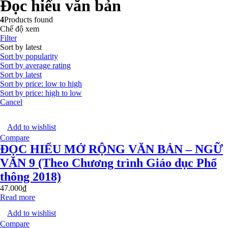
Đọc hiểu văn bản
4
Products found
Chế độ xem
Filter
Sort by latest
Sort by popularity
Sort by average rating
Sort by latest
Sort by price: low to high
Sort by price: high to low
Cancel
Add to wishlist
Compare
ĐỌC HIỂU MỞ RỘNG VĂN BẢN – NGỮ
VĂN 9 (Theo Chương trình Giáo dục Phổ
thông 2018)
47.000
₫
Read more
Add to wishlist
Compare