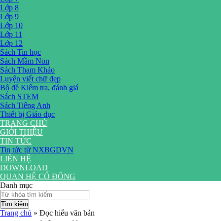
Lớp 8
Lớp 9
Lớp 10
Lớp 11
Lớp 12
Sách Tin học
Sách Mầm Non
Sách Tham Khảo
Luyện viết chữ đẹp
Bộ đề Kiểm tra, đánh giá
Sách STEM
Sách Tiếng Anh
Thiết bị Giáo dục
TRANG CHỦ
GIỚI THIỆU
TIN TỨC
Tin tức từ NXBGDVN
LIÊN HỆ
DOWNLOAD
QUAN HỆ CỔ ĐÔNG
Danh mục
Tìm kiếm
Trang chủ
»
Đọc hiểu văn bản