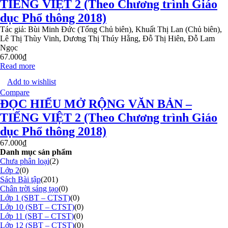
TIẾNG VIỆT 2 (Theo Chương trình Giáo
dục Phổ thông 2018)
Tác giả: Bùi Minh Đức (Tổng Chủ biên), Khuất Thị Lan (Chủ biên),
Lê Thị Thùy Vinh, Dương Thị Thúy Hằng, Đỗ Thị Hiên, Đỗ Lam
Ngọc
67.000
₫
Read more
Add to wishlist
Compare
ĐỌC HIỂU MỞ RỘNG VĂN BẢN –
TIẾNG VIỆT 2 (Theo Chương trình Giáo
dục Phổ thông 2018)
67.000
₫
Danh mục sản phẩm
Chưa phân loại
(2)
Lớp 2
(0)
Sách Bài tập
(201)
Chân trời sáng tạo
(0)
Lớp 1 (SBT – CTST)
(0)
Lớp 10 (SBT – CTST)
(0)
Lớp 11 (SBT – CTST)
(0)
Lớp 12 (SBT – CTST)
(0)