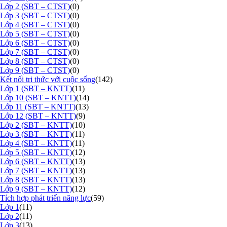
Lớp 2 (SBT – CTST)
(0)
Lớp 3 (SBT – CTST)
(0)
Lớp 4 (SBT – CTST)
(0)
Lớp 5 (SBT – CTST)
(0)
Lớp 6 (SBT – CTST)
(0)
Lớp 7 (SBT – CTST)
(0)
Lớp 8 (SBT – CTST)
(0)
Lớp 9 (SBT – CTST)
(0)
Kết nối tri thức với cuộc sống
(142)
Lớp 1 (SBT – KNTT)
(11)
Lớp 10 (SBT – KNTT)
(14)
Lớp 11 (SBT – KNTT)
(13)
Lớp 12 (SBT – KNTT)
(9)
Lớp 2 (SBT – KNTT)
(10)
Lớp 3 (SBT – KNTT)
(11)
Lớp 4 (SBT – KNTT)
(11)
Lớp 5 (SBT – KNTT)
(12)
Lớp 6 (SBT – KNTT)
(13)
Lớp 7 (SBT – KNTT)
(13)
Lớp 8 (SBT – KNTT)
(13)
Lớp 9 (SBT – KNTT)
(12)
Tích hợp phát triển năng lực
(59)
Lớp 1
(11)
Lớp 2
(11)
Lớp 3
(13)