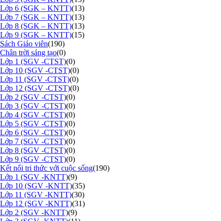
Lớp 6 (SGK – KNTT)
(13)
Lớp 7 (SGK – KNTT)
(13)
Lớp 8 (SGK – KNTT)
(13)
Lớp 9 (SGK – KNTT)
(15)
Sách Giáo viên
(190)
Chân trời sáng tạo
(0)
Lớp 1 (SGV -CTST)
(0)
Lớp 10 (SGV -CTST)
(0)
Lớp 11 (SGV -CTST)
(0)
Lớp 12 (SGV -CTST)
(0)
Lớp 2 (SGV -CTST)
(0)
Lớp 3 (SGV -CTST)
(0)
Lớp 4 (SGV -CTST)
(0)
Lớp 5 (SGV -CTST)
(0)
Lớp 6 (SGV -CTST)
(0)
Lớp 7 (SGV -CTST)
(0)
Lớp 8 (SGV -CTST)
(0)
Lớp 9 (SGV -CTST)
(0)
Kết nối tri thức với cuộc sống
(190)
Lớp 1 (SGV -KNTT)
(9)
Lớp 10 (SGV -KNTT)
(35)
Lớp 11 (SGV -KNTT)
(30)
Lớp 12 (SGV -KNTT)
(31)
Lớp 2 (SGV -KNTT)
(9)