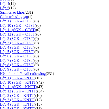
Lớp 4
(12)
Lớp 5
(12)
Sách Giáo khoa
(231)
Chân trời sáng tạo
(1)
Lớp 1 (SGK – CTST)
(0)
Lớp 10 (SGK – CTST)
(0)
Lớp 11 (SGK – CTST)
(0)
Lớp 12 (SGK – CTST)
(0)
Lớp 2 (SGK – CTST)
(0)
Lớp 3 (SGK – CTST)
(0)
Lớp 4 (SGK – CTST)
(0)
Lớp 5 (SGK – CTST)
(0)
Lớp 6 (SGK – CTST)
(0)
Lớp 7 (SGK – CTST)
(0)
Lớp 8 (SGK – CTST)
(0)
Lớp 9 (SGK – CTST)
(0)
Kết nối tri thức với cuộc sống
(231)
Lớp 1 (SGK – KNTT)
(10)
Lớp 10 (SGK – KNTT)
(42)
Lớp 11 (SGK – KNTT)
(43)
Lớp 12 (SGK – KNTT)
(34)
Lớp 2 (SGK – KNTT)
(10)
Lớp 3 (SGK – KNTT)
(12)
Lớp 4 (SGK – KNTT)
(13)
Lớp 5 (SGK – KNTT)
(13)