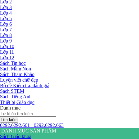
Lớp 2
Lớp 3
Lớp 4
Lớp 5
Lớp 6
Lớp 7
Lớp 8
Lớp 9
Lớp 10
Lớp 11
Lớp 12
Sách Tin học
Sách Mầm Non
Sách Tham Khảo
Luyện viết chữ đẹp
Bộ đề Kiểm tra, đánh giá
Sách STEM
Sách Tiếng Anh
Thiết bị Giáo dục
Danh mục
Tìm kiếm
0292.6292.661 - 0292.6292.663
DANH MỤC SẢN PHẨM
Sách Giáo khoa