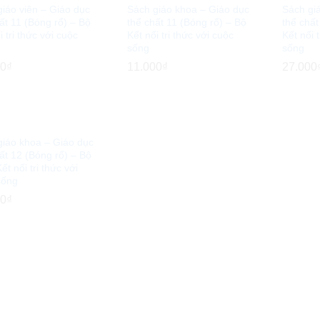
iáo viên – Giáo dục
Sách giáo khoa – Giáo dục
Sách gi
ất 11 (Bóng rổ) – Bộ
thể chất 11 (Bóng rổ) – Bộ
thể chất
i tri thức với cuộc
Kết nối tri thức với cuộc
Kết nối 
sống
sống
00
00
₫
₫
11.000
11.000
₫
₫
27.000
27.000
giáo khoa – Giáo dục
ất 12 (Bóng rổ) – Bộ
ết nối tri thức với
sống
00
00
₫
₫