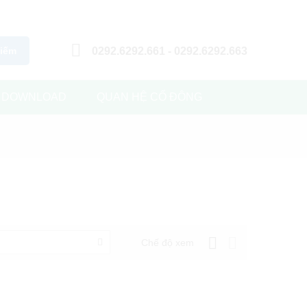
0292.6292.661 - 0292.6292.663
kiếm
DOWNLOAD
QUAN HỆ CỔ ĐÔNG
Chế độ xem