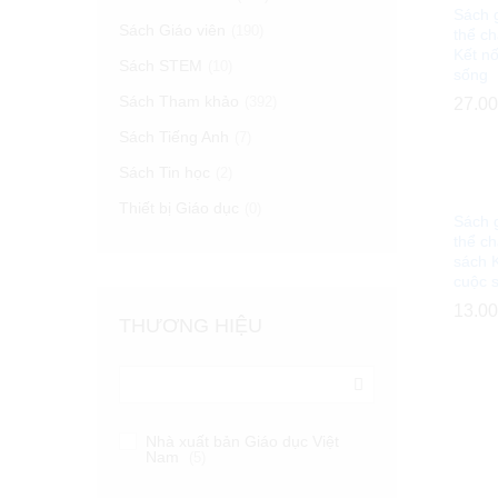
Sách g
Sách Giáo viên
(190)
thể ch
Kết nố
Sách STEM
(10)
sống
Sách Tham khảo
(392)
27.0
27.0
Sách Tiếng Anh
(7)
Sách Tin học
(2)
Thiết bị Giáo dục
(0)
Sách 
thể ch
sách K
cuộc 
13.0
13.0
THƯƠNG HIỆU
Nhà xuất bản Giáo dục Việt
Nam
(5)