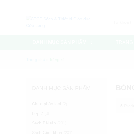
Danh mục
DANH MỤC SẢN PHẨM
TRANG
Trang chủ
»
bóng rổ
BÓN
DANH MỤC SẢN PHẨM
Chưa phân loại
(2)
5
Prod
Lớp 2
(0)
Sách Bài tập
(201)
Sách Giáo khoa
(231)