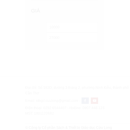
GIÁ
Min
Max
price
price
Địa chỉ: Số 162D, đường 3 tháng 2, phường Ninh Kiều, thành phố
Cần Thơ
Email: stbgd.cuulong@gmail.com -
Điện thoại: 0292.6544407 - Hotline: 0907.448.123
MST: 1801122682
© Công ty Cổ phần Sách & Thiết bị Giáo dục Cửu Long