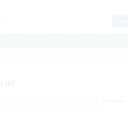
Tìm 
 CHỦ
GIỚI THIỆU
TIN TỨC
LIÊN HỆ
G RỔ
Sort by latest
ucts found