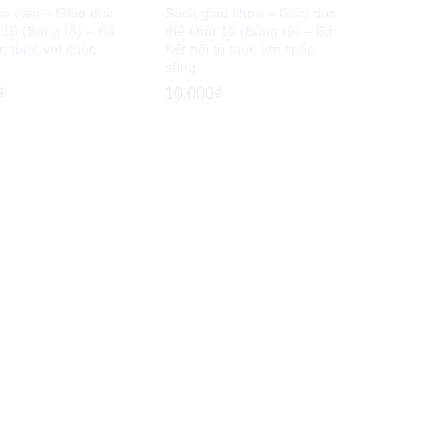
áo viên – Giáo dục
Sách giáo khoa – Giáo dục
 10 (Bóng rổ) – Bộ
thể chất 10 (Bóng rổ) – Bộ
tri thức với cuộc
Kết nối tri thức với cuộc
sống
₫
₫
10.000
10.000
₫
₫