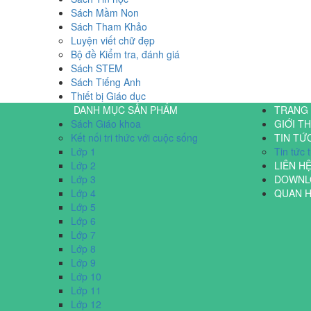
Sách Mầm Non
Sách Tham Khảo
Luyện viết chữ đẹp
Bộ đề Kiểm tra, đánh giá
Sách STEM
Sách Tiếng Anh
Thiết bị Giáo dục
DANH MỤC SẢN PHẨM
TRANG
Sách Giáo khoa
GIỚI TH
Kết nối tri thức với cuộc sống
TIN TỨ
Lớp 1
Tin tức
Lớp 2
LIÊN H
Lớp 3
DOWNL
Lớp 4
QUAN 
Lớp 5
Lớp 6
Lớp 7
Lớp 8
Lớp 9
Lớp 10
Lớp 11
Lớp 12