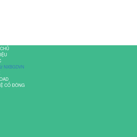
 CHỦ
IỆU
C
 từ NXBGDVN
Ệ
OAD
HỆ CỔ ĐÔNG