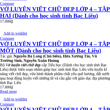
Compare
VỞ LUYỆN VIẾT CHỮ ĐẸP LỚP 4 – TẬP
HAI (Dành cho học sinh tỉnh Bạc Liêu)
17.000
₫
Add to wishlist
Compare
VỞ LUYỆN VIẾT CHỮ ĐẸP LỚP 4 – TẬP
MỘT (Dành cho học sinh tỉnh Bạc Liêu)
Tác giả:
Nguyễn Bá Long (Chủ biên), Hứa Xướng Tín, Vũ
Trường Sinh, Nguyễn Xuân Hoàng
Bộ
V
ở luyện viết chữ đẹp
cấp Tiểu học (Dành cho học sinh tỉnh Bạc
Liêu) được biên soạn nhằm giúp học sinh tỉnh Bạc Liêu vừa luyện kĩ
năng viết chữ đẹp, vừa hình thành phẩm chất yêu quê hương, đất nước
qua hoạt động luyện viết những từ và câu gắn với giáo dục địa phương
tỉnh Bạc Liêu
17.000
₫
Read more
Add to wishlist
Compare
VỞ LUYỆN VIẾT CHỮ ĐẸP LỚP 4 – TẬP