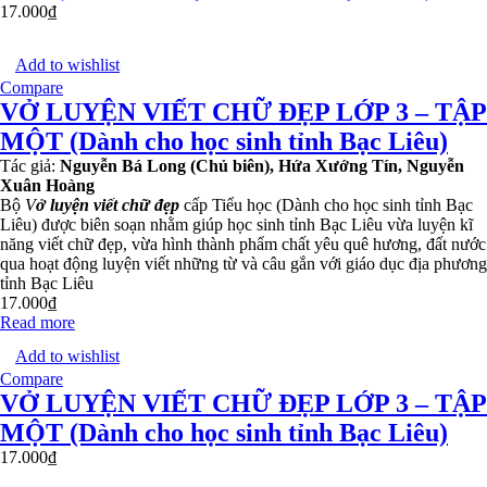
17.000
₫
Add to wishlist
Compare
VỞ LUYỆN VIẾT CHỮ ĐẸP LỚP 3 – TẬP
MỘT (Dành cho học sinh tỉnh Bạc Liêu)
Tác giả:
Nguyễn Bá Long (Chủ biên), Hứa Xướng Tín, Nguyễn
Xuân Hoàng
Bộ
V
ở luyện viết chữ đẹp
cấp Tiểu học (Dành cho học sinh tỉnh Bạc
Liêu) được biên soạn nhằm giúp học sinh tỉnh Bạc Liêu vừa luyện kĩ
năng viết chữ đẹp, vừa hình thành phẩm chất yêu quê hương, đất nước
qua hoạt động luyện viết những từ và câu gắn với giáo dục địa phương
tỉnh Bạc Liêu
17.000
₫
Read more
Add to wishlist
Compare
VỞ LUYỆN VIẾT CHỮ ĐẸP LỚP 3 – TẬP
MỘT (Dành cho học sinh tỉnh Bạc Liêu)
17.000
₫