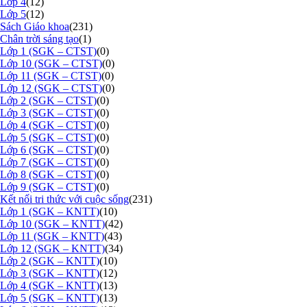
Lớp 4
(12)
Lớp 5
(12)
Sách Giáo khoa
(231)
Chân trời sáng tạo
(1)
Lớp 1 (SGK – CTST)
(0)
Lớp 10 (SGK – CTST)
(0)
Lớp 11 (SGK – CTST)
(0)
Lớp 12 (SGK – CTST)
(0)
Lớp 2 (SGK – CTST)
(0)
Lớp 3 (SGK – CTST)
(0)
Lớp 4 (SGK – CTST)
(0)
Lớp 5 (SGK – CTST)
(0)
Lớp 6 (SGK – CTST)
(0)
Lớp 7 (SGK – CTST)
(0)
Lớp 8 (SGK – CTST)
(0)
Lớp 9 (SGK – CTST)
(0)
Kết nối tri thức với cuộc sống
(231)
Lớp 1 (SGK – KNTT)
(10)
Lớp 10 (SGK – KNTT)
(42)
Lớp 11 (SGK – KNTT)
(43)
Lớp 12 (SGK – KNTT)
(34)
Lớp 2 (SGK – KNTT)
(10)
Lớp 3 (SGK – KNTT)
(12)
Lớp 4 (SGK – KNTT)
(13)
Lớp 5 (SGK – KNTT)
(13)