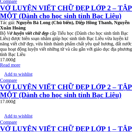
Compare
VỞ LUYỆN VIẾT CHỮ ĐẸP LỚP 2 – TẬP
MỘT (Dành cho học sinh tỉnh Bạc Liêu)
Tác giả:
Nguyễn Bá Long (Chủ biên), Diệp Hồng Thanh, Nguyễn
Xuân Hoàng
Bộ
V
ở luyện viết chữ đẹp
cấp Tiểu học (Dành cho học sinh tỉnh Bạc
Liêu) được biên soạn nhằm giúp học sinh tỉnh Bạc Liêu vừa luyện kĩ
năng viết chữ đẹp, vừa hình thành phẩm chất yêu quê hương, đất nước
qua hoạt động luyện viết những từ và câu gắn với giáo dục địa phương
tỉnh Bạc Liêu
17.000
₫
Read more
Add to wishlist
Compare
VỞ LUYỆN VIẾT CHỮ ĐẸP LỚP 2 – TẬP
MỘT (Dành cho học sinh tỉnh Bạc Liêu)
17.000
₫
Add to wishlist
Compare
VỞ LUYỆN VIẾT CHỮ ĐẸP LỚP 1 – TẬP