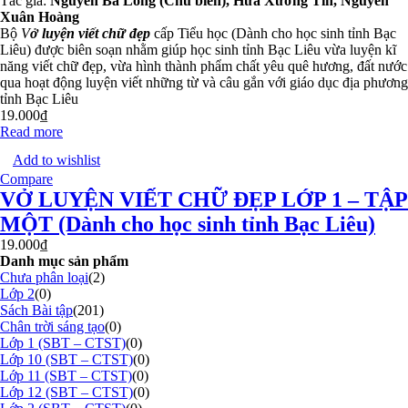
Tác giả:
Nguyễn Bá Long (Chủ biên), Hứa Xướng Tín, Nguyễn
Xuân Hoàng
Bộ
V
ở luyện
viết chữ đẹp
cấp Tiểu học (Dành cho học sinh tỉnh Bạc
Liêu) được biên soạn nhằm giúp học sinh tỉnh Bạc Liêu vừa luyện kĩ
năng viết chữ đẹp, vừa hình thành phẩm chất yêu quê hương, đất nước
qua hoạt động luyện viết những từ và câu gắn với giáo dục địa phương
tỉnh Bạc Liêu
19.000
₫
Read more
Add to wishlist
Compare
VỞ LUYỆN VIẾT CHỮ ĐẸP LỚP 1 – TẬP
MỘT (Dành cho học sinh tỉnh Bạc Liêu)
19.000
₫
Danh mục sản phẩm
Chưa phân loại
(2)
Lớp 2
(0)
Sách Bài tập
(201)
Chân trời sáng tạo
(0)
Lớp 1 (SBT – CTST)
(0)
Lớp 10 (SBT – CTST)
(0)
Lớp 11 (SBT – CTST)
(0)
Lớp 12 (SBT – CTST)
(0)