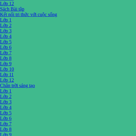
Lớp 12
Sách Bài tập
Kết nối tri thức với cuộc sống
Lớp 1
Lớp 2
Lớp 3
Lớp 4
Lớp 5
Lớp 6
Lớp 7
Lớp 8
Lớp 9
Lớp 10
Lớp 11
Lớp 12
Chân trời sáng tạo
Lớp 1
Lớp 2
Lớp 3
Lớp 4
Lớp 5
Lớp 6
Lớp 7
Lớp 8
Lớp 9