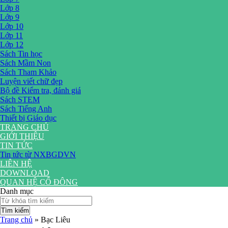
Lớp 8
Lớp 9
Lớp 10
Lớp 11
Lớp 12
Sách Tin học
Sách Mầm Non
Sách Tham Khảo
Luyện viết chữ đẹp
Bộ đề Kiểm tra, đánh giá
Sách STEM
Sách Tiếng Anh
Thiết bị Giáo dục
TRANG CHỦ
GIỚI THIỆU
TIN TỨC
Tin tức từ NXBGDVN
LIÊN HỆ
DOWNLOAD
QUAN HỆ CỔ ĐÔNG
Danh mục
Tìm kiếm
Trang chủ
»
Bạc Liêu