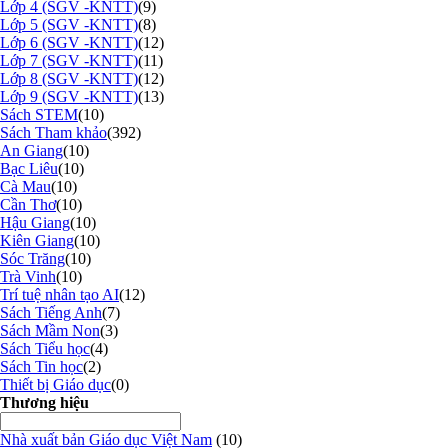
Lớp 4 (SGV -KNTT)
(9)
Lớp 5 (SGV -KNTT)
(8)
Lớp 6 (SGV -KNTT)
(12)
Lớp 7 (SGV -KNTT)
(11)
Lớp 8 (SGV -KNTT)
(12)
Lớp 9 (SGV -KNTT)
(13)
Sách STEM
(10)
Sách Tham khảo
(392)
An Giang
(10)
Bạc Liêu
(10)
Cà Mau
(10)
Cần Thơ
(10)
Hậu Giang
(10)
Kiên Giang
(10)
Sóc Trăng
(10)
Trà Vinh
(10)
Trí tuệ nhân tạo AI
(12)
Sách Tiếng Anh
(7)
Sách Mầm Non
(3)
Sách Tiểu học
(4)
Sách Tin học
(2)
Thiết bị Giáo dục
(0)
Thương hiệu
Nhà xuất bản Giáo dục Việt Nam
(10)