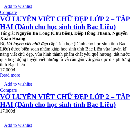
Add to wishlist
Compare
VỞ LUYỆN VIẾT CHỮ ĐẸP LỚP 2 – TẬP
HAI (Dành cho học sinh tỉnh Bạc Liêu)
Tác giả:
Nguyễn Bá Long (Chủ biên), Diệp Hồng Thanh, Nguyễn
Xuân Hoàng
Bộ
V
ở luyện viết chữ đẹp
cấp Tiểu học (Dành cho học sinh tỉnh Bạc
Liêu) được biên soạn nhằm giúp học sinh tỉnh Bạc Liêu vừa luyện kĩ
năng viết chữ đẹp, vừa hình thành phẩm chất yêu quê hương, đất nước
qua hoạt động luyện viết những từ và câu gắn với giáo dục địa phương
tỉnh Bạc Liêu
17.000
₫
Read more
Add to wishlist
Compare
VỞ LUYỆN VIẾT CHỮ ĐẸP LỚP 2 – TẬP
HAI (Dành cho học sinh tỉnh Bạc Liêu)
17.000
₫
Add to wishlist