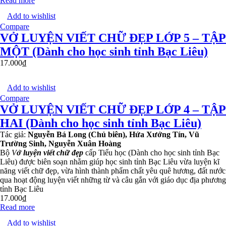
Read more
Add to wishlist
Compare
VỞ LUYỆN VIẾT CHỮ ĐẸP LỚP 5 – TẬP
MỘT (Dành cho học sinh tỉnh Bạc Liêu)
17.000
₫
Add to wishlist
Compare
VỞ LUYỆN VIẾT CHỮ ĐẸP LỚP 4 – TẬP
HAI (Dành cho học sinh tỉnh Bạc Liêu)
Tác giả:
Nguyễn Bá Long (Chủ biên), Hứa Xướng Tín, Vũ
Trường Sinh, Nguyễn Xuân Hoàng
Bộ
V
ở luyện viết chữ đẹp
cấp Tiểu học (Dành cho học sinh tỉnh Bạc
Liêu) được biên soạn nhằm giúp học sinh tỉnh Bạc Liêu vừa luyện kĩ
năng viết chữ đẹp, vừa hình thành phẩm chất yêu quê hương, đất nước
qua hoạt động luyện viết những từ và câu gắn với giáo dục địa phương
tỉnh Bạc Liêu
17.000
₫
Read more
Add to wishlist