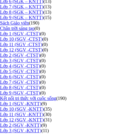
Lớp 6 (SGK – KNTT)
(13)
Lớp 7 (SGK – KNTT)
(13)
Lớp 8 (SGK – KNTT)
(13)
Lớp 9 (SGK – KNTT)
(15)
Sách Giáo viên
(190)
Chân trời sáng tạo
(0)
Lớp 1 (SGV -CTST)
(0)
Lớp 10 (SGV -CTST)
(0)
Lớp 11 (SGV -CTST)
(0)
Lớp 12 (SGV -CTST)
(0)
Lớp 2 (SGV -CTST)
(0)
Lớp 3 (SGV -CTST)
(0)
Lớp 4 (SGV -CTST)
(0)
Lớp 5 (SGV -CTST)
(0)
Lớp 6 (SGV -CTST)
(0)
Lớp 7 (SGV -CTST)
(0)
Lớp 8 (SGV -CTST)
(0)
Lớp 9 (SGV -CTST)
(0)
Kết nối tri thức với cuộc sống
(190)
Lớp 1 (SGV -KNTT)
(9)
Lớp 10 (SGV -KNTT)
(35)
Lớp 11 (SGV -KNTT)
(30)
Lớp 12 (SGV -KNTT)
(31)
Lớp 2 (SGV -KNTT)
(9)
Lớp 3 (SGV -KNTT)
(11)