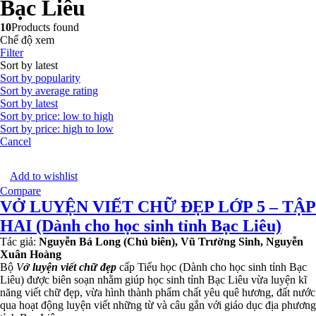
Bạc Liêu
10
Products found
Chế độ xem
Filter
Sort by latest
Sort by popularity
Sort by average rating
Sort by latest
Sort by price: low to high
Sort by price: high to low
Cancel
Add to wishlist
Compare
VỞ LUYỆN VIẾT CHỮ ĐẸP LỚP 5 – TẬP
HAI (Dành cho học sinh tỉnh Bạc Liêu)
Tác giả:
Nguyễn Bá Long (Chủ biên), Vũ Trường Sinh, Nguyễn
Xuân Hoàng
Bộ
V
ở luyện viết chữ đẹp
cấp Tiểu học (Dành cho học sinh tỉnh Bạc
Liêu) được biên soạn nhằm giúp học sinh tỉnh Bạc Liêu vừa luyện kĩ
năng viết chữ đẹp, vừa hình thành phẩm chất yêu quê hương, đất nước
qua hoạt động luyện viết những từ và câu gắn với giáo dục địa phương