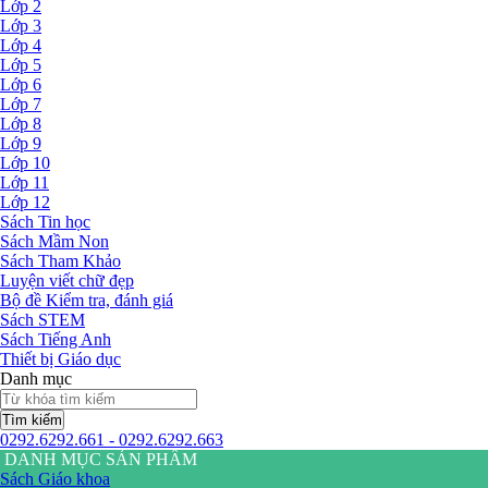
Lớp 2
Lớp 3
Lớp 4
Lớp 5
Lớp 6
Lớp 7
Lớp 8
Lớp 9
Lớp 10
Lớp 11
Lớp 12
Sách Tin học
Sách Mầm Non
Sách Tham Khảo
Luyện viết chữ đẹp
Bộ đề Kiểm tra, đánh giá
Sách STEM
Sách Tiếng Anh
Thiết bị Giáo dục
Danh mục
Tìm kiếm
0292.6292.661 - 0292.6292.663
DANH MỤC SẢN PHẨM
Sách Giáo khoa