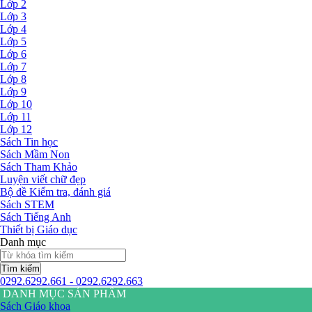
Lớp 2
Lớp 3
Lớp 4
Lớp 5
Lớp 6
Lớp 7
Lớp 8
Lớp 9
Lớp 10
Lớp 11
Lớp 12
Sách Tin học
Sách Mầm Non
Sách Tham Khảo
Luyện viết chữ đẹp
Bộ đề Kiểm tra, đánh giá
Sách STEM
Sách Tiếng Anh
Thiết bị Giáo dục
Danh mục
Tìm kiếm
0292.6292.661 - 0292.6292.663
DANH MỤC SẢN PHẨM
Sách Giáo khoa