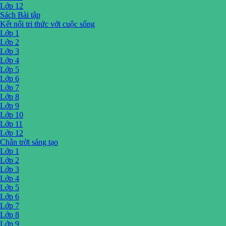
Lớp 12
Sách Bài tập
Kết nối tri thức với cuộc sống
Lớp 1
Lớp 2
Lớp 3
Lớp 4
Lớp 5
Lớp 6
Lớp 7
Lớp 8
Lớp 9
Lớp 10
Lớp 11
Lớp 12
Chân trời sáng tạo
Lớp 1
Lớp 2
Lớp 3
Lớp 4
Lớp 5
Lớp 6
Lớp 7
Lớp 8
Lớp 9