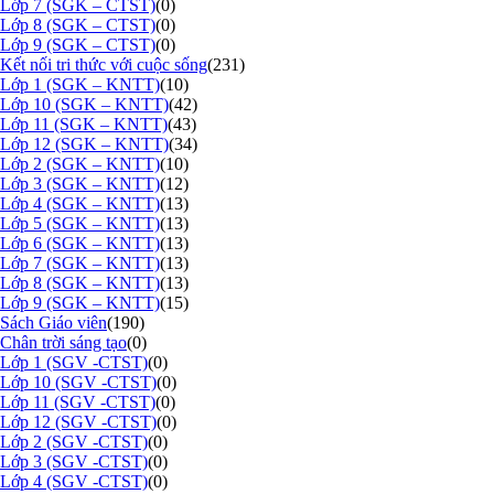
Lớp 7 (SGK – CTST)
(0)
Lớp 8 (SGK – CTST)
(0)
Lớp 9 (SGK – CTST)
(0)
Kết nối tri thức với cuộc sống
(231)
Lớp 1 (SGK – KNTT)
(10)
Lớp 10 (SGK – KNTT)
(42)
Lớp 11 (SGK – KNTT)
(43)
Lớp 12 (SGK – KNTT)
(34)
Lớp 2 (SGK – KNTT)
(10)
Lớp 3 (SGK – KNTT)
(12)
Lớp 4 (SGK – KNTT)
(13)
Lớp 5 (SGK – KNTT)
(13)
Lớp 6 (SGK – KNTT)
(13)
Lớp 7 (SGK – KNTT)
(13)
Lớp 8 (SGK – KNTT)
(13)
Lớp 9 (SGK – KNTT)
(15)
Sách Giáo viên
(190)
Chân trời sáng tạo
(0)
Lớp 1 (SGV -CTST)
(0)
Lớp 10 (SGV -CTST)
(0)
Lớp 11 (SGV -CTST)
(0)
Lớp 12 (SGV -CTST)
(0)
Lớp 2 (SGV -CTST)
(0)
Lớp 3 (SGV -CTST)
(0)
Lớp 4 (SGV -CTST)
(0)