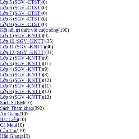
Lớp 5 (SGV -CTST)
(0)
Lớp 6 (SGV -CTST)
(0)
Lớp 7 (SGV -CTST)
(0)
Lớp 8 (SGV -CTST)
(0)
Lớp 9 (SGV -CTST)
(0)
Kết nối tri thức với cuộc sống
(190)
Lớp 1 (SGV -KNTT)
(9)
Lớp 10 (SGV -KNTT)
(35)
Lớp 11 (SGV -KNTT)
(30)
Lớp 12 (SGV -KNTT)
(31)
Lớp 2 (SGV -KNTT)
(9)
Lớp 3 (SGV -KNTT)
(11)
Lớp 4 (SGV -KNTT)
(9)
Lớp 5 (SGV -KNTT)
(8)
Lớp 6 (SGV -KNTT)
(12)
Lớp 7 (SGV -KNTT)
(11)
Lớp 8 (SGV -KNTT)
(12)
Lớp 9 (SGV -KNTT)
(13)
Sách STEM
(10)
Sách Tham khảo
(392)
An Giang
(10)
Bạc Liêu
(10)
Cà Mau
(10)
Cần Thơ
(10)
Hậu Giang
(10)