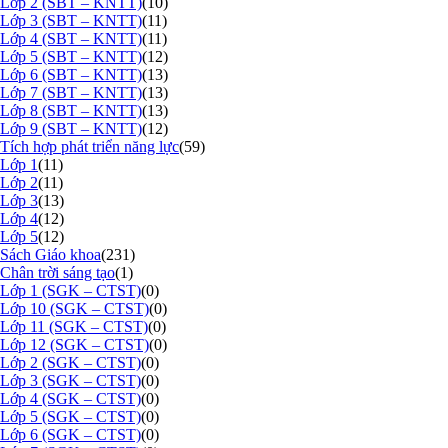
Lớp 2 (SBT – KNTT)
(10)
Lớp 3 (SBT – KNTT)
(11)
Lớp 4 (SBT – KNTT)
(11)
Lớp 5 (SBT – KNTT)
(12)
Lớp 6 (SBT – KNTT)
(13)
Lớp 7 (SBT – KNTT)
(13)
Lớp 8 (SBT – KNTT)
(13)
Lớp 9 (SBT – KNTT)
(12)
Tích hợp phát triển năng lực
(59)
Lớp 1
(11)
Lớp 2
(11)
Lớp 3
(13)
Lớp 4
(12)
Lớp 5
(12)
Sách Giáo khoa
(231)
Chân trời sáng tạo
(1)
Lớp 1 (SGK – CTST)
(0)
Lớp 10 (SGK – CTST)
(0)
Lớp 11 (SGK – CTST)
(0)
Lớp 12 (SGK – CTST)
(0)
Lớp 2 (SGK – CTST)
(0)
Lớp 3 (SGK – CTST)
(0)
Lớp 4 (SGK – CTST)
(0)
Lớp 5 (SGK – CTST)
(0)
Lớp 6 (SGK – CTST)
(0)