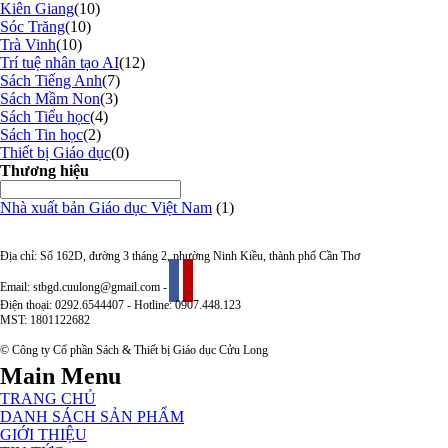
Kiên Giang
(10)
Sóc Trăng
(10)
Trà Vinh
(10)
Trí tuệ nhân tạo AI
(12)
Sách Tiếng Anh
(7)
Sách Mầm Non
(3)
Sách Tiểu học
(4)
Sách Tin học
(2)
Thiết bị Giáo dục
(0)
Thương hiệu
Nhà xuất bản Giáo dục Việt Nam
(1)
Địa chỉ: Số 162D, đường 3 tháng 2, phường Ninh Kiều, thành phố Cần Thơ
Email: stbgd.cuulong@gmail.com -
Điện thoại: 0292.6544407 - Hotline: 0907.448.123
MST: 1801122682
© Công ty Cổ phần Sách & Thiết bị Giáo dục Cửu Long
Main Menu
TRANG CHỦ
DANH SÁCH SẢN PHẨM
GIỚI THIỆU