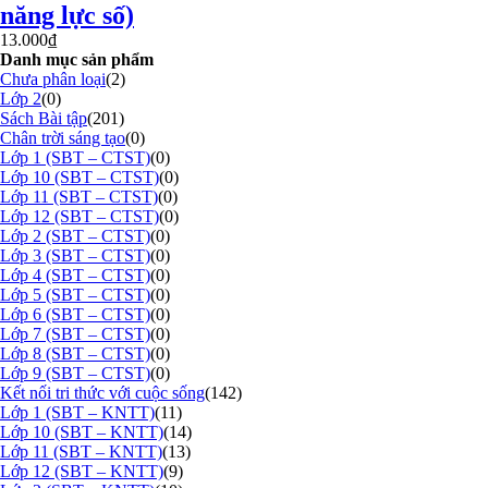
năng lực số)
13.000
₫
Danh mục sản phẩm
Chưa phân loại
(2)
Lớp 2
(0)
Sách Bài tập
(201)
Chân trời sáng tạo
(0)
Lớp 1 (SBT – CTST)
(0)
Lớp 10 (SBT – CTST)
(0)
Lớp 11 (SBT – CTST)
(0)
Lớp 12 (SBT – CTST)
(0)
Lớp 2 (SBT – CTST)
(0)
Lớp 3 (SBT – CTST)
(0)
Lớp 4 (SBT – CTST)
(0)
Lớp 5 (SBT – CTST)
(0)
Lớp 6 (SBT – CTST)
(0)
Lớp 7 (SBT – CTST)
(0)
Lớp 8 (SBT – CTST)
(0)
Lớp 9 (SBT – CTST)
(0)
Kết nối tri thức với cuộc sống
(142)
Lớp 1 (SBT – KNTT)
(11)
Lớp 10 (SBT – KNTT)
(14)
Lớp 11 (SBT – KNTT)
(13)
Lớp 12 (SBT – KNTT)
(9)