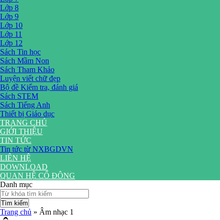
Lớp 8
Lớp 9
Lớp 10
Lớp 11
Lớp 12
Sách Tin học
Sách Mầm Non
Sách Tham Khảo
Luyện viết chữ đẹp
Bộ đề Kiểm tra, đánh giá
Sách STEM
Sách Tiếng Anh
Thiết bị Giáo dục
TRANG CHỦ
GIỚI THIỆU
TIN TỨC
Tin tức từ NXBGDVN
LIÊN HỆ
DOWNLOAD
QUAN HỆ CỔ ĐÔNG
Danh mục
Tìm kiếm
Trang chủ
»
Âm nhạc 1