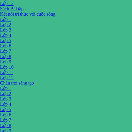
Lớp 12
Sách Bài tập
Kết nối tri thức với cuộc sống
Lớp 1
Lớp 2
Lớp 3
Lớp 4
Lớp 5
Lớp 6
Lớp 7
Lớp 8
Lớp 9
Lớp 10
Lớp 11
Lớp 12
Chân trời sáng tạo
Lớp 1
Lớp 2
Lớp 3
Lớp 4
Lớp 5
Lớp 6
Lớp 7
Lớp 8
Lớp 9