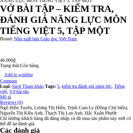
NĂNG LỰC MÔN TIẾNG VIỆT 5, TẬP MỘT
VỞ BÀI TẬP – KIỂM TRA,
ĐÁNH GIÁ NĂNG LỰC MÔN
TIẾNG VIỆT 5, TẬP MỘT
Brand:
Nhà xuất bản Giáo dục Việt Nam
46.000
₫
Trạng thái:
Còn hàng
Add to wishlist
Compare
Loại:
Sách Tham khảo
Tags:
5
,
kiểm tra đánh giá năng lực
,
Tiếng
việt
,
Vở bài tập
Mô tả
Reviews (0)
Ngô Hiền Tuyên, Lương Thị Hiền, Trịnh Cam Ly (Đồng Chủ biên),
Nguyễn Thị Kiều Anh, Thạch Thị Lan Anh, Hắc Xuân Phước
Chỉ những khách hàng đã đăng nhập và đã mua sản phẩm này mới có
thể để lại đánh giá.
Các đánh giá