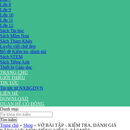
Lớp 8
Lớp 9
Lớp 10
Lớp 11
Lớp 12
Sách Tin học
Sách Mầm Non
Sách Tham Khảo
Luyện viết chữ đẹp
Bộ đề Kiểm tra, đánh giá
Sách STEM
Sách Tiếng Anh
Thiết bị Giáo dục
TRANG CHỦ
GIỚI THIỆU
TIN TỨC
Tin tức từ NXBGDVN
LIÊN HỆ
DOWNLOAD
QUAN HỆ CỔ ĐÔNG
Danh mục
Tìm kiếm
Trang chủ
»
Shop
»
VỞ BÀI TẬP – KIỂM TRA, ĐÁNH GIÁ