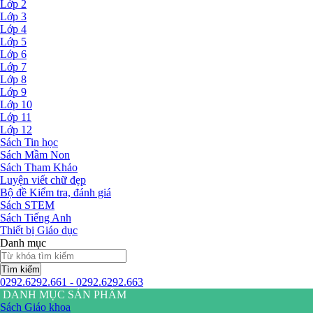
Lớp 2
Lớp 3
Lớp 4
Lớp 5
Lớp 6
Lớp 7
Lớp 8
Lớp 9
Lớp 10
Lớp 11
Lớp 12
Sách Tin học
Sách Mầm Non
Sách Tham Khảo
Luyện viết chữ đẹp
Bộ đề Kiểm tra, đánh giá
Sách STEM
Sách Tiếng Anh
Thiết bị Giáo dục
Danh mục
Tìm kiếm
0292.6292.661 - 0292.6292.663
DANH MỤC SẢN PHẨM
Sách Giáo khoa