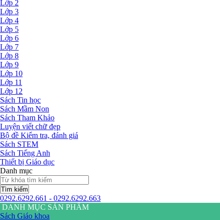
Lớp 2
Lớp 3
Lớp 4
Lớp 5
Lớp 6
Lớp 7
Lớp 8
Lớp 9
Lớp 10
Lớp 11
Lớp 12
Sách Tin học
Sách Mầm Non
Sách Tham Khảo
Luyện viết chữ đẹp
Bộ đề Kiểm tra, đánh giá
Sách STEM
Sách Tiếng Anh
Thiết bị Giáo dục
Danh mục
Tìm kiếm
0292.6292.661 - 0292.6292.663
DANH MỤC SẢN PHẨM
Sách Giáo khoa