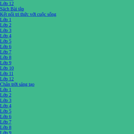
Lớp 12
Sách Bài tập
Kết nối tri thức với cuộc sống
Lớp 1
Lớp 2
Lớp 3
Lớp 4
Lớp 5
Lớp 6
Lớp 7
Lớp 8
Lớp 9
Lớp 10
Lớp 11
Lớp 12
Chân trời sáng tạo
Lớp 1
Lớp 2
Lớp 3
Lớp 4
Lớp 5
Lớp 6
Lớp 7
Lớp 8
Lớp 9