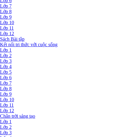
Lớp 6
Lớp 7
Lớp 8
Lớp 9
Lớp 10
Lớp 11
Lớp 12
Sách Bài tập
Kết nối tri thức với cuộc sống
Lớp 1
Lớp 2
Lớp 3
Lớp 4
Lớp 5
Lớp 6
Lớp 7
Lớp 8
Lớp 9
Lớp 10
Lớp 11
Lớp 12
Chân trời sáng tạo
Lớp 1
Lớp 2
Lớp 3