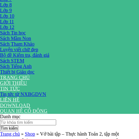
Lớp 8
Lớp 9
Lớp 10
Lớp 11
Lớp 12
Sách Tin học
Sách Mầm Non
Sách Tham Khảo
Luyện viết chữ đẹp
Bộ đề Kiểm tra, đánh giá
Sách STEM
Sách Tiếng Anh
Thiết bị Giáo dục
TRANG CHỦ
GIỚI THIỆU
TIN TỨC
Tin tức từ NXBGDVN
LIÊN HỆ
DOWNLOAD
QUAN HỆ CỔ ĐÔNG
Danh mục
Tìm kiếm
Trang chủ
»
Shop
»
Vở bài tập – Thực hành Toán 2, tập một