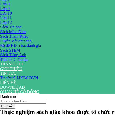
Lớp 8
Lớp 9
Lớp 10
Lớp 11
Lớp 12
Sách Tin học
Sách Mầm Non
Sách Tham Khảo
Luyện viết chữ đẹp
Bộ đề Kiểm tra, đánh giá
Sách STEM
Sách Tiếng Anh
Thiết bị Giáo dục
TRANG CHỦ
GIỚI THIỆU
TIN TỨC
Tin tức từ NXBGDVN
LIÊN HỆ
DOWNLOAD
QUAN HỆ CỔ ĐÔNG
Danh mục
Tìm kiếm
Thực nghiệm sách giáo khoa được tổ chức r