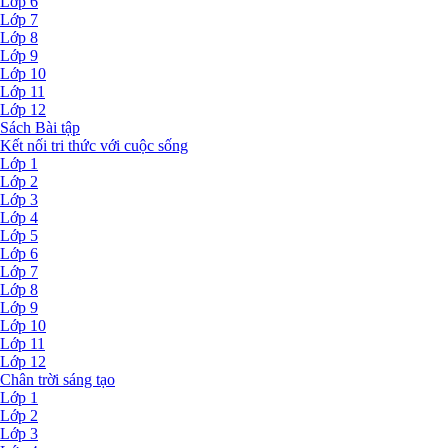
Lớp 6
Lớp 7
Lớp 8
Lớp 9
Lớp 10
Lớp 11
Lớp 12
Sách Bài tập
Kết nối tri thức với cuộc sống
Lớp 1
Lớp 2
Lớp 3
Lớp 4
Lớp 5
Lớp 6
Lớp 7
Lớp 8
Lớp 9
Lớp 10
Lớp 11
Lớp 12
Chân trời sáng tạo
Lớp 1
Lớp 2
Lớp 3