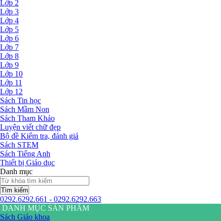
Lớp 2
Lớp 3
Lớp 4
Lớp 5
Lớp 6
Lớp 7
Lớp 8
Lớp 9
Lớp 10
Lớp 11
Lớp 12
Sách Tin học
Sách Mầm Non
Sách Tham Khảo
Luyện viết chữ đẹp
Bộ đề Kiểm tra, đánh giá
Sách STEM
Sách Tiếng Anh
Thiết bị Giáo dục
Danh mục
Tìm kiếm
0292.6292.661 - 0292.6292.663
DANH MỤC SẢN PHẨM
Sách Giáo khoa