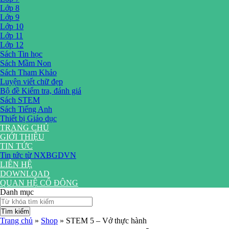
Lớp 8
Lớp 9
Lớp 10
Lớp 11
Lớp 12
Sách Tin học
Sách Mầm Non
Sách Tham Khảo
Luyện viết chữ đẹp
Bộ đề Kiểm tra, đánh giá
Sách STEM
Sách Tiếng Anh
Thiết bị Giáo dục
TRANG CHỦ
GIỚI THIỆU
TIN TỨC
Tin tức từ NXBGDVN
LIÊN HỆ
DOWNLOAD
QUAN HỆ CỔ ĐÔNG
Danh mục
Tìm kiếm
Trang chủ
»
Shop
»
STEM 5 – Vở thực hành