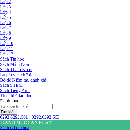
Lớp 2
Lớp 3
Lớp 4
Lớp 5
Lớp 6
Lớp 7
Lớp 8
Lớp 9
Lớp 10
Lớp 11
Lớp 12
Sách Tin học
Sách Mầm Non
Sách Tham Khảo
Luyện viết chữ đẹp
Bộ đề Kiểm tra, đánh giá
Sách STEM
Sách Tiếng Anh
Thiết bị Giáo dục
Danh mục
Tìm kiếm
0292.6292.661 - 0292.6292.663
DANH MỤC SẢN PHẨM
Sách Giáo khoa