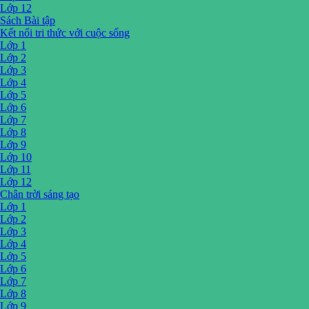
Lớp 12
Sách Bài tập
Kết nối tri thức với cuộc sống
Lớp 1
Lớp 2
Lớp 3
Lớp 4
Lớp 5
Lớp 6
Lớp 7
Lớp 8
Lớp 9
Lớp 10
Lớp 11
Lớp 12
Chân trời sáng tạo
Lớp 1
Lớp 2
Lớp 3
Lớp 4
Lớp 5
Lớp 6
Lớp 7
Lớp 8
Lớp 9