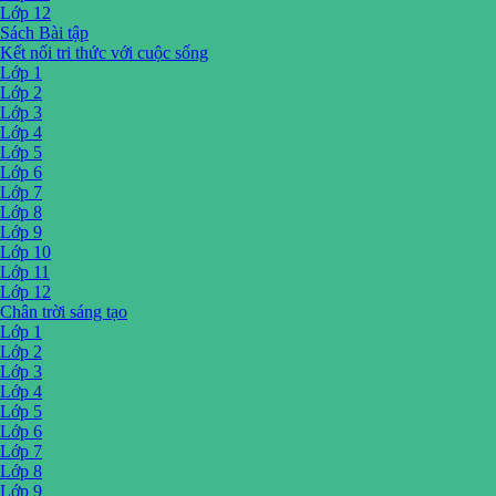
Lớp 12
Sách Bài tập
Kết nối tri thức với cuộc sống
Lớp 1
Lớp 2
Lớp 3
Lớp 4
Lớp 5
Lớp 6
Lớp 7
Lớp 8
Lớp 9
Lớp 10
Lớp 11
Lớp 12
Chân trời sáng tạo
Lớp 1
Lớp 2
Lớp 3
Lớp 4
Lớp 5
Lớp 6
Lớp 7
Lớp 8
Lớp 9