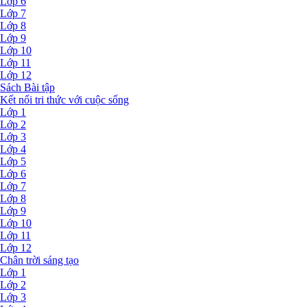
Lớp 6
Lớp 7
Lớp 8
Lớp 9
Lớp 10
Lớp 11
Lớp 12
Sách Bài tập
Kết nối tri thức với cuộc sống
Lớp 1
Lớp 2
Lớp 3
Lớp 4
Lớp 5
Lớp 6
Lớp 7
Lớp 8
Lớp 9
Lớp 10
Lớp 11
Lớp 12
Chân trời sáng tạo
Lớp 1
Lớp 2
Lớp 3