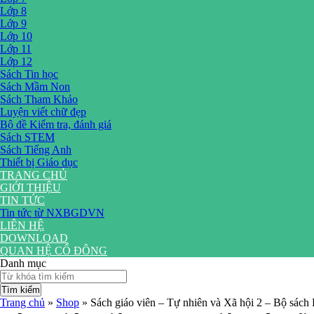
Lớp 8
Lớp 9
Lớp 10
Lớp 11
Lớp 12
Sách Tin học
Sách Mầm Non
Sách Tham Khảo
Luyện viết chữ đẹp
Bộ đề Kiểm tra, đánh giá
Sách STEM
Sách Tiếng Anh
Thiết bị Giáo dục
TRANG CHỦ
GIỚI THIỆU
TIN TỨC
Tin tức từ NXBGDVN
LIÊN HỆ
DOWNLOAD
QUAN HỆ CỔ ĐÔNG
Danh mục
Tìm kiếm
Trang chủ
»
Shop
»
Sách giáo viên – Tự nhiên và Xã hội 2 – Bộ sách K