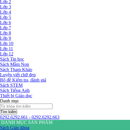
Lớp 2
Lớp 3
Lớp 4
Lớp 5
Lớp 6
Lớp 7
Lớp 8
Lớp 9
Lớp 10
Lớp 11
Lớp 12
Sách Tin học
Sách Mầm Non
Sách Tham Khảo
Luyện viết chữ đẹp
Bộ đề Kiểm tra, đánh giá
Sách STEM
Sách Tiếng Anh
Thiết bị Giáo dục
Danh mục
Tìm kiếm
0292.6292.661 - 0292.6292.663
DANH MỤC SẢN PHẨM
Sách Giáo khoa