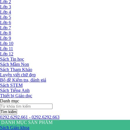
Lớp 2
Lớp 3
Lớp 4
Lớp 5
Lớp 6
Lớp 7
Lớp 8
Lớp 9
Lớp 10
Lớp 11
Lớp 12
Sách Tin học
Sách Mầm Non
Sách Tham Khảo
Luyện viết chữ đẹp
Bộ đề Kiểm tra, đánh giá
Sách STEM
Sách Tiếng Anh
Thiết bị Giáo dục
Danh mục
Tìm kiếm
0292.6292.661 - 0292.6292.663
DANH MỤC SẢN PHẨM
Sách Giáo khoa