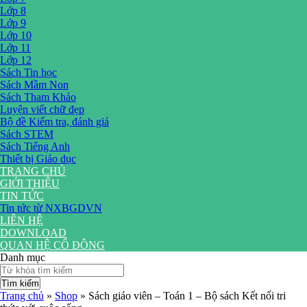
Lớp 8
Lớp 9
Lớp 10
Lớp 11
Lớp 12
Sách Tin học
Sách Mầm Non
Sách Tham Khảo
Luyện viết chữ đẹp
Bộ đề Kiểm tra, đánh giá
Sách STEM
Sách Tiếng Anh
Thiết bị Giáo dục
TRANG CHỦ
GIỚI THIỆU
TIN TỨC
Tin tức từ NXBGDVN
LIÊN HỆ
DOWNLOAD
QUAN HỆ CỔ ĐÔNG
Danh mục
Tìm kiếm
Trang chủ
»
Shop
»
Sách giáo viên – Toán 1 – Bộ sách Kết nối tri