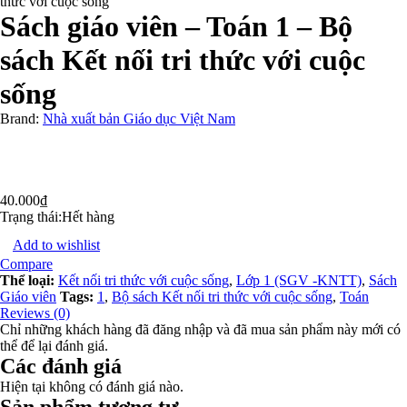
thức với cuộc sống
Sách giáo viên – Toán 1 – Bộ
sách Kết nối tri thức với cuộc
sống
Brand:
Nhà xuất bản Giáo dục Việt Nam
40.000
₫
Trạng thái:
Hết hàng
Add to wishlist
Compare
Thể loại:
Kết nối tri thức với cuộc sống
,
Lớp 1 (SGV -KNTT)
,
Sách
Giáo viên
Tags:
1
,
Bộ sách Kết nối tri thức với cuộc sống
,
Toán
Reviews (0)
Chỉ những khách hàng đã đăng nhập và đã mua sản phẩm này mới có
thể để lại đánh giá.
Các đánh giá
Hiện tại không có đánh giá nào.