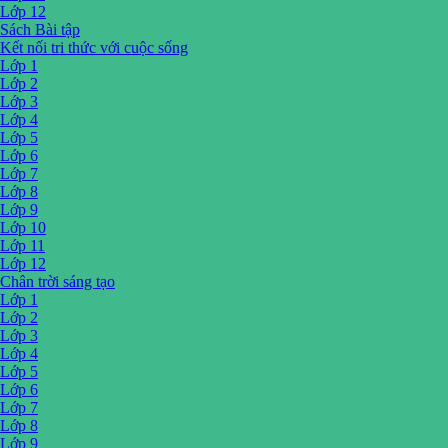
Lớp 12
Sách Bài tập
Kết nối tri thức với cuộc sống
Lớp 1
Lớp 2
Lớp 3
Lớp 4
Lớp 5
Lớp 6
Lớp 7
Lớp 8
Lớp 9
Lớp 10
Lớp 11
Lớp 12
Chân trời sáng tạo
Lớp 1
Lớp 2
Lớp 3
Lớp 4
Lớp 5
Lớp 6
Lớp 7
Lớp 8
Lớp 9