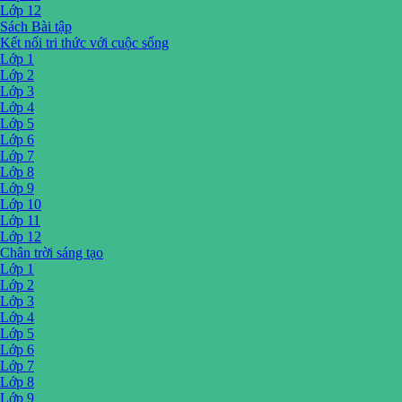
Lớp 12
Sách Bài tập
Kết nối tri thức với cuộc sống
Lớp 1
Lớp 2
Lớp 3
Lớp 4
Lớp 5
Lớp 6
Lớp 7
Lớp 8
Lớp 9
Lớp 10
Lớp 11
Lớp 12
Chân trời sáng tạo
Lớp 1
Lớp 2
Lớp 3
Lớp 4
Lớp 5
Lớp 6
Lớp 7
Lớp 8
Lớp 9