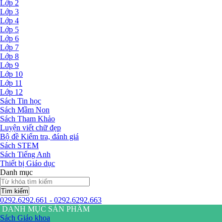
Lớp 2
Lớp 3
Lớp 4
Lớp 5
Lớp 6
Lớp 7
Lớp 8
Lớp 9
Lớp 10
Lớp 11
Lớp 12
Sách Tin học
Sách Mầm Non
Sách Tham Khảo
Luyện viết chữ đẹp
Bộ đề Kiểm tra, đánh giá
Sách STEM
Sách Tiếng Anh
Thiết bị Giáo dục
Danh mục
Tìm kiếm
0292.6292.661 - 0292.6292.663
DANH MỤC SẢN PHẨM
Sách Giáo khoa