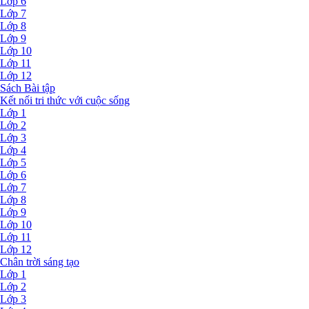
Lớp 6
Lớp 7
Lớp 8
Lớp 9
Lớp 10
Lớp 11
Lớp 12
Sách Bài tập
Kết nối tri thức với cuộc sống
Lớp 1
Lớp 2
Lớp 3
Lớp 4
Lớp 5
Lớp 6
Lớp 7
Lớp 8
Lớp 9
Lớp 10
Lớp 11
Lớp 12
Chân trời sáng tạo
Lớp 1
Lớp 2
Lớp 3