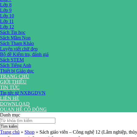
Lớp 8
Lớp 9
Lớp 10
Lớp 11
Lớp 12
Sách Tin học
Sách Mầm Non
Sách Tham Khảo
Luyện viết chữ đẹp
Bộ đề Kiểm tra, đánh giá
Sách STEM
Sách Tiếng Anh
Thiết bị Giáo dục
TRANG CHỦ
GIỚI THIỆU
TIN TỨC
Tin tức từ NXBGDVN
LIÊN HỆ
DOWNLOAD
QUAN HỆ CỔ ĐÔNG
Danh mục
Tìm kiếm
Trang chủ
»
Shop
»
Sách giáo viên – Công nghệ 12 (Lâm nghiệp, thủy 