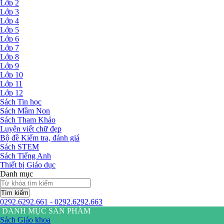
Lớp 2
Lớp 3
Lớp 4
Lớp 5
Lớp 6
Lớp 7
Lớp 8
Lớp 9
Lớp 10
Lớp 11
Lớp 12
Sách Tin học
Sách Mầm Non
Sách Tham Khảo
Luyện viết chữ đẹp
Bộ đề Kiểm tra, đánh giá
Sách STEM
Sách Tiếng Anh
Thiết bị Giáo dục
Danh mục
Tìm kiếm
0292.6292.661 - 0292.6292.663
DANH MỤC SẢN PHẨM
Sách Giáo khoa