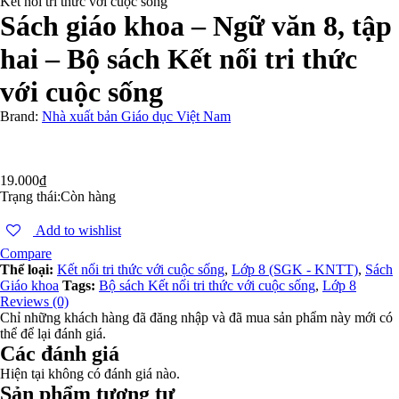
Kết nối tri thức với cuộc sống
Sách giáo khoa – Ngữ văn 8, tập
hai – Bộ sách Kết nối tri thức
với cuộc sống
Brand:
Nhà xuất bản Giáo dục Việt Nam
19.000
₫
Trạng thái:
Còn hàng
Add to wishlist
Compare
Thể loại:
Kết nối tri thức với cuộc sống
,
Lớp 8 (SGK - KNTT)
,
Sách
Giáo khoa
Tags:
Bộ sách Kết nối tri thức với cuộc sống
,
Lớp 8
Reviews (0)
Chỉ những khách hàng đã đăng nhập và đã mua sản phẩm này mới có
thể để lại đánh giá.
Các đánh giá
Hiện tại không có đánh giá nào.
Sản phẩm tương tự