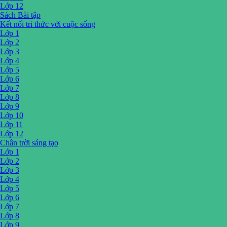
Lớp 12
Sách Bài tập
Kết nối tri thức với cuộc sống
Lớp 1
Lớp 2
Lớp 3
Lớp 4
Lớp 5
Lớp 6
Lớp 7
Lớp 8
Lớp 9
Lớp 10
Lớp 11
Lớp 12
Chân trời sáng tạo
Lớp 1
Lớp 2
Lớp 3
Lớp 4
Lớp 5
Lớp 6
Lớp 7
Lớp 8
Lớp 9