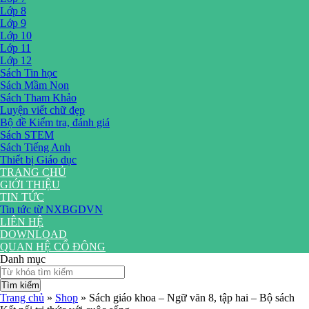
Lớp 8
Lớp 9
Lớp 10
Lớp 11
Lớp 12
Sách Tin học
Sách Mầm Non
Sách Tham Khảo
Luyện viết chữ đẹp
Bộ đề Kiểm tra, đánh giá
Sách STEM
Sách Tiếng Anh
Thiết bị Giáo dục
TRANG CHỦ
GIỚI THIỆU
TIN TỨC
Tin tức từ NXBGDVN
LIÊN HỆ
DOWNLOAD
QUAN HỆ CỔ ĐÔNG
Danh mục
Tìm kiếm
Trang chủ
»
Shop
»
Sách giáo khoa – Ngữ văn 8, tập hai – Bộ sách