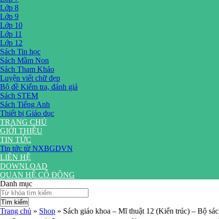
Lớp 8
Lớp 9
Lớp 10
Lớp 11
Lớp 12
Sách Tin học
Sách Mầm Non
Sách Tham Khảo
Luyện viết chữ đẹp
Bộ đề Kiểm tra, đánh giá
Sách STEM
Sách Tiếng Anh
Thiết bị Giáo dục
TRANG CHỦ
GIỚI THIỆU
TIN TỨC
Tin tức từ NXBGDVN
LIÊN HỆ
DOWNLOAD
QUAN HỆ CỔ ĐÔNG
Danh mục
Tìm kiếm
Trang chủ
»
Shop
»
Sách giáo khoa – Mĩ thuật 12 (Kiến trúc) – Bộ sác