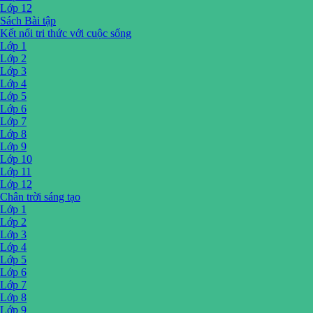
Lớp 12
Sách Bài tập
Kết nối tri thức với cuộc sống
Lớp 1
Lớp 2
Lớp 3
Lớp 4
Lớp 5
Lớp 6
Lớp 7
Lớp 8
Lớp 9
Lớp 10
Lớp 11
Lớp 12
Chân trời sáng tạo
Lớp 1
Lớp 2
Lớp 3
Lớp 4
Lớp 5
Lớp 6
Lớp 7
Lớp 8
Lớp 9