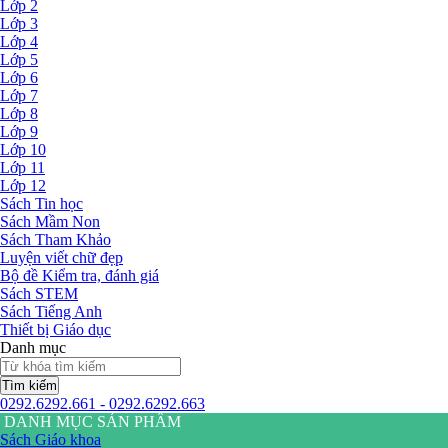
Lớp 2
Lớp 3
Lớp 4
Lớp 5
Lớp 6
Lớp 7
Lớp 8
Lớp 9
Lớp 10
Lớp 11
Lớp 12
Sách Tin học
Sách Mầm Non
Sách Tham Khảo
Luyện viết chữ đẹp
Bộ đề Kiểm tra, đánh giá
Sách STEM
Sách Tiếng Anh
Thiết bị Giáo dục
Danh mục
Tìm kiếm
0292.6292.661 - 0292.6292.663
DANH MỤC SẢN PHẨM
Sách Giáo khoa