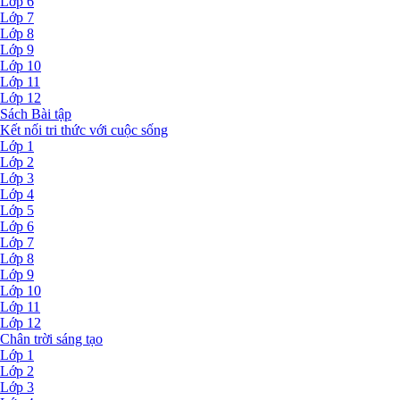
Lớp 6
Lớp 7
Lớp 8
Lớp 9
Lớp 10
Lớp 11
Lớp 12
Sách Bài tập
Kết nối tri thức với cuộc sống
Lớp 1
Lớp 2
Lớp 3
Lớp 4
Lớp 5
Lớp 6
Lớp 7
Lớp 8
Lớp 9
Lớp 10
Lớp 11
Lớp 12
Chân trời sáng tạo
Lớp 1
Lớp 2
Lớp 3