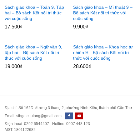
Sách giáo khoa – Toán 9, Tập
Sách giáo khoa – Mĩ thuật 9 –
hai – Bộ sách Kết nối tri thức
Bộ sách Kết nối tri thức với
với cuộc sống
cuộc sống
17.500
₫
9.900
₫
Sách giáo khoa – Ngữ văn 9,
Sách giáo khoa – Khoa học tự
tập hai – Bộ sách Kết nối tri
nhiên 9 – Bộ sách Kết nối tri
thức với cuộc sống
thức với cuộc sống
19.000
₫
28.600
₫
Địa chỉ: Số 162D, đường 3 tháng 2, phường Ninh Kiều, thành phố Cần Thơ
Email: stbgd.cuulong@gmail.com -
Điện thoại: 0292.6544407 - Hotline: 0907.448.123
MST: 1801122682