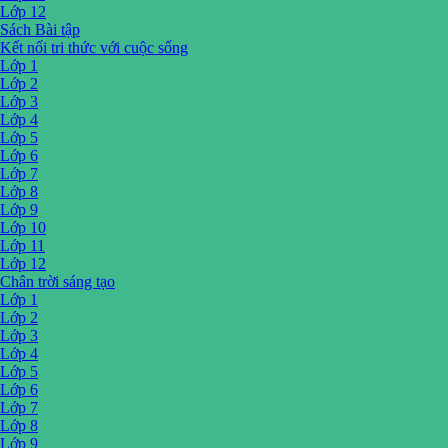
Lớp 12
Sách Bài tập
Kết nối tri thức với cuộc sống
Lớp 1
Lớp 2
Lớp 3
Lớp 4
Lớp 5
Lớp 6
Lớp 7
Lớp 8
Lớp 9
Lớp 10
Lớp 11
Lớp 12
Chân trời sáng tạo
Lớp 1
Lớp 2
Lớp 3
Lớp 4
Lớp 5
Lớp 6
Lớp 7
Lớp 8
Lớp 9