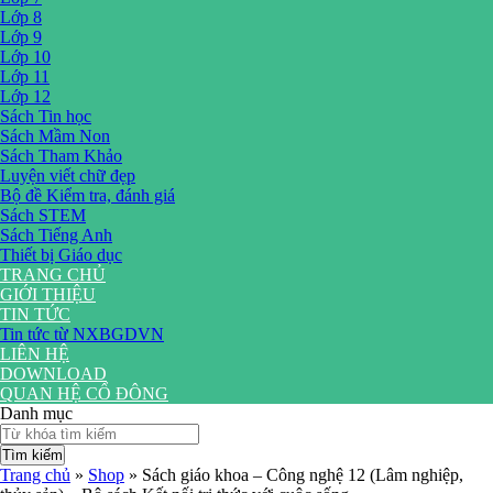
Lớp 8
Lớp 9
Lớp 10
Lớp 11
Lớp 12
Sách Tin học
Sách Mầm Non
Sách Tham Khảo
Luyện viết chữ đẹp
Bộ đề Kiểm tra, đánh giá
Sách STEM
Sách Tiếng Anh
Thiết bị Giáo dục
TRANG CHỦ
GIỚI THIỆU
TIN TỨC
Tin tức từ NXBGDVN
LIÊN HỆ
DOWNLOAD
QUAN HỆ CỔ ĐÔNG
Danh mục
Tìm kiếm
Trang chủ
»
Shop
»
Sách giáo khoa – Công nghệ 12 (Lâm nghiệp,