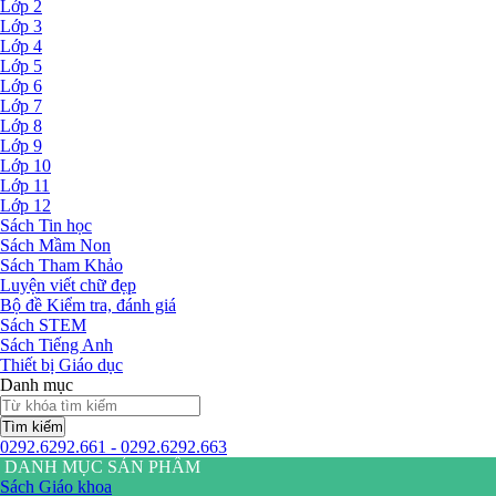
Lớp 2
Lớp 3
Lớp 4
Lớp 5
Lớp 6
Lớp 7
Lớp 8
Lớp 9
Lớp 10
Lớp 11
Lớp 12
Sách Tin học
Sách Mầm Non
Sách Tham Khảo
Luyện viết chữ đẹp
Bộ đề Kiểm tra, đánh giá
Sách STEM
Sách Tiếng Anh
Thiết bị Giáo dục
Danh mục
Tìm kiếm
0292.6292.661 - 0292.6292.663
DANH MỤC SẢN PHẨM
Sách Giáo khoa