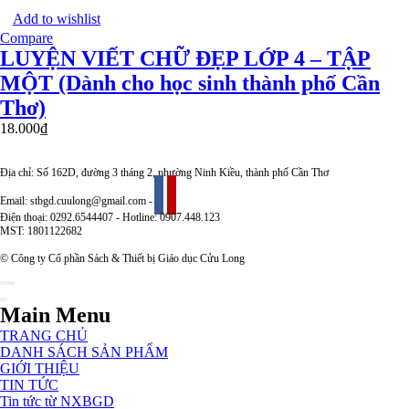
Add to wishlist
Compare
LUYỆN VIẾT CHỮ ĐẸP LỚP 4 – TẬP
MỘT (Dành cho học sinh thành phố Cần
Thơ)
18.000
₫
Địa chỉ: Số 162D, đường 3 tháng 2, phường Ninh Kiều, thành phố Cần Thơ
Email: stbgd.cuulong@gmail.com -
Điện thoại: 0292.6544407 - Hotline: 0907.448.123
MST: 1801122682
© Công ty Cổ phần Sách & Thiết bị Giáo dục Cửu Long
Main Menu
TRANG CHỦ
DANH SÁCH SẢN PHẨM
GIỚI THIỆU
TIN TỨC
Tin tức từ NXBGD