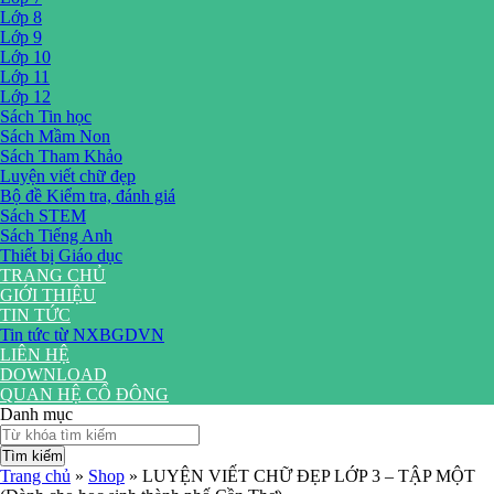
Lớp 8
Lớp 9
Lớp 10
Lớp 11
Lớp 12
Sách Tin học
Sách Mầm Non
Sách Tham Khảo
Luyện viết chữ đẹp
Bộ đề Kiểm tra, đánh giá
Sách STEM
Sách Tiếng Anh
Thiết bị Giáo dục
TRANG CHỦ
GIỚI THIỆU
TIN TỨC
Tin tức từ NXBGDVN
LIÊN HỆ
DOWNLOAD
QUAN HỆ CỔ ĐÔNG
Danh mục
Tìm kiếm
Trang chủ
»
Shop
»
LUYỆN VIẾT CHỮ ĐẸP LỚP 3 – TẬP MỘT