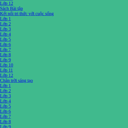
Lớp 12
Sách Bài tập
Kết nối tri thức với cuộc sống
Lớp 1
Lớp 2
Lớp 3
Lớp 4
Lớp 5
Lớp 6
Lớp 7
Lớp 8
Lớp 9
Lớp 10
Lớp 11
Lớp 12
Chân trời sáng tạo
Lớp 1
Lớp 2
Lớp 3
Lớp 4
Lớp 5
Lớp 6
Lớp 7
Lớp 8
Lớp 9