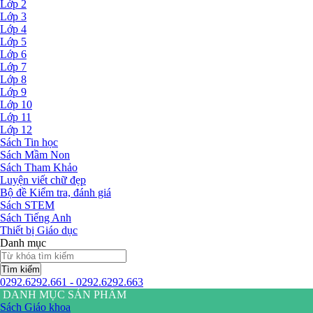
Lớp 2
Lớp 3
Lớp 4
Lớp 5
Lớp 6
Lớp 7
Lớp 8
Lớp 9
Lớp 10
Lớp 11
Lớp 12
Sách Tin học
Sách Mầm Non
Sách Tham Khảo
Luyện viết chữ đẹp
Bộ đề Kiểm tra, đánh giá
Sách STEM
Sách Tiếng Anh
Thiết bị Giáo dục
Danh mục
Tìm kiếm
0292.6292.661 - 0292.6292.663
DANH MỤC SẢN PHẨM
Sách Giáo khoa