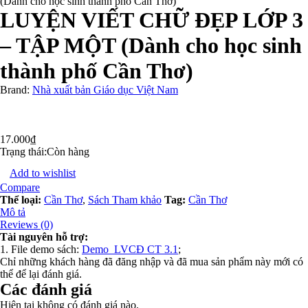
(Dành cho học sinh thành phố Cần Thơ)
LUYỆN VIẾT CHỮ ĐẸP LỚP 3
– TẬP MỘT (Dành cho học sinh
thành phố Cần Thơ)
Brand:
Nhà xuất bản Giáo dục Việt Nam
17.000
₫
Trạng thái:
Còn hàng
Add to wishlist
Compare
Thể loại:
Cần Thơ
,
Sách Tham khảo
Tag:
Cần Thơ
Mô tả
Reviews (0)
Tài nguyên hỗ trợ:
1. File demo sách:
Demo_LVCĐ CT 3.1
;
Chỉ những khách hàng đã đăng nhập và đã mua sản phẩm này mới có
thể để lại đánh giá.
Các đánh giá
Hiện tại không có đánh giá nào.