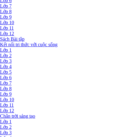
Lớp 6
Lớp 7
Lớp 8
Lớp 9
Lớp 10
Lớp 11
Lớp 12
Sách Bài tập
Kết nối tri thức với cuộc sống
Lớp 1
Lớp 2
Lớp 3
Lớp 4
Lớp 5
Lớp 6
Lớp 7
Lớp 8
Lớp 9
Lớp 10
Lớp 11
Lớp 12
Chân trời sáng tạo
Lớp 1
Lớp 2
Lớp 3