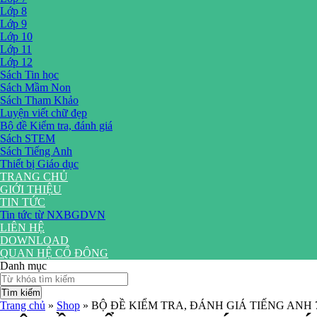
Lớp 8
Lớp 9
Lớp 10
Lớp 11
Lớp 12
Sách Tin học
Sách Mầm Non
Sách Tham Khảo
Luyện viết chữ đẹp
Bộ đề Kiểm tra, đánh giá
Sách STEM
Sách Tiếng Anh
Thiết bị Giáo dục
TRANG CHỦ
GIỚI THIỆU
TIN TỨC
Tin tức từ NXBGDVN
LIÊN HỆ
DOWNLOAD
QUAN HỆ CỔ ĐÔNG
Danh mục
Tìm kiếm
Trang chủ
»
Shop
»
BỘ ĐỀ KIỂM TRA, ĐÁNH GIÁ TIẾNG ANH 