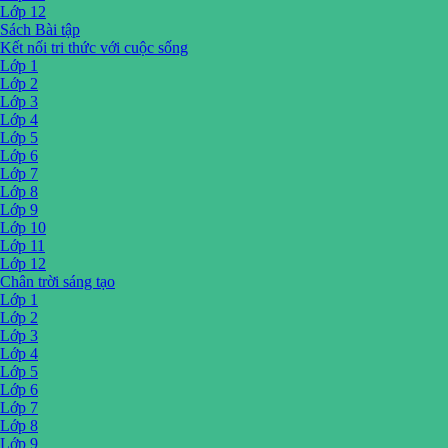
Lớp 12
Sách Bài tập
Kết nối tri thức với cuộc sống
Lớp 1
Lớp 2
Lớp 3
Lớp 4
Lớp 5
Lớp 6
Lớp 7
Lớp 8
Lớp 9
Lớp 10
Lớp 11
Lớp 12
Chân trời sáng tạo
Lớp 1
Lớp 2
Lớp 3
Lớp 4
Lớp 5
Lớp 6
Lớp 7
Lớp 8
Lớp 9