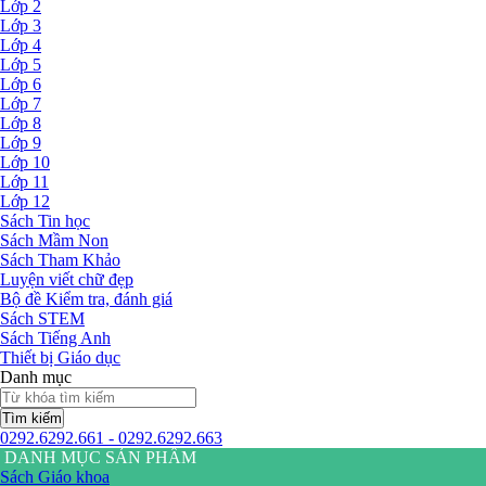
Lớp 2
Lớp 3
Lớp 4
Lớp 5
Lớp 6
Lớp 7
Lớp 8
Lớp 9
Lớp 10
Lớp 11
Lớp 12
Sách Tin học
Sách Mầm Non
Sách Tham Khảo
Luyện viết chữ đẹp
Bộ đề Kiểm tra, đánh giá
Sách STEM
Sách Tiếng Anh
Thiết bị Giáo dục
Danh mục
Tìm kiếm
0292.6292.661 - 0292.6292.663
DANH MỤC SẢN PHẨM
Sách Giáo khoa