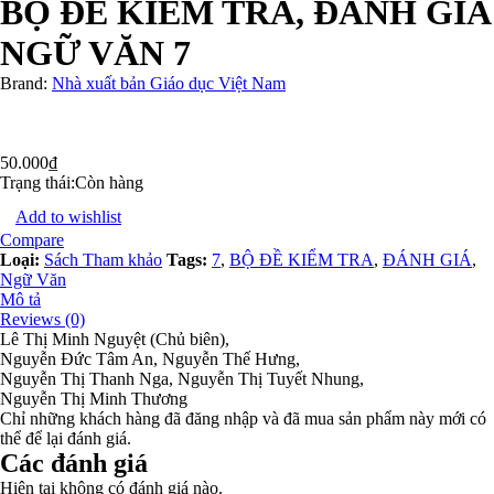
BỘ ĐỀ KIỂM TRA, ĐÁNH GIÁ
NGỮ VĂN 7
Brand:
Nhà xuất bản Giáo dục Việt Nam
50.000
₫
Trạng thái:
Còn hàng
Add to wishlist
Compare
Loại:
Sách Tham khảo
Tags:
7
,
BỘ ĐỀ KIỂM TRA
,
ĐÁNH GIÁ
,
Ngữ Văn
Mô tả
Reviews (0)
Lê Thị Minh Nguyệt (Chủ biên),
Nguyễn Đức Tâm An, Nguyễn Thế Hưng,
Nguyễn Thị Thanh Nga, Nguyễn Thị Tuyết Nhung,
Nguyễn Thị Minh Thương
Chỉ những khách hàng đã đăng nhập và đã mua sản phẩm này mới có
thể để lại đánh giá.
Các đánh giá
Hiện tại không có đánh giá nào.