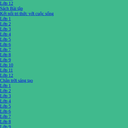
Lớp 12
Sách Bài tập
Kết nối tri thức với cuộc sống
Lớp 1
Lớp 2
Lớp 3
Lớp 4
Lớp 5
Lớp 6
Lớp 7
Lớp 8
Lớp 9
Lớp 10
Lớp 11
Lớp 12
Chân trời sáng tạo
Lớp 1
Lớp 2
Lớp 3
Lớp 4
Lớp 5
Lớp 6
Lớp 7
Lớp 8
Lớp 9