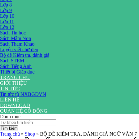
Lớp 8
Lớp 9
Lớp 10
Lớp 11
Lớp 12
Sách Tin học
Sách Mầm Non
Sách Tham Khảo
Luyện viết chữ đẹp
Bộ đề Kiểm tra, đánh giá
Sách STEM
Sách Tiếng Anh
Thiết bị Giáo dục
TRANG CHỦ
GIỚI THIỆU
TIN TỨC
Tin tức từ NXBGDVN
LIÊN HỆ
DOWNLOAD
QUAN HỆ CỔ ĐÔNG
Danh mục
Tìm kiếm
Trang chủ
»
Shop
»
BỘ ĐỀ KIỂM TRA, ĐÁNH GIÁ NGỮ VĂN 7