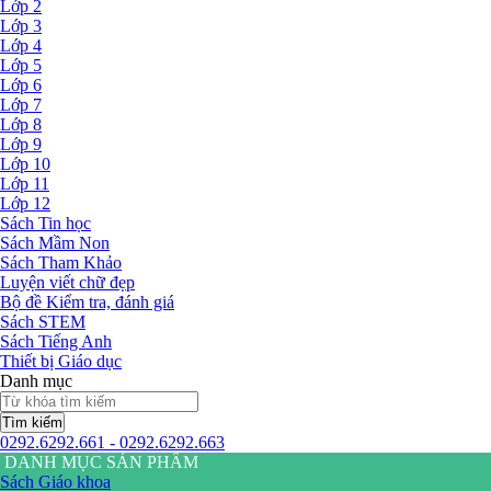
Lớp 2
Lớp 3
Lớp 4
Lớp 5
Lớp 6
Lớp 7
Lớp 8
Lớp 9
Lớp 10
Lớp 11
Lớp 12
Sách Tin học
Sách Mầm Non
Sách Tham Khảo
Luyện viết chữ đẹp
Bộ đề Kiểm tra, đánh giá
Sách STEM
Sách Tiếng Anh
Thiết bị Giáo dục
Danh mục
Tìm kiếm
0292.6292.661 - 0292.6292.663
DANH MỤC SẢN PHẨM
Sách Giáo khoa